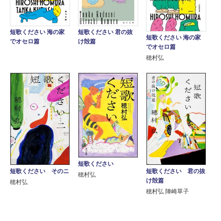
短歌ください 海の家
短歌ください 君の抜
短歌ください 海の家
でオセロ篇
け殻篇
でオセロ篇
穂村弘
短歌ください
短歌ください そのニ
短歌ください 君の抜
穂村弘
け殻篇
穂村弘
穂村弘 陣崎草子