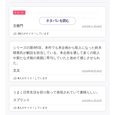
初めて買ってみた本。笑えてブラックユーモアな
短歌集。テーマの友情と男子、夏休み、未来が割と好き
文衛門
2025年11月08日
18
人がナイス！しています
シリーズの第4作目。本作でも本企画から歌人になった鈴木
晴香氏が解説を担当している。本企画を通して多くの歌人
や新たな才能の発掘に寄与していたと改めて感じさせられ
た。
文太
2026年06月28日
8
人がナイス！しています
うまく日常生活を切り取って表現されていて素晴らしい。
スプリント
2025年11月23日
8
人がナイス！しています