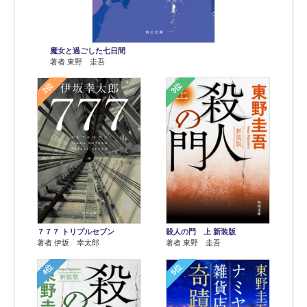
魔女と過ごした七日間
著者 東野 圭吾
2位
3位
７７７ トリプルセブン
殺人の門 上 新装版
著者 伊坂 幸太郎
著者 東野 圭吾
4位
5位