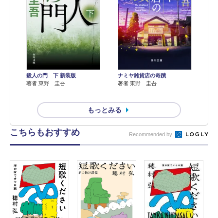
殺人の門 下 新装版
ナミヤ雑貨店の奇蹟
著者 東野 圭吾
著者 東野 圭吾
もっとみる
こちらもおすすめ
Recommended by