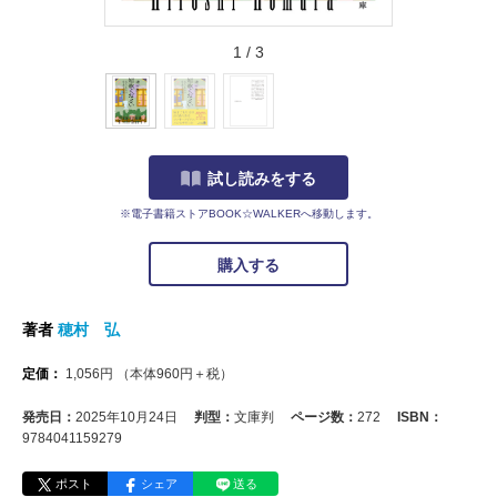
1
/
3
試し読みをする
※電子書籍ストアBOOK☆WALKERへ移動します。
購入する
著者
穂村 弘
定価：
1,056
円
（本体
960
円＋税）
発売日：
2025年10月24日
判型：
文庫判
ページ数：
272
ISBN：
9784041159279
ポスト
シェア
送る