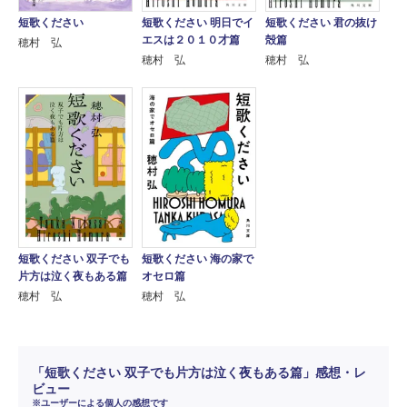
短歌ください 明日でイ
短歌ください 君の抜け
短歌ください
エスは２０１０才篇
殻篇
穂村 弘
穂村 弘
穂村 弘
短歌ください 双子でも
短歌ください 海の家で
片方は泣く夜もある篇
オセロ篇
穂村 弘
穂村 弘
「短歌ください 双子でも片方は泣く夜もある篇」感想・レ
ビュー
※ユーザーによる個人の感想です