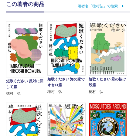
この著者の商品
著者名「穂村弘」で検索
短歌ください 海の家で
短歌ください 君の抜け
短歌ください 反対に回
オセロ篇
殻篇
して篇
穂村 弘
穂村 弘
穂村 弘