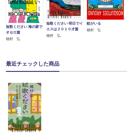
短歌ください 明日でイ
蚊がいる
短歌ください 海の家で
エスは２０１０才篇
穂村 弘
オセロ篇
穂村 弘
穂村 弘
最近チェックした商品