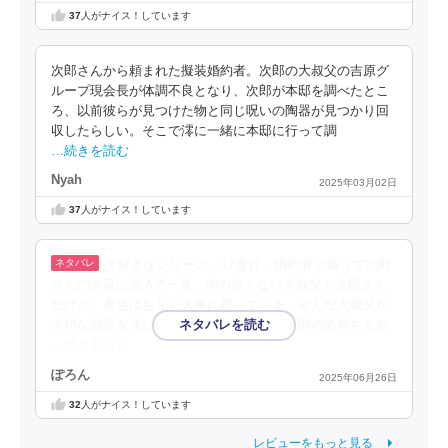
37
人がナイス！しています
次郎さんから頼まれた擬装婚約者。次郎の大叔父の吉原グ
ループ現会長が体調不良となり、次郎が本邸を調べたとこ
ろ、以前彼らが見つけた物と同じ呪いの陶器が見つかり回
収したらしい。そこで澪に一緒に本邸に行って調
…続きを読む
Nyah
2025年03月02日
37
人がナイス！しています
大好きなシリーズ、17巻目。婚約者と偽って次郎
さんの実家に潜入?!一見、仲の良くない大叔父と次郎さん
だけど、本当はお互い大事に思っている。そんな大叔父が
大切な部屋を澪にあてがっているのは、次郎の気持ちもお
…続きを読む
ぽろん
2025年06月26日
32
人がナイス！しています
レビューをもっと見る