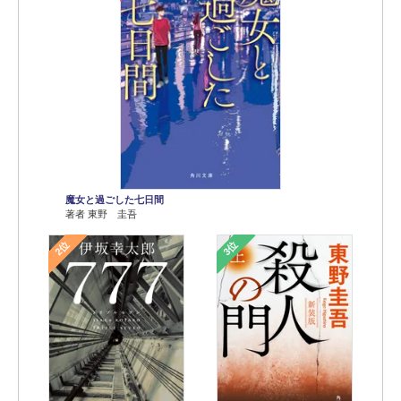
魔女と過ごした七日間
著者 東野 圭吾
2位
3位