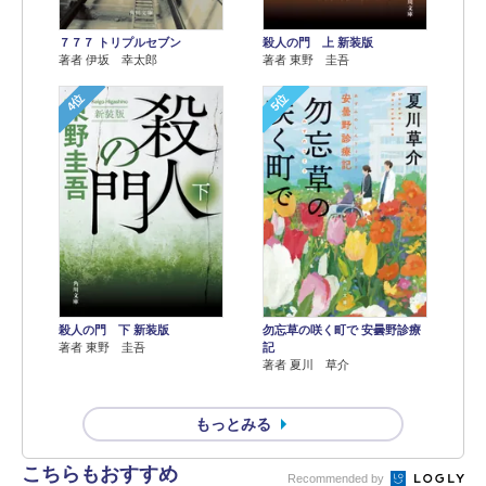
７７７ トリプルセブン
殺人の門 上 新装版
著者 伊坂 幸太郎
著者 東野 圭吾
4位
5位
殺人の門 下 新装版
勿忘草の咲く町で 安曇野診療
著者 東野 圭吾
記
著者 夏川 草介
もっとみる
こちらもおすすめ
Recommended by