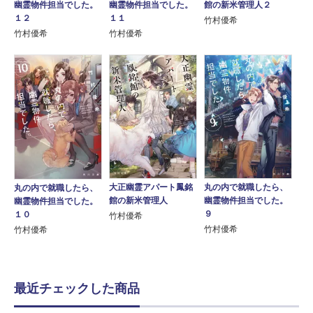
幽霊物件担当でした。
幽霊物件担当でした。
館の新米管理人２
１２
１１
竹村優希
竹村優希
竹村優希
大正幽霊アパート鳳銘
丸の内で就職したら、
丸の内で就職したら、
館の新米管理人
幽霊物件担当でした。
幽霊物件担当でした。
９
１０
竹村優希
竹村優希
竹村優希
最近チェックした商品