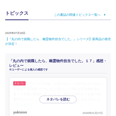
トピックス
この書誌の関連トピックス一覧へ
2025年07月18日
【『丸の内で就職したら、幽霊物件担当でした。』シリーズ】新商品の発売
が決定！
「丸の内で就職したら、幽霊物件担当でした。１７」感想・
レビュー
※ユーザーによる個人の感想です
シリーズ17作目。吉原グループ会長である大叔父
の体調不良は呪いのせいだと勘づいた次郎は澪を婚約者と
偽って本家の屋敷に潜入させる。改めて次郎が大企業の御
曹司だったということを実感。闇バイトらしき話も出てき
…続きを読む
yukision
2026年01月27日