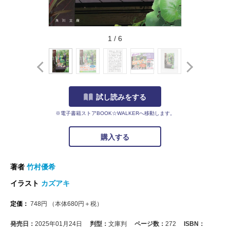
1
/
6
試し読みをする
※電子書籍ストアBOOK☆WALKERへ移動します。
購入する
著者
竹村優希
イラスト
カズアキ
定価：
748
円
（本体
680
円＋税）
発売日：
2025年01月24日
判型：
文庫判
ページ数：
272
ISBN：