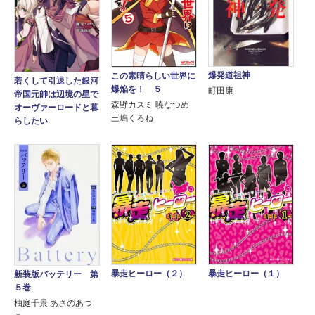
爆発道祖神
この素晴らしい世界に
若くして引退した銀河
爆焔を！ ５
町田康
帝国元帥は辺境の星で
森野カスミ 暁なつめ
オーヴァーロードと暮
三嶋くろね
らしたい
暴走ヒーロー（２）
暴走ヒーロー（１）
新装版バッテリー 第
５巻
柚庭千景 あさのあつ