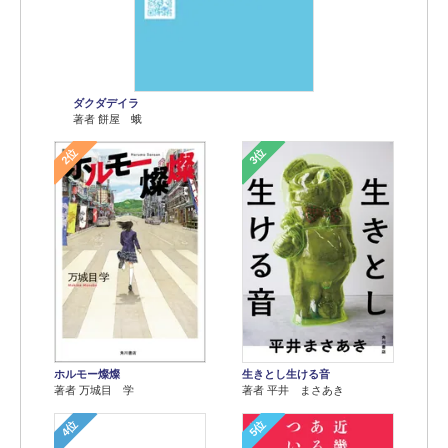
ダクダデイラ
著者 餅屋 蛾
2位
3位
ホルモー燦燦
生きとし生ける音
著者 万城目 学
著者 平井 まさあき
4位
5位