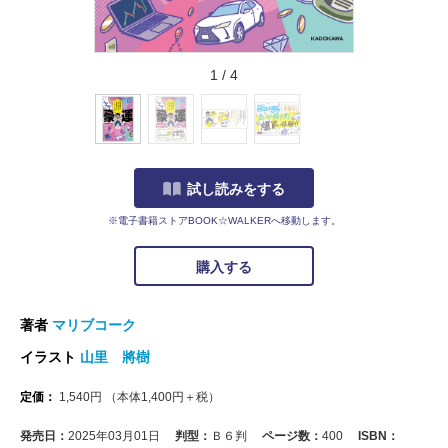
1
/
4
試し読みをする
※電子書籍ストアBOOK☆WALKERへ移動します。
購入する
著者
マリブコーク
イラスト
山里 將樹
定価：
1,540
円
（本体
1,400
円＋税）
発売日：
2025年03月01日
判型：
Ｂ６判
ページ数：
400
ISBN：