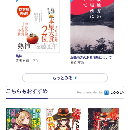
熟柿
近畿地方のある場所について
著者 佐藤 正午
著者 背筋
もっとみる
こちらもおすすめ
Recommended by