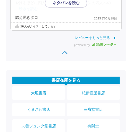
やけるほどに四人で仲良しになるとノーマンの四人への
…続きを読む
燃え尽きタコ
2025年06月18日
16
人がナイス！しています
レビューをもっと見る
powered by
書店在庫を見る
大垣書店
紀伊國屋書店
くまざわ書店
三省堂書店
丸善ジュンク堂書店
有隣堂