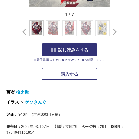
1
/
7
試し読みをする
※電子書籍ストアBOOK☆WALKERへ移動します。
購入する
著者
柳之助
イラスト
ゲソきんぐ
定価：
946
円
（本体
860
円＋税）
発売日：
2025年03月07日
判型：
文庫判
ページ数：
294
ISBN：
9784049161854