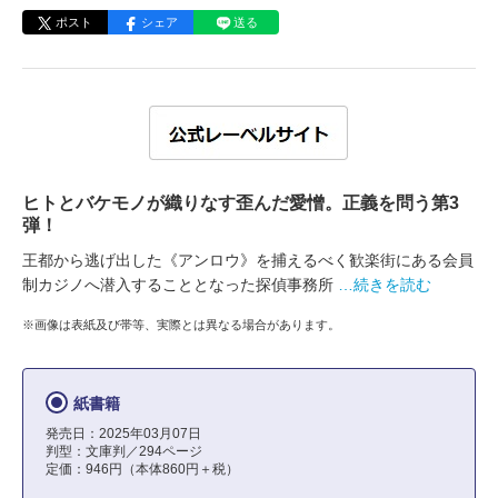
ポスト
シェア
送る
ヒトとバケモノが織りなす歪んだ愛憎。正義を問う第3
弾！
王都から逃げ出した《アンロウ》を捕えるべく歓楽街にある会員
制カジノへ潜入することとなった探偵事務所
…続きを読む
※画像は表紙及び帯等、実際とは異なる場合があります。
紙書籍
発売日：2025年03月07日
判型：文庫判／294ページ
定価：946円（本体860円＋税）