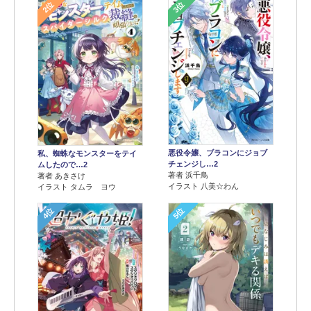
2位
3位
悪役令嬢、ブラコンにジョブ
私、蜘蛛なモンスターをテイ
チェンジし…2
ムしたので…2
著者 浜千鳥
著者 あきさけ
イラスト 八美☆わん
イラスト タムラ ヨウ
4位
5位