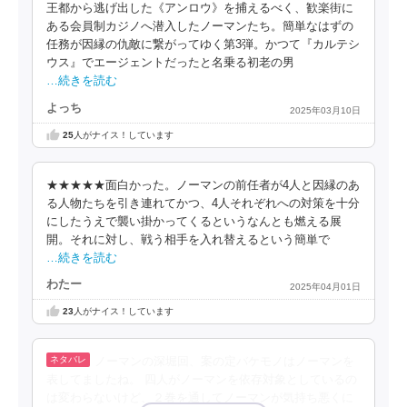
王都から逃げ出した《アンロウ》を捕えるべく、歓楽街に
ある会員制カジノへ潜入したノーマンたち。簡単なはずの
任務が因縁の仇敵に繋がってゆく第3弾。かつて『カルテシ
ウス』でエージェントだったと名乗る初老の男
…続きを読む
よっち
2025年03月10日
25
人がナイス！しています
★★★★★面白かった。ノーマンの前任者が4人と因縁のあ
る人物たちを引き連れてかつ、4人それぞれへの対策を十分
にしたうえで襲い掛かってくるというなんとも燃える展
開。それに対し、戦う相手を入れ替えるという簡単で
…続きを読む
わたー
2025年04月01日
23
人がナイス！しています
ノーマンの深堀回、案の定バケモノはノーマンを
表してましたね。 四人がノーマンを依存対象としているの
は変わらないけど、２巻を通してノーマンが気持ち悪くに