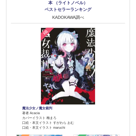
本 （ライトノベル）
ベストセラーランキング
KADOKAWA調べ
1位
魔法少女ノ魔女裁判
著者 Acacia
カバーイラスト 梅まろ
口絵・本文イラスト すがわら おむ
口絵・本文イラスト maruchi