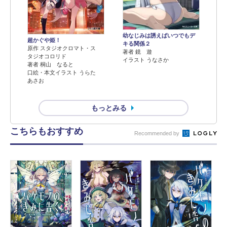
幼なじみは誘えばいつでもデ
超かぐや姫！
キる関係２
原作 スタジオクロマト・ス
著者 鏡 遊
タジオコロリド
イラスト うなさか
著者 桐山 なると
口絵・本文イラスト うらた
あさお
もっとみる
こちらもおすすめ
Recommended by