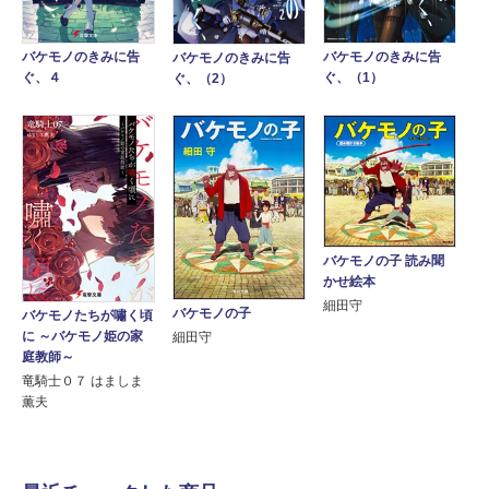
バケモノのきみに告
バケモノのきみに告
バケモノのきみに告
ぐ、４
ぐ、（1）
ぐ、（2）
バケモノの子 読み聞
かせ絵本
細田守
バケモノの子
バケモノたちが嘯く頃
に ～バケモノ姫の家
細田守
庭教師～
竜騎士０７ はましま
薫夫