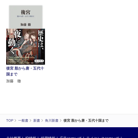
後宮 殷から唐・五代十
国まで
加藤 徹
TOP
一般書
新書
角川新書
後宮 殷から唐・五代十国まで