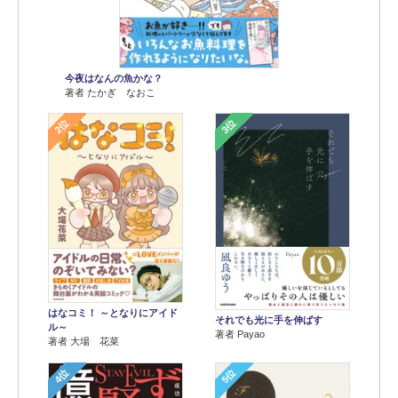
今夜はなんの魚かな？
著者 たかぎ なおこ
2位
3位
はなコミ！ ～となりにアイド
それでも光に手を伸ばす
ル～
著者 Payao
著者 大場 花菜
4位
5位