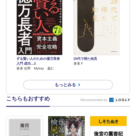
ずる賢い人のための億万長者
20代で得た知見
入門 成功…2
著者 F
著者 佐野 Mykey 義仁
もっとみる
こちらもおすすめ
Recommended by