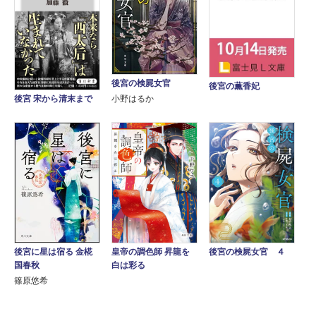
後宮の検屍女官
後宮の薫香妃
後宮 宋から清末まで
小野はるか
後宮に星は宿る 金椛
皇帝の調色師 昇龍を
後宮の検屍女官 ４
国春秋
白は彩る
篠原悠希