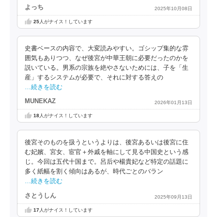
よっち
2025年10月08日
25
人がナイス！しています
史書ベースの内容で、大変読みやすい。ゴシップ集的な雰
囲気もありつつ、なぜ後宮が中華王朝に必要だったのかを
説いている。男系の宗族を絶やさないためには、子を「生
産」するシステムが必要で、それに対する答えの
…続きを読む
MUNEKAZ
2026年01月13日
18
人がナイス！しています
後宮そのものを扱うというよりは、後宮あるいは後宮に住
む妃嬪、宮女、宦官＋外戚を軸にして見る中国史という感
じ。今回は五代十国まで。呂后や楊貴妃など特定の話題に
多く紙幅を割く傾向はあるが、時代ごとのバラン
…続きを読む
さとうしん
2025年09月13日
17
人がナイス！しています