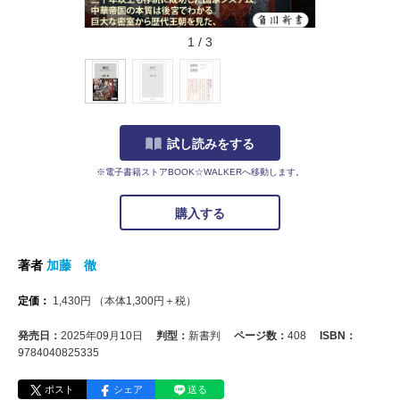
1
/
3
試し読みをする
※電子書籍ストアBOOK☆WALKERへ移動します。
購入する
著者
加藤 徹
定価：
1,430
円
（本体
1,300
円＋税）
発売日：
2025年09月10日
判型：
新書判
ページ数：
408
ISBN：
9784040825335
ポスト
シェア
送る