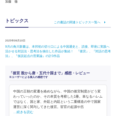
加藤 徹
トピックス
この書誌の関連トピックス一覧へ
2025年09月10日
9月の角川新書は、本邦初の切り口による中国通史と、読後、即座に実践へ
活かせる対話法・思考法を抽出した作品が集結！ 『後宮』、『対話の思考
法』、『仮説起点の営業論』の計3作品
「後宮 殷から唐・五代十国まで」感想・レビュー
※ユーザーによる個人の感想です
中国の王朝の変遷を絡めながら、中国の後宮制度がどう変
わっていったのか、その本質を考察した1冊。単なるハレム
ではなく、国と家、外廷と内廷という二重構造の中で国家
運営に深く関与してきた後宮。宦官の起源や呂
…続きを読む