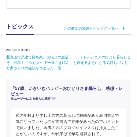
トピックス
この書誌の関連トピックス一覧へ
2025年05月13日
北海道で戸建て持ち家、犬猫との生活……。ミドルシニアのひとり暮らしこ
そ、最高！ 「今が人生で一番ごきげん」と言えるようになる気持ちづくり
と家づくりの秘訣がつまった一冊！
「57歳、いきいきハッピーおひとりさま暮らし」感想・レ
ビュー
※ユーザーによる個人の感想です
私の年齢より少し上の方の暮らしに興味があり新刊書店で
気になっていたものが古書店で在庫があったのでポイント
で買いました。著者の方のブログやインスタは拝見したこ
とがないのですが、50代半ばで早期退職されて、