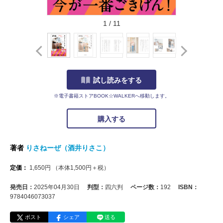
1
/
11
試し読みをする
※電子書籍ストアBOOK☆WALKERへ移動します。
購入する
著者
りさねーぜ（酒井りさこ）
定価：
1,650
円
（本体
1,500
円＋税）
発売日：
2025年04月30日
判型：
四六判
ページ数：
192
ISBN：
9784046073037
ポスト
シェア
送る