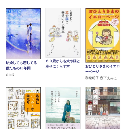
６０歳からも犬や猫と
結婚しても恋してる
おひとりさまのイエロ
幸せにくらす本
僕たちの10年間
ーページ
shin5
和泉昭子 森下えみこ