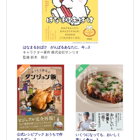
はなまるおばけ がんばるあなたに、今…2
キャラクター著作 株式会社サンリオ
監修 鈴木 裕介
2位
3位
公式レシピブック おうちで作
いくつになっても、おいしく
れるダン…2
美しく食べ…2