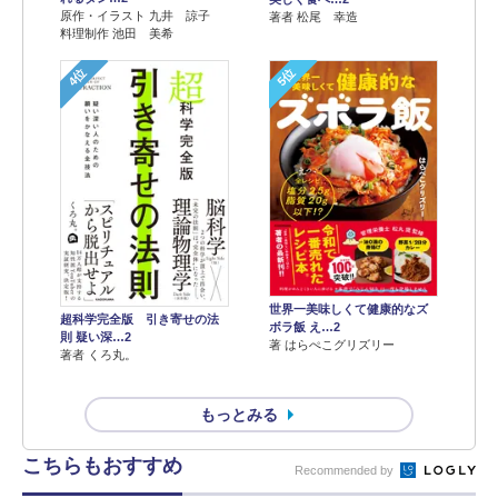
原作・イラスト 九井 諒子
著者 松尾 幸造
料理制作 池田 美希
4位
5位
世界一美味しくて健康的なズ
超科学完全版 引き寄せの法
ボラ飯 え…2
則 疑い深…2
著 はらぺこグリズリー
著者 くろ丸。
もっとみる
こちらもおすすめ
Recommended by