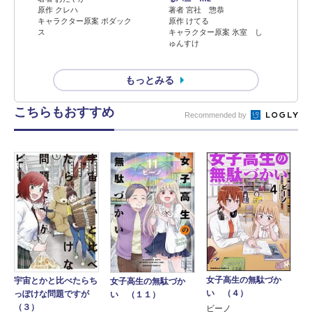
原作 クレハ
著者 宮社 惣恭
キャラクター原案 ボダック
原作 けてる
ス
キャラクター原案 氷室 し
ゅんすけ
もっとみる
こちらもおすすめ
Recommended by
女子高生の無駄づか
宇宙とかと比べたらち
女子高生の無駄づか
い （４）
っぽけな問題ですが
い （１１）
（３）
ビーノ