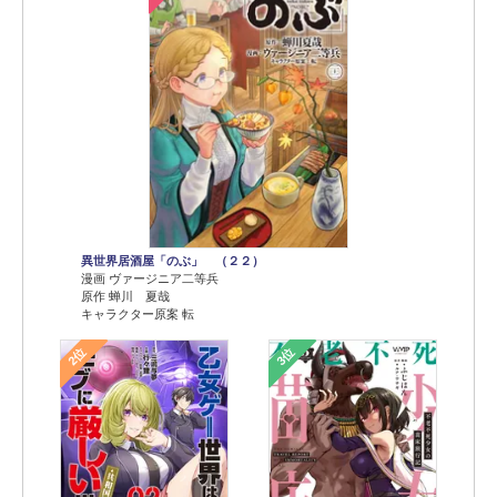
異世界居酒屋「のぶ」 （２２）
漫画 ヴァージニア二等兵
原作 蝉川 夏哉
キャラクター原案 転
2位
3位