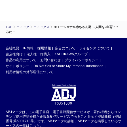
TOP
コミック
コミックス
エモーショナル赤ちゃん期 ～人間を2年育てて
みた～
会社概要
IR情報
採用情報
広告について
ライセンスについて
書店様向け
法人様一括購入
KADOKAWAグループ
作品の利用について
お問い合わせ
プライバシーポリシー
サイトポリシー
Do Not Sell or Share My Personal Information
利用者情報の外部送信について
ABJマークは、この電子書店・電子書籍配信サービスが、著作権者からコン
テンツ使用許諾を得た正規版配信サービスであることを示す登録商標（登録
番号 第6091713号）です。ABJマークの詳細、ABJマークを掲示しているサ
ービスの一覧はこちら。