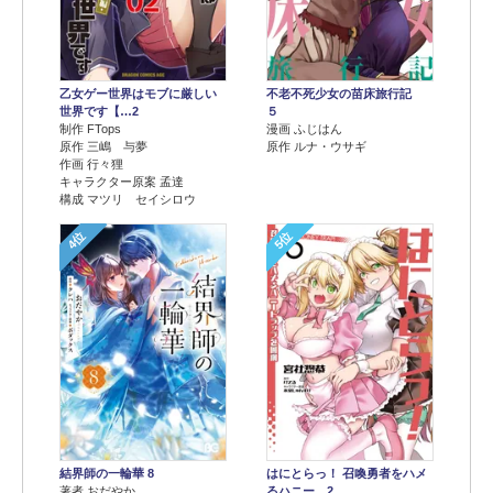
乙女ゲー世界はモブに厳しい
不老不死少女の苗床旅行記
世界です【…2
５
制作 FTops
漫画 ふじはん
原作 三嶋 与夢
原作 ルナ・ウサギ
作画 行々狸
キャラクター原案 孟達
構成 マツリ セイシロウ
4位
5位
結界師の一輪華 8
はにとらっ！ 召喚勇者をハメ
著者 おだやか
るハニー…2