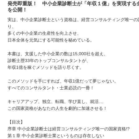
発売即重版！ 中小企業診断士が「年収１億」を実現する
を公開！
実は、中小企業診断士という資格は、経営コンサルティング唯一の
り、
多くの中小企業の生産性を向上させ、
日本全体を元気にする可能性を秘めている。
本書は、支援した中小企業の数は15,000社を超え、
診断士歴33年のトップコンサルタントが、
年収1億を稼ぐメソッドを語り尽くす。
このメソッドを手にすれば、年収1億だって夢じゃない。
すべてのコンサルタント・士業必読の一冊！
キャリアアップ、独立、転職、学び直し、就活…
この国家資格があなたの人生を劇的に加速させる！
【目次】
序章 中小企業診断士は経営コンサルティング唯一の国家資格!?
第１章 中小企業診断士業というものは存在しない