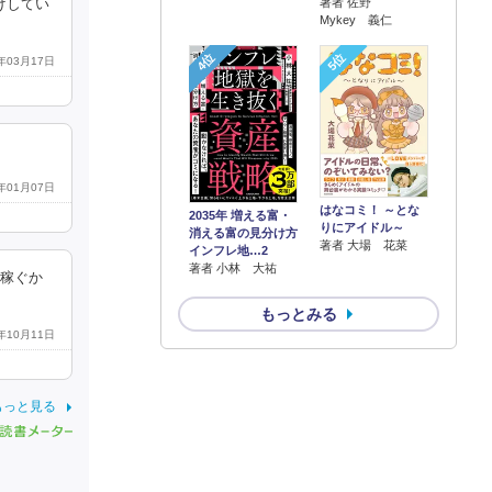
著者 佐野
げしてい
Mykey 義仁
4位
5位
6年03月17日
6年01月07日
はなコミ！ ～とな
2035年 増える富・
りにアイドル～
消える富の見分け方
著者 大場 花菜
インフレ地…2
著者 小林 大祐
て稼ぐか
もっとみる
5年10月11日
もっと見る