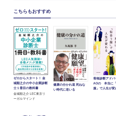
こちらもおすすめ
ゼロからスタート！ 金
骨格診断アドバ
城順之介の中小企業診断
AOの 本当に
健康の分かれ道 死ねな
士１冊目の教科書
服」で人生が変
い時代に老いる
金城順之介 LEC東京リ
ーガルマインド