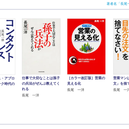
著者名「長尾
［カラー改訂版］営業の
営業マン
仕事で大切なことは孫子
ス・アプロ
見える化
文」を捨
の兵法がぜんぶ教えてく
ーク時代の
れる
長尾 一洋
長尾 一
長尾 一洋