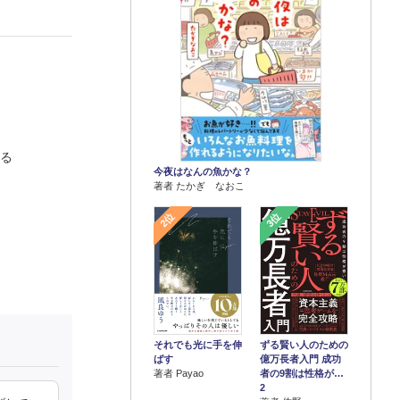
ける
今夜はなんの魚かな？
著者 たかぎ なおこ
2位
3位
それでも光に手を伸
ずる賢い人のための
ばす
億万長者入門 成功
著者 Payao
者の9割は性格が…
2