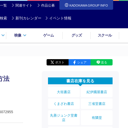
一覧
関連サイト
作品公募
KADOKAWA GROUP INFO
検索
新刊カレンダー
イベント情報
映像
ゲーム
グッズ
スクール
ポスト
シェア
送る
方法
書店在庫を見る
大垣書店
紀伊國屋書店
くまざわ書店
三省堂書店
6072955
丸善ジュンク堂書
有隣堂
店