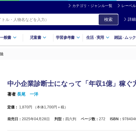
カテゴリ・ジャンル一覧
レーベル
検索
詳細
一般書
児童書
学習参考書
生活
実用
雑誌
ムック
・
・
法
中小企業診断士になって「年収1億」稼ぐ
著者
長尾 一洋
定価：
1,870
円 （本体
1,700
円＋税）
発売日：
2025年04月28日
判型：
四六判
ページ数：
272
ISBN：
978404