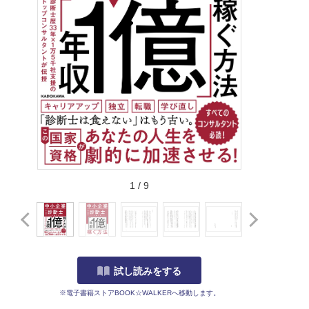
1
/
9
試し読みをする
※電子書籍ストアBOOK☆WALKERへ移動します。