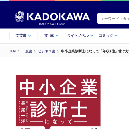
文芸書
文庫
ライトノベル
コミック
TOP
一般書
ビジネス書
中小企業診断士になって「年収1億」稼ぐ方