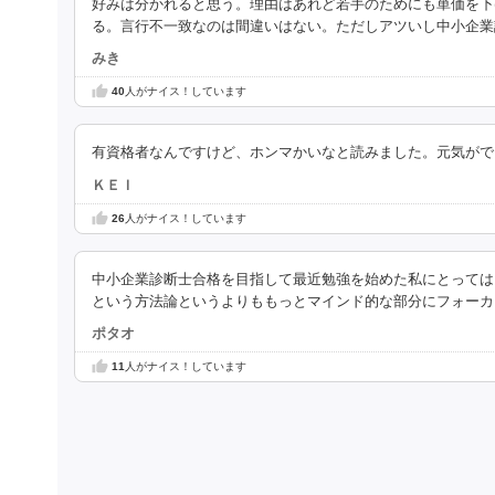
好みは分かれると思う。理由はあれど若手のためにも単価を下
る。言行不一致なのは間違いはない。ただしアツいし中小企業
みき
40
人がナイス！しています
有資格者なんですけど、ホンマかいなと読みました。元気がで
ＫＥＩ
26
人がナイス！しています
中小企業診断士合格を目指して最近勉強を始めた私にとっては
という方法論というよりももっとマインド的な部分にフォーカ
ポタオ
11
人がナイス！しています