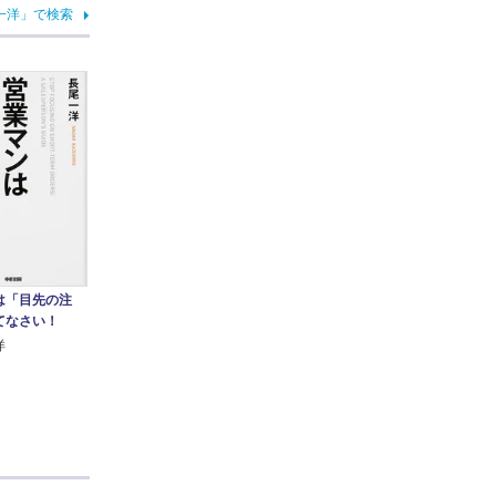
一洋」で検索
は「目先の注
てなさい！
洋