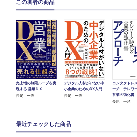
この著者の商品
売上増の無限ループを実
デジタル人材がいない中
コンタクトレ
現する 営業ＤＸ
小企業のためのDX入門
ーチ テレワ
営業の強化書
長尾 一洋
長尾 一洋
長尾 一洋
最近チェックした商品