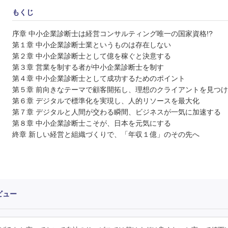
もくじ
序章 中小企業診断士は経営コンサルティング唯一の国家資格!?
第１章 中小企業診断士業というものは存在しない
第２章 中小企業診断士として億を稼ぐと決意する
第３章 営業を制する者が中小企業診断士を制す
第４章 中小企業診断士として成功するためのポイント
第５章 前向きなテーマで顧客開拓し、理想のクライアントを見つ
第６章 デジタルで標準化を実現し、人的リソースを最大化
第７章 デジタルと人間が交わる瞬間、ビジネスが一気に加速する
第８章 中小企業診断士こそが、日本を元気にする
終章 新しい経営と組織づくりで、「年収１億」のその先へ
ビュー