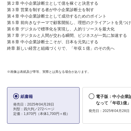
第２章 中小企業診断士として億を稼ぐと決意する
第３章 営業を制する者が中小企業診断士を制す
第４章 中小企業診断士として成功するためのポイント
第５章 前向きなテーマで顧客開拓し、理想のクライアントを見つ
第６章 デジタルで標準化を実現し、人的リソースを最大化
第７章 デジタルと人間が交わる瞬間、ビジネスが一気に加速する
第８章 中小企業診断士こそが、日本を元気にする
終章 新しい経営と組織づくりで、「年収１億」のその先へ
※画像は表紙及び帯等、実際とは異なる場合があります。
紙書籍
電子版：中小企業
なって「年収1億
発売日：2025年04月28日
判型：四六判／272ページ
発売日：2025年04月28日
定価：1,870円（本体1,700円＋税）