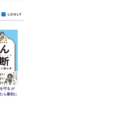
y
を守る が
たら最初に