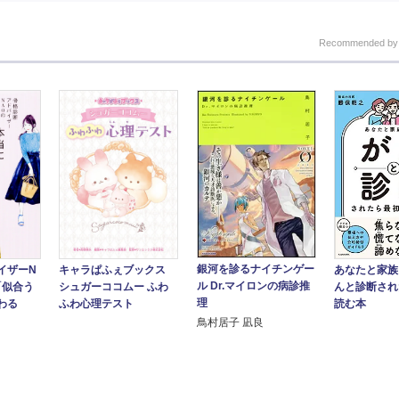
Recommended b
銀河を診るナイチンゲー
あなたと家族
イザーN
キャラぱふぇブックス
ル Dr.マイロンの病診推
んと診断され
「似合う
シュガーココムー ふわ
理
読む本
わる
ふわ心理テスト
鳥村居子 凪良