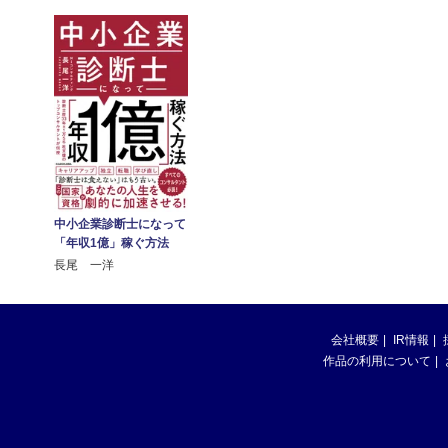
中小企業診断士になって
「年収1億」稼ぐ方法
長尾 一洋
会社概要
IR情報
作品の利用について