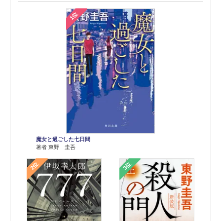
1位
魔女と過ごした七日間
著者 東野 圭吾
2位
3位