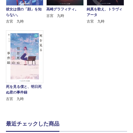
彼女は僕の「顔」を知
純真を歌え、トラヴィ
高崎グラフィティ。
らない。
アータ
古宮 九時
古宮 九時
古宮 九時
死を見る僕と、明日死
ぬ君の事件録
古宮 九時
最近チェックした商品