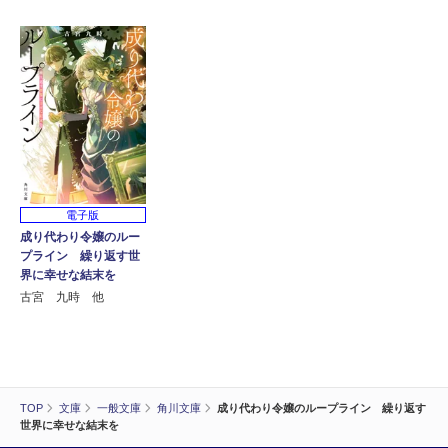
電子版
成り代わり令嬢のルー
プライン 繰り返す世
界に幸せな結末を
古宮 九時 他
TOP
文庫
一般文庫
角川文庫
成り代わり令嬢のループライン 繰り返す
世界に幸せな結末を