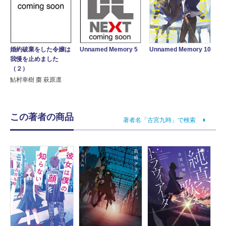
Unnamed Memory 10
婚約破棄をした令嬢は
Unnamed Memory 5
我慢を止めました
（２）
鮎村幸樹 棗 萩原凛
この著者の商品
著者名「古宮九時」で検索