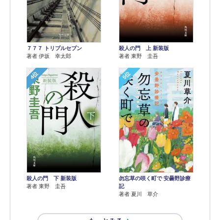
７７７ トリプルセブン
殺人の門 上 新装版
著者 伊坂 幸太郎
著者 東野 圭吾
4位
5位
殺人の門 下 新装版
勿忘草の咲く町で 安曇野診療
著者 東野 圭吾
記
著者 夏川 草介