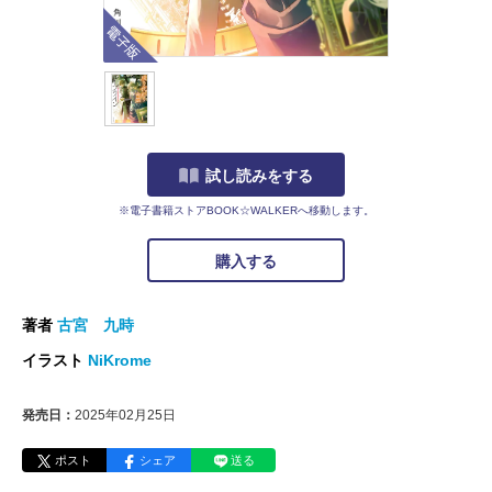
電子版
試し読みをする
※電子書籍ストアBOOK☆WALKERへ移動します。
購入する
著者
古宮 九時
イラスト
NiKrome
発売日：
2025年02月25日
ポスト
シェア
送る