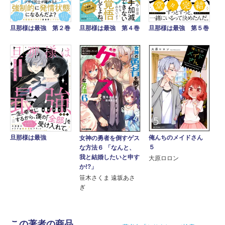
旦那様は最強 第４巻
旦那様は最強 第２巻
旦那様は最強 第５巻
俺んちのメイドさん
旦那様は最強
女神の勇者を倒すゲス
５
な方法６ 「なんと、
我と結婚したいと申す
大原ロロン
か!?」
笹木さくま 遠坂あさ
ぎ
この著者の商品