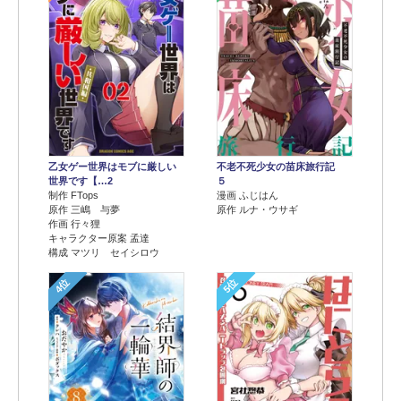
乙女ゲー世界はモブに厳しい
不老不死少女の苗床旅行記
世界です【…2
５
制作 FTops
漫画 ふじはん
原作 三嶋 与夢
原作 ルナ・ウサギ
作画 行々狸
キャラクター原案 孟達
構成 マツリ セイシロウ
4位
5位