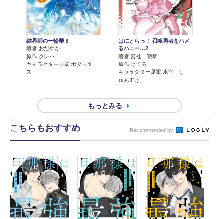
結界師の一輪華 8
はにとらっ！ 召喚勇者をハメ
著者 おだやか
るハニー…2
原作 クレハ
著者 宮社 惣恭
キャラクター原案 ボダック
原作 けてる
ス
キャラクター原案 氷室 し
ゅんすけ
もっとみる
こちらもおすすめ
Recommended by