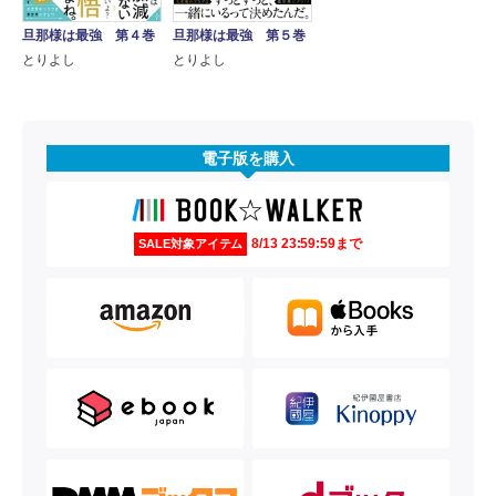
旦那様は最強 第４巻
旦那様は最強 第５巻
とりよし
とりよし
電子版を購入
8/13 23:59:59まで
SALE対象アイテム