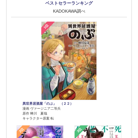
ベストセラーランキング
KADOKAWA調べ
1位
異世界居酒屋「のぶ」 （２２）
漫画 ヴァージニア二等兵
原作 蝉川 夏哉
キャラクター原案 転
2位
3位