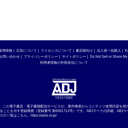
採用情報
広告について
ライセンスについて
書店様向け
法人様一括購入
K
お問い合わせ
プライバシーポリシー
サイトポリシー
Do Not Sell or Share My
利用者情報の外部送信について
は、この電子書店・電子書籍配信サービスが、著作権者からコンテンツ使用許諾を得
ることを示す登録商標（登録番号 第6091713号）です。ABJマークの詳細、ABJ
スの一覧はこちら。
https://aebs.or.jp/