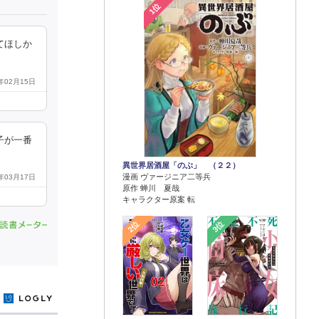
1位
てほしか
6年02月15日
子が一番
異世界居酒屋「のぶ」 （２２）
漫画 ヴァージニア二等兵
6年03月17日
原作 蝉川 夏哉
キャラクター原案 転
2位
3位
y