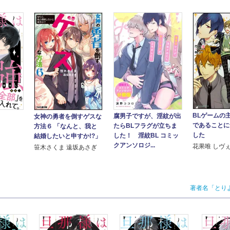
BLゲームの
腐男子ですが、淫紋が出
女神の勇者を倒すゲスな
であることに
たらBLフラグが立ちま
方法６ 「なんと、我と
した
した！ 淫紋BL コミッ
結婚したいと申すか!?」
クアンソロジ...
花果唯 しヴ
笹木さくま 遠坂あさぎ
著者名「とり