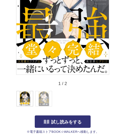
1
/
2
試し読みをする
※電子書籍ストアBOOK☆WALKERへ移動します。