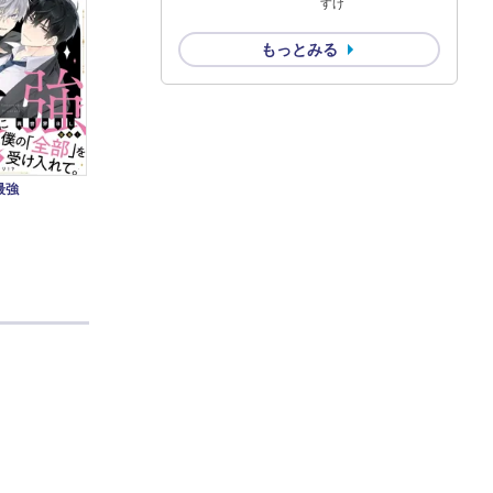
すけ
もっとみる
最強