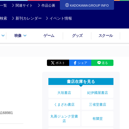
一覧
関連サイト
作品公募
KADOKAWA GROUP INFO
検索
新刊カレンダー
イベント情報
映像
ゲーム
グッズ
スクール
ポスト
シェア
送る
書店在庫を見る
大垣書店
紀伊國屋書店
くまざわ書店
三省堂書店
1168981
丸善ジュンク堂書
有隣堂
店