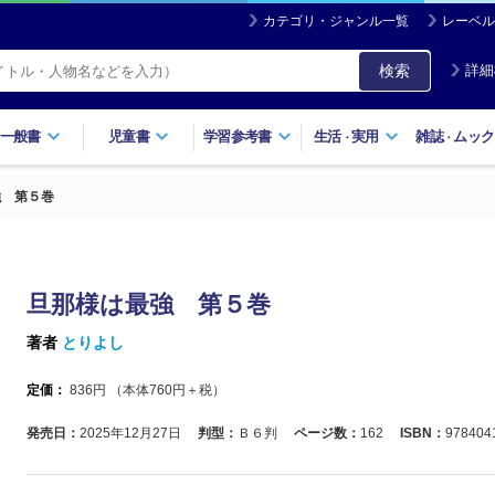
カテゴリ・ジャンル一覧
レーベル
検索
詳細
一般書
児童書
学習参考書
生活
実用
雑誌
ムック
・
・
強 第５巻
旦那様は最強 第５巻
著者
とりよし
定価：
836
円 （本体
760
円＋税）
発売日：
2025年12月27日
判型：
Ｂ６判
ページ数：
162
ISBN：
978404