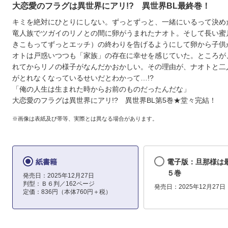
大恋愛のフラグは異世界にアリ!? 異世界BL最終巻！
キミを絶対にひとりにしない。ずっとずっと、一緒にいるって決め
竜人族でツガイのリノとの間に卵がうまれたナオト。そして長い蜜
きこもってずっとエッチ）の終わりを告げるようにして卵から子供
オトは戸惑いつつも「家族」の存在に幸せを感じていた。ところが
れてからリノの様子がなんだかおかしい。その理由が、ナオトと二
がとれなくなっているせいだとわかって…!?
「俺の人生は生まれた時からお前のものだったんだな」
大恋愛のフラグは異世界にアリ!? 異世界BL第5巻★堂々完結！
※画像は表紙及び帯等、実際とは異なる場合があります。
紙書籍
電子版：旦那様は
５巻
発売日：2025年12月27日
判型：Ｂ６判／162ページ
発売日：2025年12月27日
定価：836円（本体760円＋税）