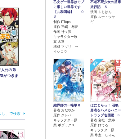
乙女ゲー世界はモブ
不老不死少女の苗床
に厳しい世界です
旅行記 ５
【共和国編】 ０
漫画 ふじはん
２
原作 ルナ・ウサ
制作 FTops
ギ
原作 三嶋 与夢
作画 行々狸
キャラクター原
案 孟達
構成 マツリ セ
イシロウ
4位
5位
主人公の弟
気がつきま
ぇ
結界師の一輪華 8
はにとらっ！ 召喚
著者 おだやか
勇者をハメるハニー
よし」で検索
原作 クレハ
トラップ包囲網 6
キャラクター原
著者 宮社 惣恭
案 ボダックス
原作 けてる
キャラクター原
案 氷室 しゅん