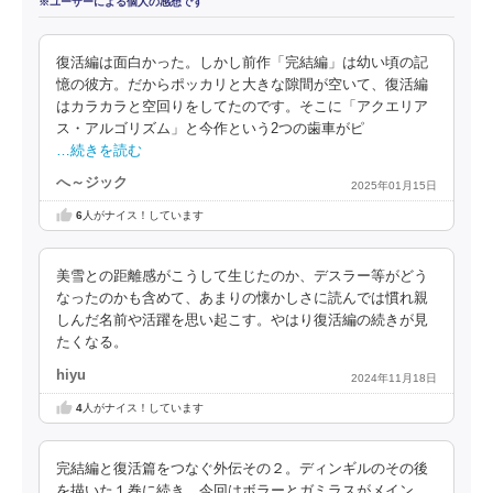
※ユーザーによる個人の感想です
復活編は面白かった。しかし前作「完結編」は幼い頃の記
憶の彼方。だからポッカリと大きな隙間が空いて、復活編
はカラカラと空回りをしてたのです。そこに「アクエリア
ス・アルゴリズム」と今作という2つの歯車がピ
…続きを読む
へ～ジック
2025年01月15日
6
人がナイス！しています
美雪との距離感がこうして生じたのか、デスラー等がどう
なったのかも含めて、あまりの懐かしさに読んでは慣れ親
しんだ名前や活躍を思い起こす。やはり復活編の続きが見
たくなる。
hiyu
2024年11月18日
4
人がナイス！しています
完結編と復活篇をつなぐ外伝その２。ディンギルのその後
を描いた１巻に続き、今回はボラーとガミラスがメイン。