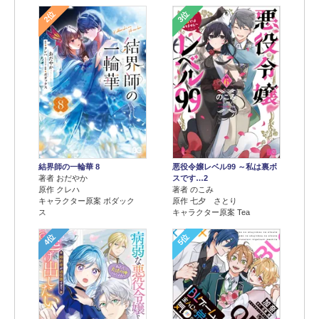
2位
3位
結界師の一輪華 8
悪役令嬢レベル99 ～私は裏ボ
著者 おだやか
スです…2
原作 クレハ
著者 のこみ
キャラクター原案 ボダック
原作 七夕 さとり
ス
キャラクター原案 Tea
4位
5位