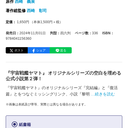
原作
西崎 義展
著作総監修
西崎 彰司
定価：
1,650
円
（本体
1,500
円＋税）
発売日：
2024年11月01日
判型：
四六判
ページ数：
336
ISBN：
9784041156360
ポスト
シェア
送る
『宇宙戦艦ヤマト』 オリジナルシリーズの空白を埋める
公式小説第２弾！
『宇宙戦艦ヤマト』のオリジナルシリーズ『完結編』と『復活
篇』とをつなぐミッシングリンク、小説『黎明
…続きを読む
※画像は表紙及び帯等、実際とは異なる場合があります。
紙書籍