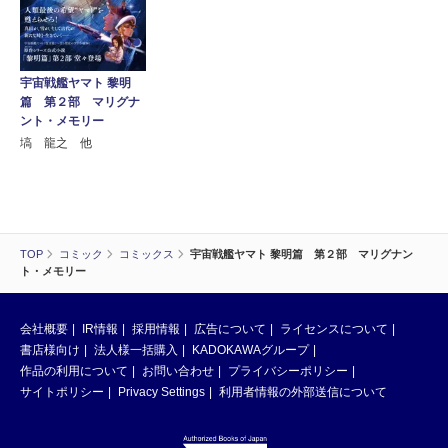
宇宙戦艦ヤマト 黎明
篇 第２部 マリグナ
ント・メモリー
塙 龍之 他
TOP
コミック
コミックス
宇宙戦艦ヤマト 黎明篇 第２部 マリグナン
ト・メモリー
会社概要
IR情報
採用情報
広告について
ライセンスについて
書店様向け
法人様一括購入
KADOKAWAグループ
作品の利用について
お問い合わせ
プライバシーポリシー
サイトポリシー
Privacy Settings
利用者情報の外部送信について