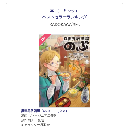
本 （コミック）
ベストセラーランキング
KADOKAWA調べ
1位
異世界居酒屋「のぶ」 （２２）
漫画 ヴァージニア二等兵
原作 蝉川 夏哉
キャラクター原案 転