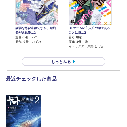
病弱な悪役令嬢ですが、婚約
BLゲームの主人公の弟である
者が過保護…2
ことに気…2
漫画 小箱 ハコ
著者 加奈
原作 沢野 いずみ
原作 花果 唯
キャラクター原案 しヴぇ
もっとみる
最近チェックした商品