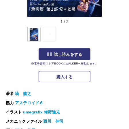
1
/
2
試し読みをする
※電子書籍ストアBOOK☆WALKERへ移動します。
購入する
著者
塙 龍之
協力
アステロイド６
イラスト
umegrafix 梅野隆児
メカニックファイル
西川 伸司