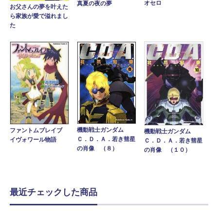
オセロ
真夏の夜の夢
お父さんの夢を叶えた
ら家族が愛で溢れまし
た
機動戦士ガンダム
ファントムブレイブ
機動戦士ガンダム
Ｃ．Ｄ．Ａ．若き彗星
イヴォワール物語
Ｃ．Ｄ．Ａ．若き彗星
の肖像 （８）
の肖像 （１０）
最近チェックした商品