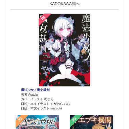
KADOKAWA調べ
1位
魔法少女ノ魔女裁判
著者 Acacia
カバーイラスト 梅まろ
口絵・本文イラスト すがわら おむ
口絵・本文イラスト maruchi
2位
3位