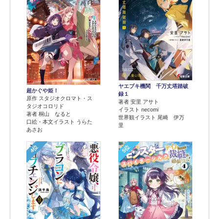
ヤエブキ機関 千万丈塔踏破
超かぐや姫！
録１
原作 スタジオクロマト・ス
著者 安里 アサト
タジオコロリド
イラスト necomi
著者 桐山 なると
世界観イラスト 尾崎 伊万
口絵・本文イラスト うらた
里
あさお
4位
5位