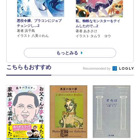
悪役令嬢、ブラコンにジョブ
私、蜘蛛なモンスターをテイ
チェンジし…2
ムしたので…2
著者 浜千鳥
著者 あきさけ
イラスト 八美☆わん
イラスト タムラ ヨウ
もっとみる
こちらもおすすめ
Recommended by