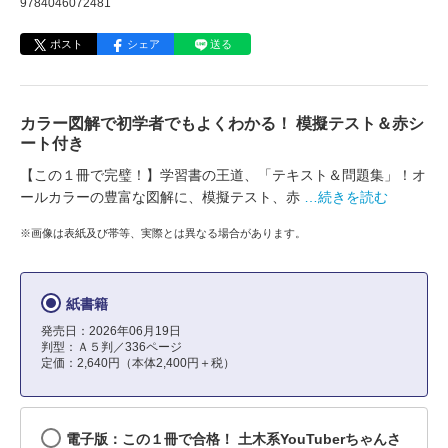
9784046072481
ポスト
シェア
送る
カラー図解で初学者でもよくわかる！ 模擬テスト＆赤シ
ート付き
【この１冊で完璧！】学習書の王道、「テキスト＆問題集」！オ
ールカラーの豊富な図解に、模擬テスト、赤
…続きを読む
※画像は表紙及び帯等、実際とは異なる場合があります。
紙書籍
発売日：2026年06月19日
判型：Ａ５判／336ページ
定価：2,640円（本体2,400円＋税）
電子版：この１冊で合格！ 土木系YouTuberちゃんさ