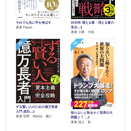
それでも光に手を伸ばす
2035年 増える富・消える富の
著者 Payao
見分…2
著者 小林 大祐
4位
5位
ずる賢い人のための億万長者
入門 成功…2
知らないと恥をかく世界の大
著者 佐野 Mykey 義仁
問題１７ …2
著者 池上 彰