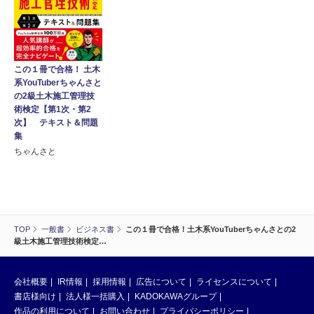
この１冊で合格！ 土木
系YouTuberちゃんさと
の2級土木施工管理技
術検定【第1次・第2
次】 テキスト＆問題
集
ちゃんさと
TOP
一般書
ビジネス書
この１冊で合格！土木系YouTuberちゃんさとの2
級土木施工管理技術検定…
会社概要
IR情報
採用情報
広告について
ライセンスについて
書店様向け
法人様一括購入
KADOKAWAグループ
作品の利用について
お問い合わせ
プライバシーポリシー