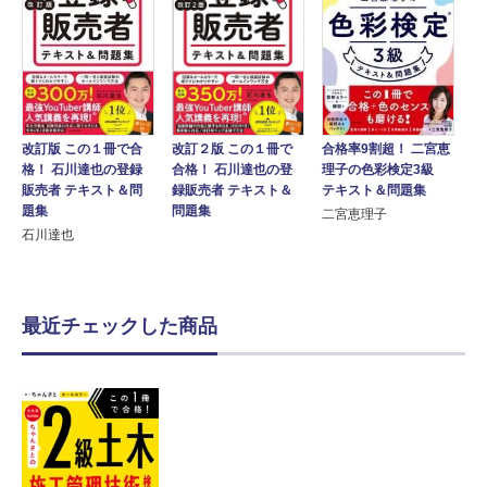
改訂版 この１冊で合
合格率9割超！ 二宮恵
改訂２版 この１冊で
格！ 石川達也の登録
理子の色彩検定3級
合格！ 石川達也の登
販売者 テキスト＆問
テキスト＆問題集
録販売者 テキスト＆
題集
問題集
二宮恵理子
石川達也
最近チェックした商品