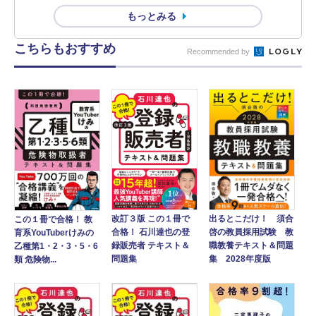
もっとみる
こちらもおすすめ
Recommended by
出るとこだけ！ 須合
改訂３版 この１冊で
この１冊で合格！ 教
啓の教員採用試験 教
合格！ 石川達也の登
育系YouTuberけみの
職教養テキスト＆問題
録販売者 テキスト＆
乙種第1・2・3・5・6
集 2028年度版
問題集
類 危険物...