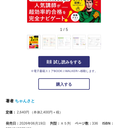
1
/
5
試し読みをする
※電子書籍ストアBOOK☆WALKERへ移動します。
購入する
著者
ちゃんさと
定価：
2,640
円
（本体
2,400
円＋税）
発売日：
2026年06月19日
判型：
Ａ５判
ページ数：
336
ISBN：