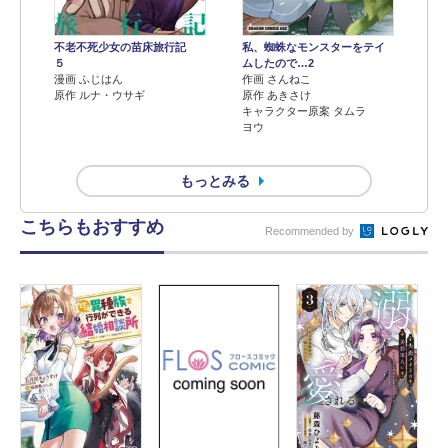
不老不死少女の苗床旅行記
私、蜘蛛なモンスターをテイ
５
ムしたので…2
漫画 ふじはん
作画 さんねこ
原作 ルナ・ウサギ
原作 あきさけ
キャラクター原案 タムラ
ヨウ
もっとみる
こちらもおすすめ
Recommended by