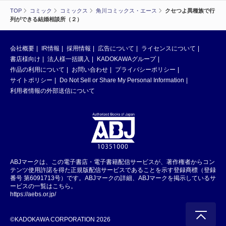
TOP
コミック
コミックス
角川コミックス・エース
クセつよ異種族で行
列ができる結婚相談所（２）
会社概要
IR情報
採用情報
広告について
ライセンスについて
書店様向け
法人様一括購入
KADOKAWAグループ
作品の利用について
お問い合わせ
プライバシーポリシー
サイトポリシー
Do Not Sell or Share My Personal Information
利用者情報の外部送信について
ABJマークは、この電子書店・電子書籍配信サービスが、著作権者からコン
テンツ使用許諾を得た正規版配信サービスであることを示す登録商標（登録
番号 第6091713号）です。ABJマークの詳細、ABJマークを掲示しているサ
ービスの一覧はこちら。
https://aebs.or.jp/
©KADOKAWA CORPORATION 2026