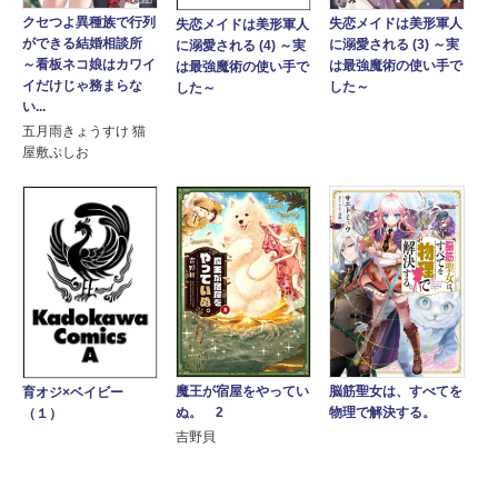
クセつよ異種族で行列
失恋メイドは美形軍人
失恋メイドは美形軍人
ができる結婚相談所
に溺愛される (3) ～実
に溺愛される (4) ～実
～看板ネコ娘はカワイ
は最強魔術の使い手で
は最強魔術の使い手で
イだけじゃ務まらな
した～
した～
い...
五月雨きょうすけ 猫
屋敷ぷしお
魔王が宿屋をやってい
脳筋聖女は、すべてを
育オジ×ベイビー
ぬ。 2
物理で解決する。
（１）
吉野貝