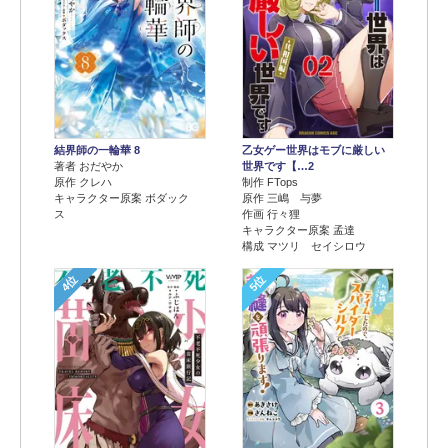
結界師の一輪華 8
乙女ゲー世界はモブに厳しい
著者 おだやか
世界です【…2
原作 クレハ
制作 FTops
キャラクター原案 ボダック
原作 三嶋 与夢
ス
作画 行々狸
キャラクター原案 孟達
構成 マツリ セイシロウ
4位
5位