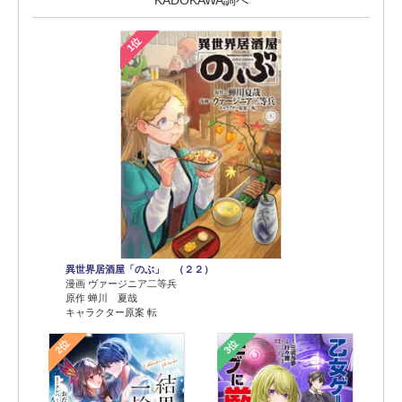
KADOKAWA調べ
1位
異世界居酒屋「のぶ」 （２２）
漫画 ヴァージニア二等兵
原作 蝉川 夏哉
キャラクター原案 転
2位
3位