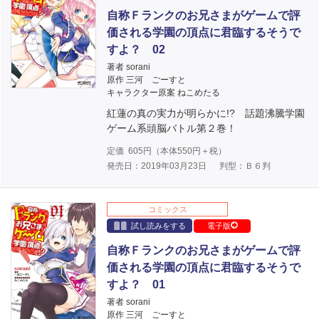
自称Ｆランクのお兄さまがゲームで評
価される学園の頂点に君臨するそうで
すよ？ 02
著者 sorani
原作 三河 ごーすと
キャラクター原案 ねこめたる
紅蓮の真の実力が明らかに!? 話題沸騰学園
ゲーム系頭脳バトル第２巻！
定価
605
円（本体
550
円＋税）
発売日：2019年03月23日
判型：Ｂ６判
コミックス
試し読みをする
電子版
自称Ｆランクのお兄さまがゲームで評
価される学園の頂点に君臨するそうで
すよ？ 01
著者 sorani
原作 三河 ごーすと