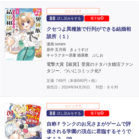
コミックス
試し読みをする
電子版
クセつよ異種族で行列ができる結婚相
談所（１）
漫画 sorani
原作 五月雨 きょうすけ
キャラクター原案 猫屋敷 ぷしお
電撃大賞【銀賞】受賞のドタバタ婚活ファン
タジー、ついにコミック化!!
定価
748
円（本体
680
円＋税）
発売日：2024年04月26日
判型：Ｂ６判
コミックス
試し読みをする
電子版
自称Ｆランクのお兄さまがゲームで評
価される学園の頂点に君臨するそうで
すよ？ 09