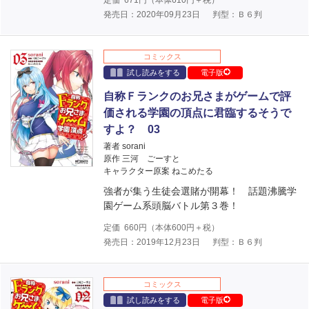
発売日：2020年09月23日
判型：Ｂ６判
コミックス
試し読みをする
電子版
自称Ｆランクのお兄さまがゲームで評
価される学園の頂点に君臨するそうで
すよ？ 03
著者 sorani
原作 三河 ごーすと
キャラクター原案 ねこめたる
強者が集う生徒会選賭が開幕！ 話題沸騰学
園ゲーム系頭脳バトル第３巻！
定価
660
円（本体
600
円＋税）
発売日：2019年12月23日
判型：Ｂ６判
コミックス
試し読みをする
電子版