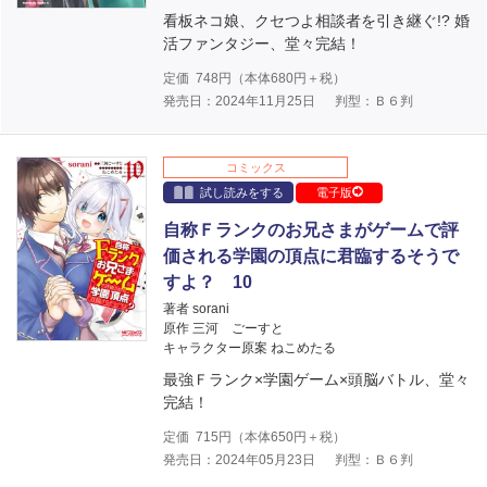
看板ネコ娘、クセつよ相談者を引き継ぐ!? 婚
活ファンタジー、堂々完結！
定価
748
円（本体
680
円＋税）
発売日：2024年11月25日
判型：Ｂ６判
コミックス
試し読みをする
電子版
自称Ｆランクのお兄さまがゲームで評
価される学園の頂点に君臨するそうで
すよ？ 10
著者 sorani
原作 三河 ごーすと
キャラクター原案 ねこめたる
最強Ｆランク×学園ゲーム×頭脳バトル、堂々
完結！
定価
715
円（本体
650
円＋税）
発売日：2024年05月23日
判型：Ｂ６判