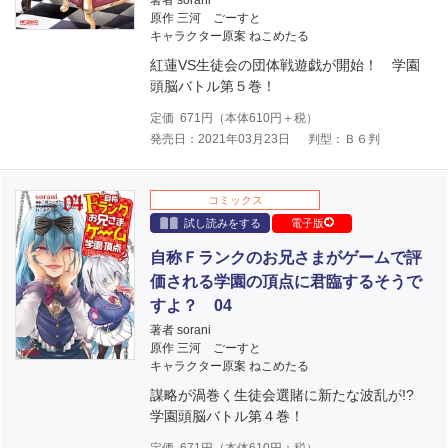
著者 sorani
原作 三河 ごーすと
キャラクター原案 ねこめたる
紅蓮VS生徒会の団体戦遊戯が開始！ 学園
頭脳バトル第５巻！
定価
671
円（本体
610
円＋税）
発売日：2021年03月23日
判型：Ｂ６判
コミックス
試し読みをする
電子版
自称Ｆランクのお兄さまがゲームで評
価される学園の頂点に君臨するそうで
すよ？ 04
著者 sorani
原作 三河 ごーすと
キャラクター原案 ねこめたる
謀略が渦巻く生徒会選賭に新たな波乱が!?
学園頭脳バトル第４巻！
定価
671
円（本体
610
円＋税）