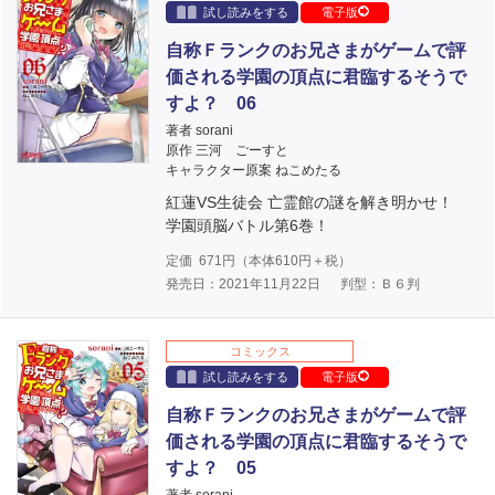
試し読みをする
電子版
自称Ｆランクのお兄さまがゲームで評
価される学園の頂点に君臨するそうで
すよ？ 06
著者 sorani
原作 三河 ごーすと
キャラクター原案 ねこめたる
紅蓮VS生徒会 亡霊館の謎を解き明かせ！
学園頭脳バトル第6巻！
定価
671
円（本体
610
円＋税）
発売日：2021年11月22日
判型：Ｂ６判
コミックス
試し読みをする
電子版
自称Ｆランクのお兄さまがゲームで評
価される学園の頂点に君臨するそうで
すよ？ 05