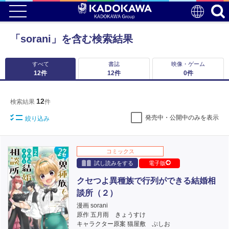
「sorani」を含む検索結果
すべて
書誌
映像・ゲーム
12
件
12
件
0
件
12
検索結果
件
発売中・公開中のみを表示
絞り込み
コミックス
試し読みをする
電子版
クセつよ異種族で行列ができる結婚相
談所（２）
漫画 sorani
原作 五月雨 きょうすけ
キャラクター原案 猫屋敷 ぷしお