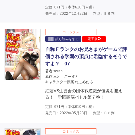
定価
671
円（本体
610
円＋税）
発売日：2022年12月22日
判型：Ｂ６判
コミックス
試し読みをする
電子版
自称Ｆランクのお兄さまがゲームで評
価される学園の頂点に君臨するそうで
すよ？ 07
著者 sorani
原作 三河 ごーすと
キャラクター原案 ねこめたる
紅蓮VS生徒会の団体戦遊戯が佳境を迎え
る！ 学園頭脳バトル第７巻！
定価
671
円（本体
610
円＋税）
発売日：2022年05月23日
判型：Ｂ６判
コミックス