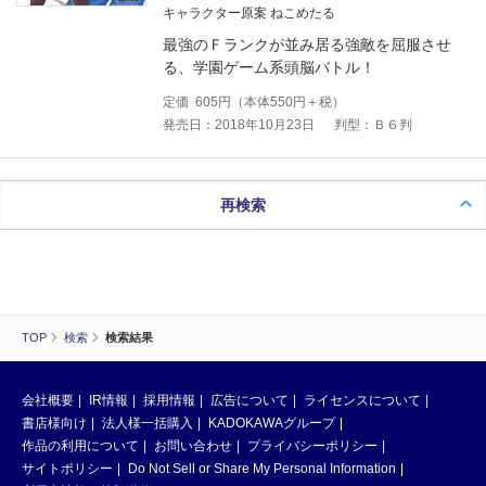
キャラクター原案 ねこめたる
最強のＦランクが並み居る強敵を屈服させ
る、学園ゲーム系頭脳バトル！
定価
605
円（本体
550
円＋税）
発売日：2018年10月23日
判型：Ｂ６判
再検索
TOP
検索
検索結果
会社概要
IR情報
採用情報
広告について
ライセンスについて
書店様向け
法人様一括購入
KADOKAWAグループ
作品の利用について
お問い合わせ
プライバシーポリシー
サイトポリシー
Do Not Sell or Share My Personal Information