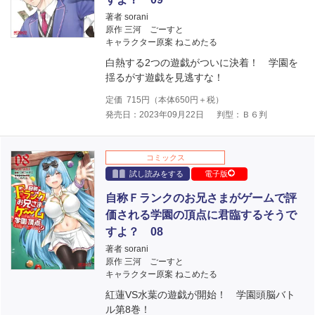
著者 sorani
原作 三河 ごーすと
キャラクター原案 ねこめたる
白熱する2つの遊戯がついに決着！ 学園を
揺るがす遊戯を見逃すな！
定価
715
円（本体
650
円＋税）
発売日：2023年09月22日
判型：Ｂ６判
コミックス
試し読みをする
電子版
自称Ｆランクのお兄さまがゲームで評
価される学園の頂点に君臨するそうで
すよ？ 08
著者 sorani
原作 三河 ごーすと
キャラクター原案 ねこめたる
紅蓮VS水葉の遊戯が開始！ 学園頭脳バト
ル第8巻！