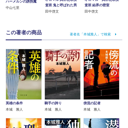
ハーメルンの誘拐魔
査班 鬼と呼ばれた男
査班 結界の密室
中山七里
田中啓文
田中啓文
この著者の商品
著者名「本城雅人」で検索
英雄の条件
騎手の誇り
傍流の記者
本城 雅人
本城 雅人
本城 雅人