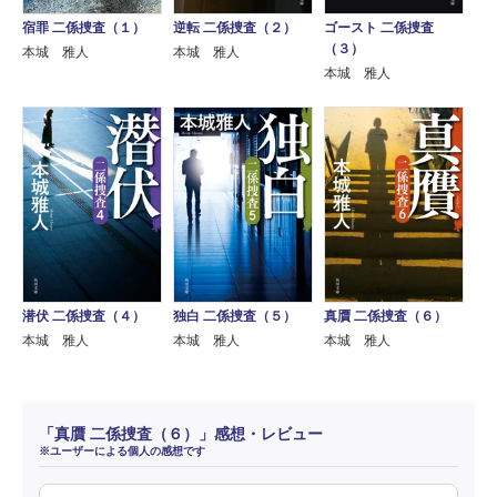
宿罪 二係捜査（１）
逆転 二係捜査（２）
ゴースト 二係捜査
（３）
本城 雅人
本城 雅人
本城 雅人
潜伏 二係捜査（４）
独白 二係捜査（５）
真贋 二係捜査（６）
本城 雅人
本城 雅人
本城 雅人
「真贋 二係捜査（６）」感想・レビュー
※ユーザーによる個人の感想です