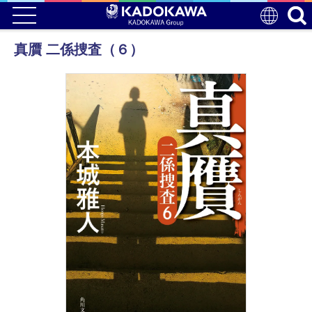
真贋 二係捜査（６）