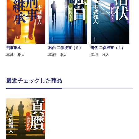
刑事継承
独白 二係捜査（５）
潜伏 二係捜査（４）
本城 雅人
本城 雅人
本城 雅人
最近チェックした商品