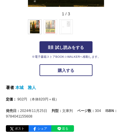
1
/
3
試し読みをする
※電子書籍ストアBOOK☆WALKERへ移動します。
購入する
著者
本城 雅人
定価：
902
円
（本体
820
円＋税）
発売日：
2024年11月25日
判型：
文庫判
ページ数：
304
ISBN：
9784041155608
ポスト
シェア
送る