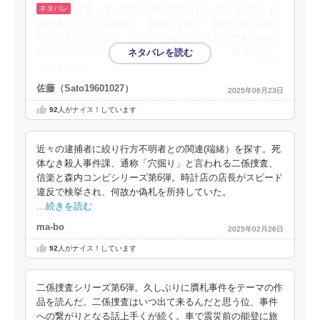
捜査一課と捜査二課の捜査方針が異なる中で、信
楽刑事たちの二係捜査が、如何に丁寧で、如何に粘り強い
かが浮き彫りになる。このシリーズでは珍しい警察目線と
犯人目線の両方で物語が進むミステリーだ。「真贋」とし
…続きを読む
佐藤（Sato19601027）
2025年06月23日
92
人がナイス！しています
近々の逮捕者に絞り行方不明者との関連(端緒）を探す。死
体なき殺人事件課、通称「穴掘り」と言われる二係捜査、
信楽と森内コンビシリーズ第6弾。時計店の店長がスピード
違反で検挙され、何故か偽札を所持していた。
…続きを読む
ma-bo
2025年02月26日
92
人がナイス！しています
二係捜査シリーズ第6弾。久しぶりに贋札事件をテーマの作
品を読んだ。二係捜査はいつ出て来るんだと思う位、事件
への繋がりとなる話上手くが続く。車で震災前の能登に旅