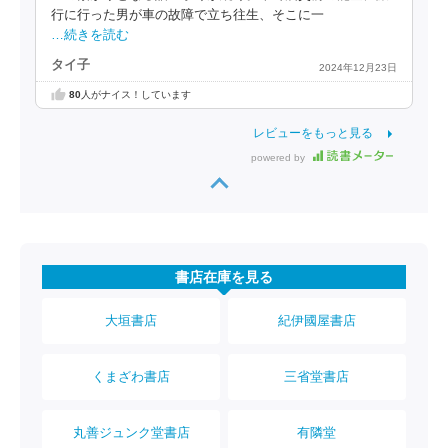
行に行った男が車の故障で立ち往生、そこに一
…続きを読む
タイ子
2024年12月23日
80
人がナイス！しています
レビューをもっと見る
powered by
書店在庫を見る
大垣書店
紀伊國屋書店
くまざわ書店
三省堂書店
丸善ジュンク堂書店
有隣堂