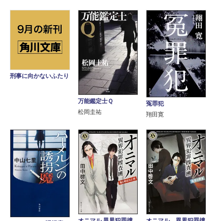
刑事に向かないふたり
万能鑑定士Ｑ
冤罪犯
松岡圭祐
翔田寛
オニマル 異界犯罪捜
オニマル 異界犯罪捜