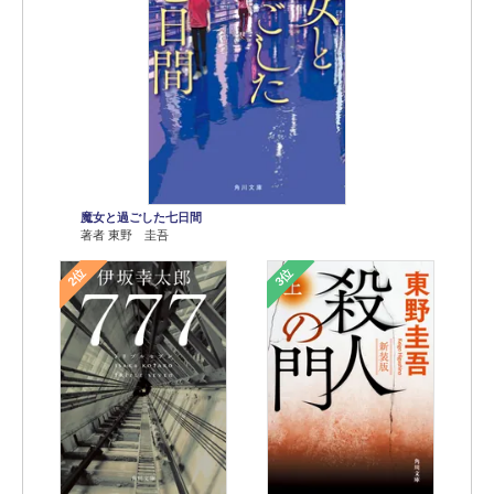
魔女と過ごした七日間
著者 東野 圭吾
2位
3位