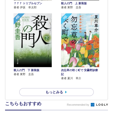
７７７ トリプルセブン
殺人の門 上 新装版
著者 伊坂 幸太郎
著者 東野 圭吾
4位
5位
殺人の門 下 新装版
勿忘草の咲く町で 安曇野診療
著者 東野 圭吾
記
著者 夏川 草介
もっとみる
こちらもおすすめ
Recommended by