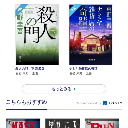
4位
5位
殺人の門 下 新装版
ナミヤ雑貨店の奇蹟
著者 東野 圭吾
著者 東野 圭吾
もっとみる
こちらもおすすめ
Recommended by