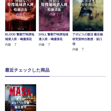
BLOOD 警察庁特捜地
DOLL 警察庁特捜地域
アポピスの復活 微生物
域潜入班・鳴瀬清花
潜入班・鳴瀬清花
研究室特任教授・坂口
信
内藤 了
内藤 了
内藤 了
最近チェックした商品