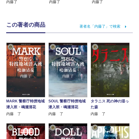
内藤了
内藤了
内藤了
この著者の商品
著者名「内藤了」で検索
MARK 警察庁特捜地域
SOUL 警察庁特捜地域
タラニス 死の神の湿っ
潜入班・鳴瀬清花
潜入班・鳴瀬清花
た森
内藤 了
内藤 了
内藤 了