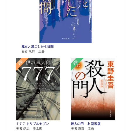
魔女と過ごした七日間
著者 東野 圭吾
2位
3位
７７７ トリプルセブン
殺人の門 上 新装版
著者 伊坂 幸太郎
著者 東野 圭吾