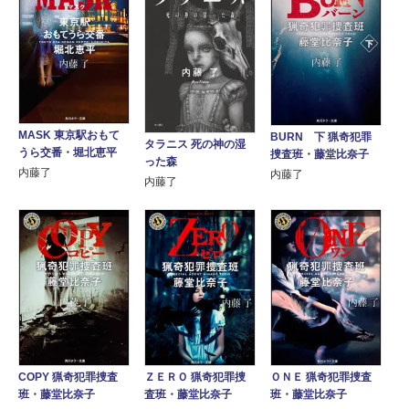
MASK 東京駅おもて
BURN 下 猟奇犯罪
タラニス 死の神の湿
うら交番・堀北恵平
捜査班・藤堂比奈子
った森
内藤了
内藤了
内藤了
COPY 猟奇犯罪捜査
ＺＥＲＯ 猟奇犯罪捜
ＯＮＥ 猟奇犯罪捜査
班・藤堂比奈子
査班・藤堂比奈子
班・藤堂比奈子