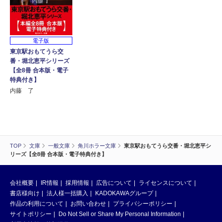
電子版
東京駅おもてうら交
番・堀北恵平シリーズ
【全8冊 合本版・電子
特典付き】
内藤 了
TOP
文庫
一般文庫
角川ホラー文庫
東京駅おもてうら交番・堀北恵平シ
リーズ【全8冊 合本版・電子特典付き】
会社概要
IR情報
採用情報
広告について
ライセンスについて
書店様向け
法人様一括購入
KADOKAWAグループ
作品の利用について
お問い合わせ
プライバシーポリシー
サイトポリシー
Do Not Sell or Share My Personal Information