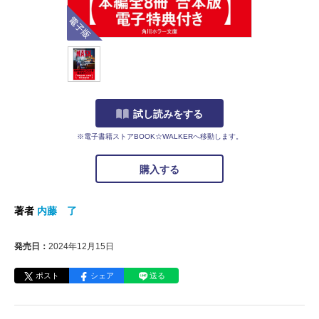
電子版
試し読みをする
※電子書籍ストアBOOK☆WALKERへ移動します。
購入する
著者
内藤 了
発売日：
2024年12月15日
ポスト
シェア
送る