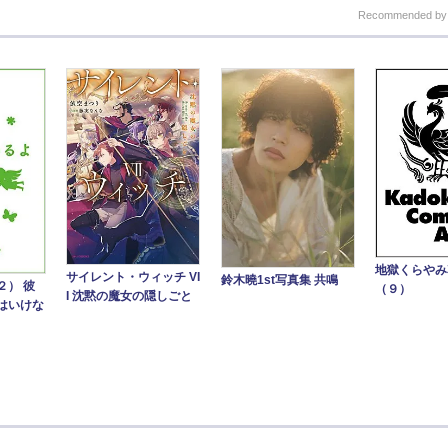
Recommended b
地獄くらや
サイレント・ウィッチ VI
鈴木曉1st写真集 共鳴
２） 彼
（９）
I 沈黙の魔女の隠しごと
はいけな