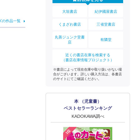
大垣書店
紀伊國屋書店
ズの作品一覧
くまざわ書店
三省堂書店
丸善ジュンク堂書
有隣堂
店
近くの書店在庫を検索する
（書店在庫情報プロジェクト）
※書店によって現在在庫や取り扱いがない場
合がございます。詳しい購入方法は、各書店
のサイトにてご確認ください。
本 （児童書）
ベストセラーランキング
KADOKAWA調べ
1位