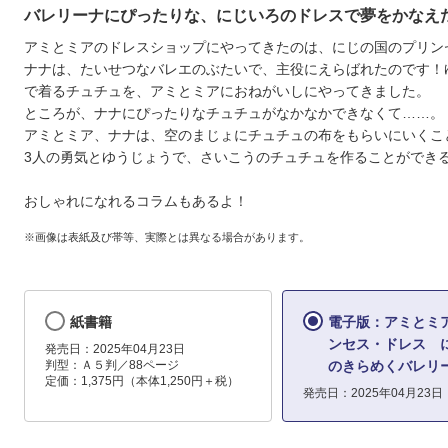
バレリーナにぴったりな、にじいろのドレスで夢をかなえ
アミとミアのドレスショップにやってきたのは、にじの国のプリン
ナナは、たいせつなバレエのぶたいで、主役にえらばれたのです！
で着るチュチュを、アミとミアにおねがいしにやってきました。
ところが、ナナにぴったりなチュチュがなかなかできなくて……。
アミとミア、ナナは、空のまじょにチュチュの布をもらいにいくこ
3人の勇気とゆうじょうで、さいこうのチュチュを作ることができ
おしゃれになれるコラムもあるよ！
※画像は表紙及び帯等、実際とは異なる場合があります。
紙書籍
電子版：アミとミ
ンセス・ドレス 
発売日：2025年04月23日
判型：Ａ５判／88ページ
のきらめくバレリ
定価：1,375円（本体1,250円＋税）
発売日：2025年04月23日