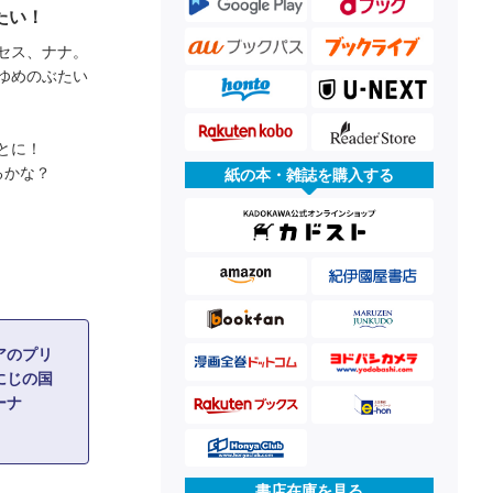
たい！
セス、ナナ。
ゆめのぶたい
とに！
るかな？
紙の本・雑誌を購入する
アのプリ
にじの国
ーナ
書店在庫を見る