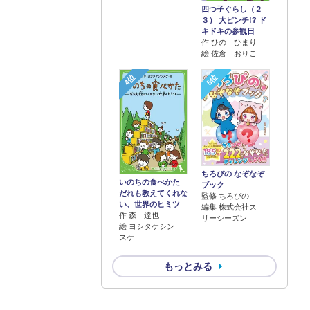
四つ子ぐらし（２
３） 大ピンチ!? ド
キドキの参観日
作 ひの ひまり
絵 佐倉 おりこ
4位
5位
ちろぴの なぞなぞ
いのちの食べかた
ブック
だれも教えてくれな
監修 ちろぴの
い、世界のヒミツ
編集 株式会社ス
作 森 達也
リーシーズン
絵 ヨシタケシン
スケ
もっとみる