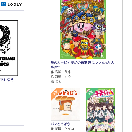
y
星のカービィ 夢幻の歯車 霧につつまれた大
事件!?
作 高瀬 美恵
絵 苅野 タウ
み花もなき
絵 ぽと
2位
3位
パンどろぼう
作 柴田 ケイコ