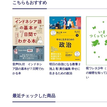
こちらもおすすめ
音声DL付 インドネシ
明日の自信になる教養２
呪ワレタ少年（
ア語の基本が７日間でわ
池上 彰 責任編集 幸せに
の秘密を知って
かる本
生きるための政治
い
最近チェックした商品