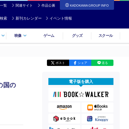
一覧
関連サイト
作品公募
KADOKAWA GROUP INFO
検索
新刊カレンダー
イベント情報
映像
ゲーム
グッズ
スクール
ポスト
シェア
送る
電子版を購入
の国の