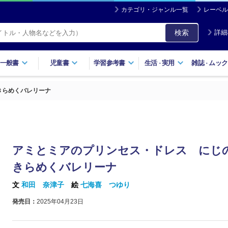
カテゴリ・ジャンル一覧
レーベル
検索
詳細
一般書
児童書
学習参考書
生活
実用
雑誌
ムック
・
・
きらめくバレリーナ
アミとミアのプリンセス・ドレス にじ
きらめくバレリーナ
文
和田 奈津子
絵
七海喜 つゆり
発売日：
2025年04月23日