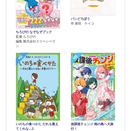
パンどろぼう
作 柴田 ケイコ
ちろぴの なぞなぞブック
監修 ちろぴの
編集 株式会社スリーシーズ
ン
4位
5位
いのちの食べかた だれも教え
放課後チェンジ 南の島へ大旅
てくれな…2
行！