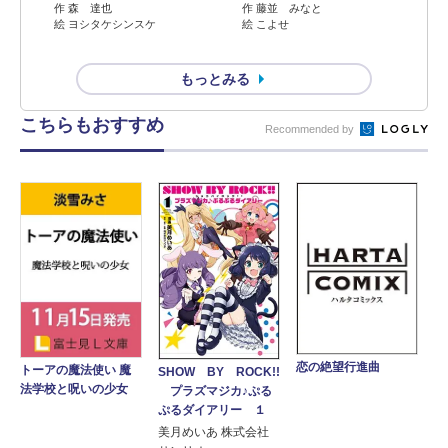
作 森 達也
作 藤並 みなと
絵 ヨシタケシンスケ
絵 こよせ
もっとみる
こちらもおすすめ
Recommended by
恋の絶望行進曲
トーアの魔法使い 魔
SHOW BY ROCK!!
法学校と呪いの少女
プラズマジカ♪ぷる
ぷるダイアリー １
美月めいあ 株式会社