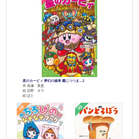
星のカービィ 夢幻の歯車 霧につつま…2
作 高瀬 美恵
絵 苅野 タウ
絵 ぽと
2位
3位