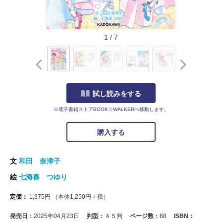
1
/
7
試し読みをする
※電子書籍ストアBOOK☆WALKERへ移動します。
購入する
文
和田 奈津子
絵
七海喜 つゆり
定価：
1,375
円
（本体
1,250
円＋税）
発売日：
2025年04月23日
判型：
Ａ５判
ページ数：
88
ISBN：