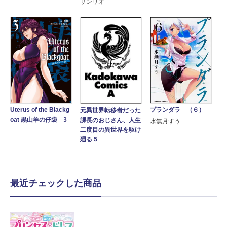
サンリオ
プランダラ （６）
Uterus of the Blackg
元異世界転移者だった
oat 黒山羊の仔袋 3
課長のおじさん、人生
水無月すう
二度目の異世界を駆け
廻る５
最近チェックした商品