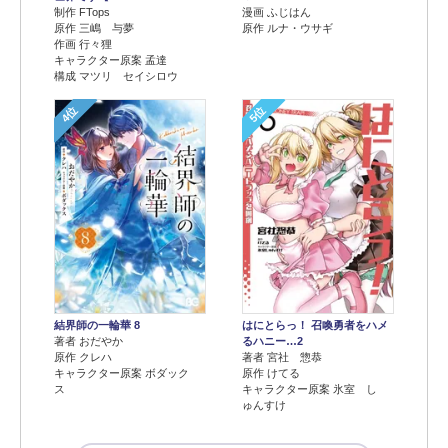
制作 FTops
漫画 ふじはん
原作 三嶋 与夢
原作 ルナ・ウサギ
作画 行々狸
キャラクター原案 孟達
構成 マツリ セイシロウ
4位
5位
結界師の一輪華 8
はにとらっ！ 召喚勇者をハメ
著者 おだやか
るハニー…2
原作 クレハ
著者 宮社 惣恭
キャラクター原案 ボダック
原作 けてる
ス
キャラクター原案 氷室 し
ゅんすけ