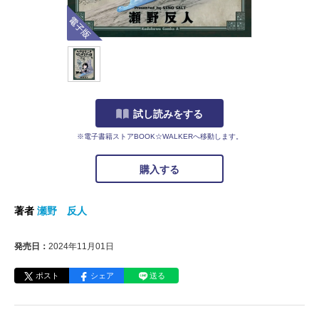
電子版
試し読みをする
※電子書籍ストアBOOK☆WALKERへ移動します。
購入する
著者
瀬野 反人
発売日：
2024年11月01日
ポスト
シェア
送る