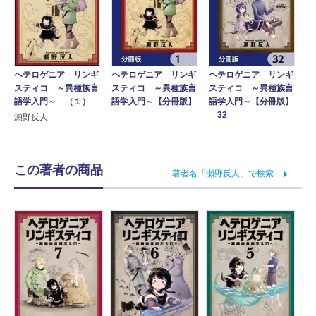
ヘテロゲニア リンギ
ヘテロゲニア リンギ
ヘテロゲニア リンギ
スティコ ～異種族言
スティコ ～異種族言
スティコ ～異種族言
語学入門～ （１）
語学入門～【分冊版】
語学入門～【分冊版】
32
瀬野反人
この著者の商品
著者名「瀬野反人」で検索