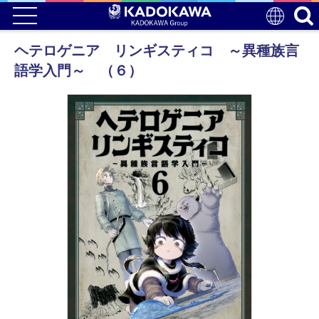
ヘテロゲニア リンギスティコ ～異種族言
語学入門～ （６）