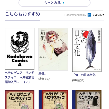
もっとみる
こちらもおすすめ
Recommended by
ヘテロゲニア リンギ
最低。
「旬」の日本文化
スティコ ～異種族言
紗倉まな
神崎宣武
語学入門～ （７）