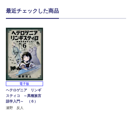
最近チェックした商品
電子版
ヘテロゲニア リンギ
スティコ ～異種族言
語学入門～ （６）
瀬野 反人