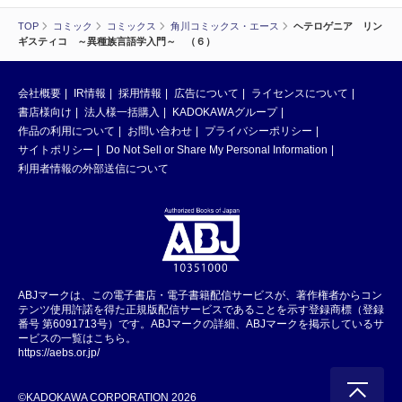
TOP
コミック
コミックス
角川コミックス・エース
ヘテロゲニア リン
ギスティコ ～異種族言語学入門～ （６）
会社概要
IR情報
採用情報
広告について
ライセンスについて
書店様向け
法人様一括購入
KADOKAWAグループ
作品の利用について
お問い合わせ
プライバシーポリシー
サイトポリシー
Do Not Sell or Share My Personal Information
利用者情報の外部送信について
ABJマークは、この電子書店・電子書籍配信サービスが、著作権者からコン
テンツ使用許諾を得た正規版配信サービスであることを示す登録商標（登録
番号 第6091713号）です。ABJマークの詳細、ABJマークを掲示しているサ
ービスの一覧はこちら。
https://aebs.or.jp/
©KADOKAWA CORPORATION 2026