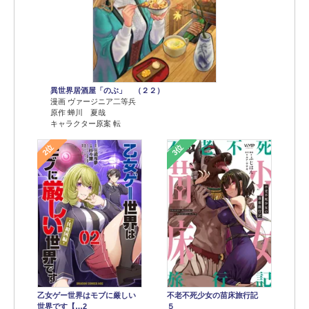
異世界居酒屋「のぶ」 （２２）
漫画 ヴァージニア二等兵
原作 蝉川 夏哉
キャラクター原案 転
2位
3位
乙女ゲー世界はモブに厳しい
不老不死少女の苗床旅行記
世界です【…2
５