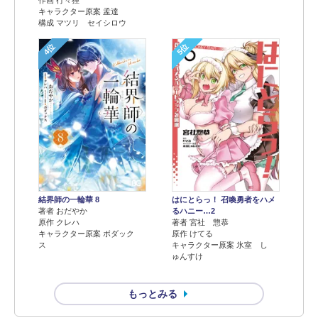
キャラクター原案 孟達
構成 マツリ セイシロウ
4位
5位
結界師の一輪華 8
はにとらっ！ 召喚勇者をハメ
著者 おだやか
るハニー…2
原作 クレハ
著者 宮社 惣恭
キャラクター原案 ボダック
原作 けてる
ス
キャラクター原案 氷室 し
ゅんすけ
もっとみる