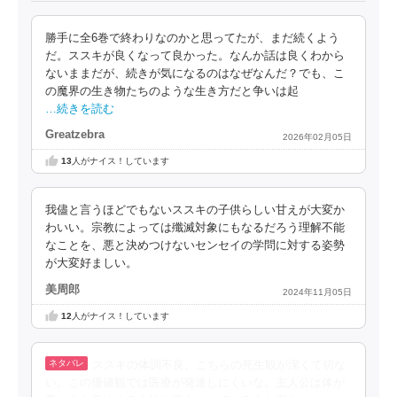
勝手に全6巻で終わりなのかと思ってたが、まだ続くよう
だ。ススキが良くなって良かった。なんか話は良くわから
ないままだが、続きが気になるのはなぜなんだ？でも、こ
の魔界の生き物たちのような生き方だと争いは起
…続きを読む
Greatzebra
2026年02月05日
13
人がナイス！しています
我儘と言うほどでもないススキの子供らしい甘えが大変か
わいい。宗教によっては殲滅対象にもなるだろう理解不能
なことを、悪と決めつけないセンセイの学問に対する姿勢
が大変好ましい。
美周郎
2024年11月05日
12
人がナイス！しています
ススキの体調不良。こちらの死生観が潔くて切な
い。この価値観では医療が発達しにくいな。主人公は体が