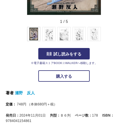
1
/
5
試し読みをする
※電子書籍ストアBOOK☆WALKERへ移動します。
購入する
著者
瀬野 反人
定価：
748
円
（本体
680
円＋税）
発売日：
2024年11月01日
判型：
Ｂ６判
ページ数：
178
ISBN：
9784041154861