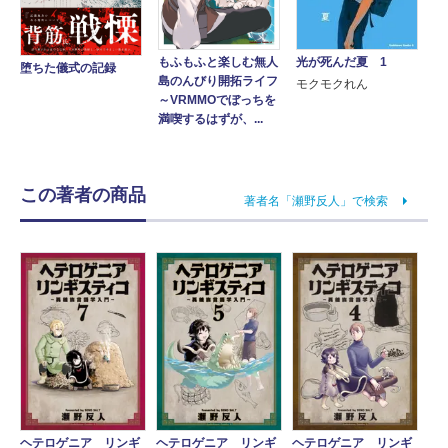
もふもふと楽しむ無人
光が死んだ夏 1
堕ちた儀式の記録
島のんびり開拓ライフ
モクモクれん
～VRMMOでぼっちを
満喫するはずが、...
この著者の商品
著者名「瀬野反人」で検索
ヘテロゲニア リンギ
ヘテロゲニア リンギ
ヘテロゲニア リンギ