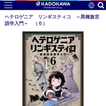
ヘテロゲニア リンギスティコ ～異種族言
語学入門～ （６）