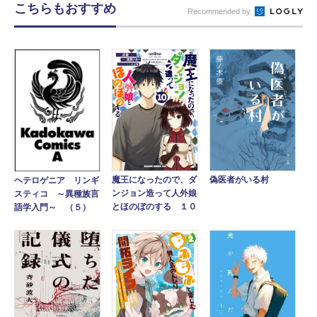
こちらもおすすめ
Recommended by
偽医者がいる村
魔王になったので、ダ
ヘテロゲニア リンギ
ンジョン造って人外娘
スティコ ～異種族言
とほのぼのする １０
語学入門～ （５）