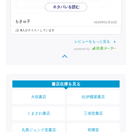
悪い人を良くする方法を沢山しっている人を探すことに。
やっぱり探究心ある個体もいるっぽい。モーと、そしてリ
…続きを読む
もきゅ子
2026年01月10日
8
人がナイス！しています
レビューをもっと見る
powered by
書店在庫を見る
大垣書店
紀伊國屋書店
くまざわ書店
三省堂書店
丸善ジュンク堂書店
有隣堂