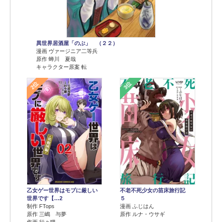
異世界居酒屋「のぶ」 （２２）
漫画 ヴァージニア二等兵
原作 蝉川 夏哉
キャラクター原案 転
2位
3位
乙女ゲー世界はモブに厳しい
不老不死少女の苗床旅行記
世界です【…2
５
制作 FTops
漫画 ふじはん
原作 三嶋 与夢
原作 ルナ・ウサギ
作画 行々狸