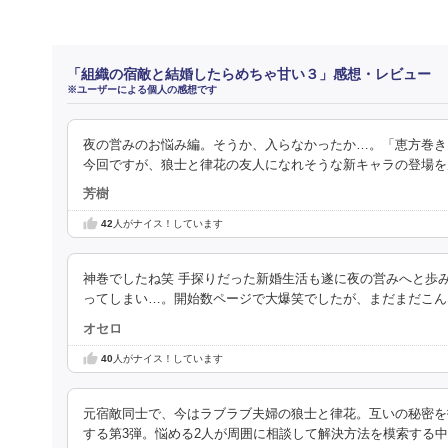
「組織の宿敵と結婚したらめちゃ甘い３」感想・レビュー
※ユーザーによる個人の感想です
夜の営みのお悩み編。そうか、入らなかったか…。「恵方巻き
今回ですが、狼士と律花の友人になれそうな新キャラの登場を
芳樹
42
人がナイス！しています
神巻でしたね笑 手探りだった新婚生活も遂に夜の営みへと歩
ってしまい…。開始数ページで大爆笑でしたが、まだまだこん
オセロ
40
人がナイス！しています
元宿敵同士で、今はラブラブ夫婦の狼士と律花。互いの秘密を
する第3弾。悩める2人が周囲に相談して解決方法を模索する