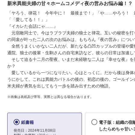
新米異能夫婦の甘々ホームコメディ夜の営みお悩み編！？
「ヤろう、律花！ 今年中に！ 最後まで！」「や……やろう！ 
「「愛してる！！」」
『イカレた会話にゃ……』
元宿敵同士で、今はラブラブ夫婦の狼士と律花。互いの秘密を打
の同衾が叶った二人の次のお悩みは、もちろん『夜の営み』につい
全然うまくいかない二人だが、新たなる凸凹カップルの登場や愛
通院、狼士の後輩・生駒さんの自宅来訪など、彼らの日常は加速し
そして迫る十二月の聖夜、いまだ未経験な二人は『幸せな夜』を
か？
愛しているから一つになりたい。心はとっくに。だから後は身体
うにかして。これは異能力バトルの後の、初恋の後の、ゴールイン
米夫婦が勇気を出してもう一歩を踏み出すための物語。
※画像は表紙及び帯等、実際とは異なる場合があります。
紙書籍
電子版：組織の宿
したらめちゃ甘い
発売日：2024年11月08日