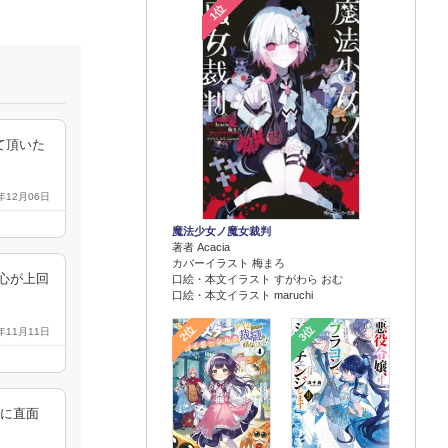
1位
て頂いた
4年12月06日
魔法少女ノ魔女裁判
著者 Acacia
カバーイラスト 梅まろ
心が上回
口絵・本文イラスト すがわら おむ
口絵・本文イラスト maruchi
2位
3位
4年11月11日
題に直面