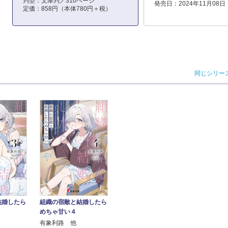
判型：文庫判／310ページ
発売日：2024年11月08日
定価：858円（本体780円＋税）
同じシリー
結婚したら
組織の宿敵と結婚したら
めちゃ甘い４
有象利路 他