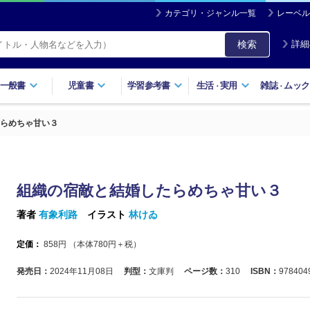
カテゴリ・ジャンル一覧
レーベル
検索
詳細
一般書
児童書
学習参考書
生活
実用
雑誌
ムック
・
・
らめちゃ甘い３
組織の宿敵と結婚したらめちゃ甘い３
著者
有象利路
イラスト
林けゐ
定価：
858
円 （本体
780
円＋税）
発売日：
2024年11月08日
判型：
文庫判
ページ数：
310
ISBN：
978404