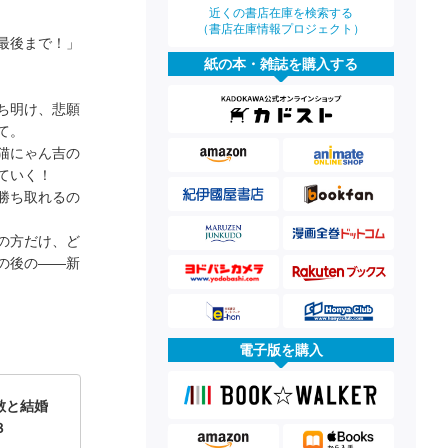
近くの書店在庫を検索する
（書店在庫情報プロジェクト）
最後まで！」
紙の本・雑誌を購入する
ち明け、悲願
て。
猫にゃん吉の
ていく！
勝ち取れるの
の方だけ、ど
の後の――新
電子版を購入
敵と結婚
３