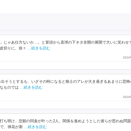
」じゃあ仕方ないか…。と冒頭から直球の下ネタ全開の展開で大いに笑わせ
皮切りに、徐々
…続きを読む
202
み出そうとするも、いざその時になると狼士のアレが大き過ぎるあまりに恐怖
なものでは
…続きを読む
202
打ち明け、悲願の同衾が叶った2人。関係を進めようとした彼らが思わぬ問
中で、律花が新
…続きを読む