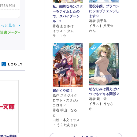
4年11月10日
悪役令嬢、ブラコン
私、蜘蛛なモンスタ
にジョブチェンジし
ーをテイムしたの
ます９
で、スパイダーシ
著者 浜千鳥
ル…2
もっと見る
イラスト 八美☆
著者 あきさけ
わん
イラスト タム
ラ ヨウ
4位
5位
y
幼なじみは誘えばい
超かぐや姫！
つでもデキる関係２
原作 スタジオク
著者 鏡 遊
ロマト・スタジオ
イラスト うなさ
コロリド
か
著者 桐山 なる
と
口絵・本文イラス
ト うらたあさお
隣のα若様