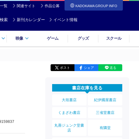
一覧
関連サイト
作品公募
KADOKAWA GROUP INFO
検索
新刊カレンダー
イベント情報
映像
ゲーム
グッズ
スクール
ポスト
シェア
送る
書店在庫を見る
大垣書店
紀伊國屋書店
くまざわ書店
三省堂書店
9159837
丸善ジュンク堂書
有隣堂
店