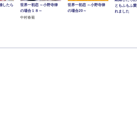
婚したら
世界一初恋 ～小野寺律
世界一初恋 ～小野寺律
ともふもふ愛
の場合20～
の場合１８～
れました
中村春菊