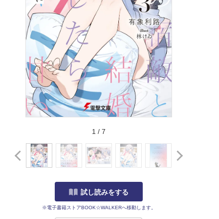
1
/
7
試し読みをする
※電子書籍ストアBOOK☆WALKERへ移動します。