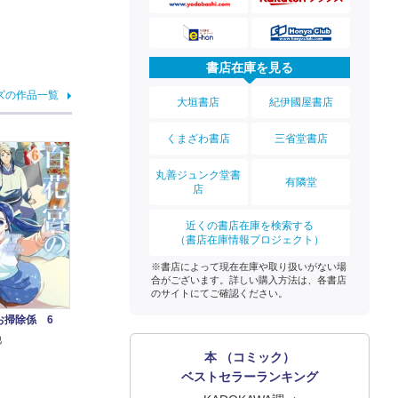
書店在庫を見る
ズの作品一覧
大垣書店
紀伊國屋書店
くまざわ書店
三省堂書店
丸善ジュンク堂書
有隣堂
店
近くの書店在庫を検索する
（書店在庫情報プロジェクト）
※書店によって現在在庫や取り扱いがない場
合がございます。詳しい購入方法は、各書店
のサイトにてご確認ください。
お掃除係 6
他
本 （コミック）
ベストセラーランキング