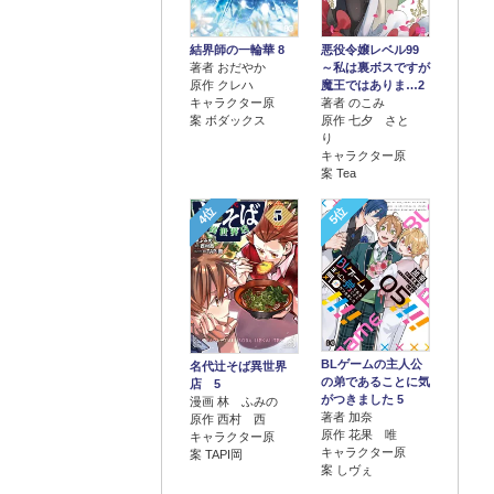
結界師の一輪華 8
悪役令嬢レベル99
著者 おだやか
～私は裏ボスですが
原作 クレハ
魔王ではありま…2
キャラクター原
著者 のこみ
案 ボダックス
原作 七夕 さと
り
キャラクター原
案 Tea
4位
5位
BLゲームの主人公
名代辻そば異世界
の弟であることに気
店 5
がつきました 5
漫画 林 ふみの
著者 加奈
原作 西村 西
原作 花果 唯
キャラクター原
キャラクター原
案 TAPI岡
案 しヴぇ