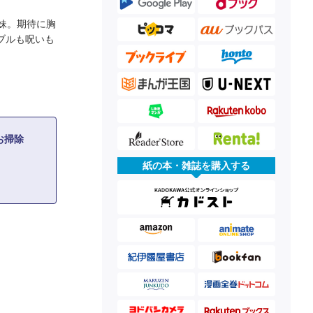
妹。期待に胸
ブルも呪いも
お掃除
紙の本・雑誌を購入する