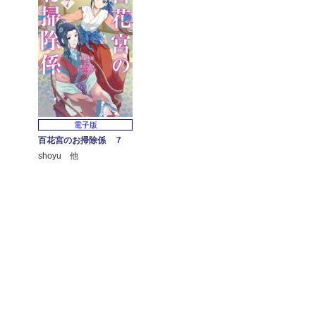
電子版
百花宮のお掃除係 ７
shoyu 他