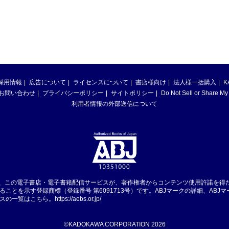
採用情報
広告について
ライセンスについて
書店様向け
法人様一括購入
K
お問い合わせ
プライバシーポリシー
サイトポリシー
Do Not Sell or Share My
利用者情報の外部送信について
は、この電子書店・電子書籍配信サービスが、著作権者からコンテンツ使用許諾を得
ることを示す登録商標（登録番号 第6091713号）です。ABJマークの詳細、ABJ
スの一覧はこちら。
https://aebs.or.jp/
©KADOKAWA CORPORATION 2026