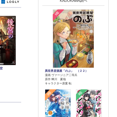
KADOKAWA調べ
y
1位
官
異世界居酒屋「のぶ」 （２２）
漫画 ヴァージニア二等兵
原作 蝉川 夏哉
キャラクター原案 転
2位
3位