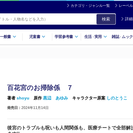
カテゴリ・ジャンル一覧
レーベル
検索
詳細
一般書
児童書
学習参考書
生活
実用
雑誌
ムック
・
・
百花宮のお掃除係 ７
著者
shoyu
原作
黒辺 あゆみ
キャラクター原案
しのとうこ
発売日：
2024年11月14日
後宮のトラブルも呪いも人間関係も、医療チートで全部解