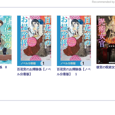
Recommended b
後宮の呪術女
係 8
百花宮のお掃除係【ノベ
百花宮のお掃除係【ノベ
ル分冊版】
ル分冊版】 1