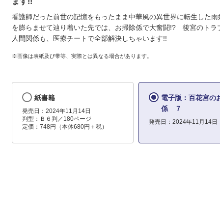
ます!!
看護師だった前世の記憶をもったまま中華風の異世界に転生した雨
を膨らませて辿り着いた先では、お掃除係で大奮闘!? 後宮のトラ
人間関係も、医療チートで全部解決しちゃいます!!
※画像は表紙及び帯等、実際とは異なる場合があります。
紙書籍
電子版：百花宮の
係 ７
発売日：2024年11月14日
判型：Ｂ６判／180ページ
発売日：2024年11月14日
定価：748円（本体680円＋税）