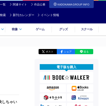
一覧
関連サイト
作品公募
KADOKAWA GROUP INFO
検索
新刊カレンダー
イベント情報
映像
ゲーム
グッズ
スクール
ポスト
シェア
送る
電子版を購入
決しちゃい