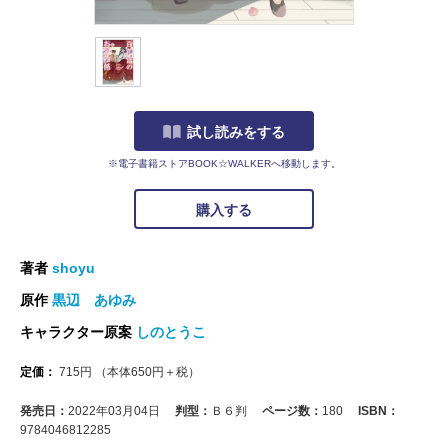
試し読みをする
※電子書籍ストアBOOK☆WALKERへ移動します。
購入する
著者
shoyu
原作
黒辺 あゆみ
キャラクター原案
しのとうこ
定価：
715
円
（本体
650
円＋税）
発売日：
2022年03月04日
判型：
Ｂ６判
ページ数：
180
ISBN：
9784046812285