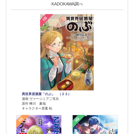
KADOKAWA調べ
1位
異世界居酒屋「のぶ」 （２２）
漫画 ヴァージニア二等兵
原作 蝉川 夏哉
キャラクター原案 転
2位
3位