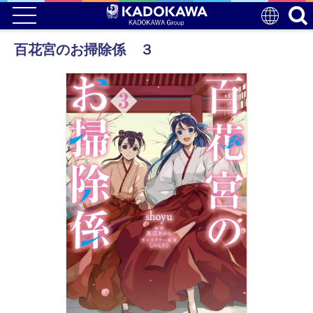
百花宮のお掃除係 ３