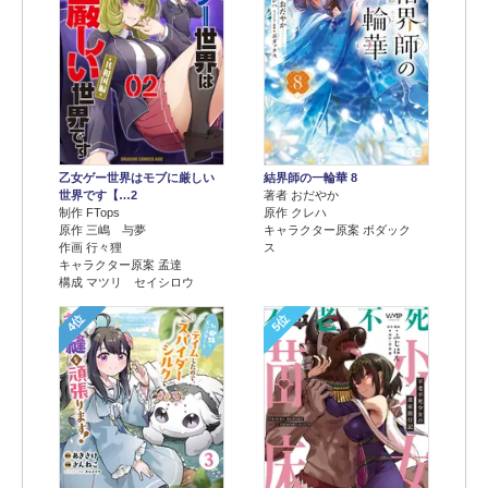
乙女ゲー世界はモブに厳しい
結界師の一輪華 8
世界です【…2
著者 おだやか
制作 FTops
原作 クレハ
原作 三嶋 与夢
キャラクター原案 ボダック
作画 行々狸
ス
キャラクター原案 孟達
構成 マツリ セイシロウ
4位
5位