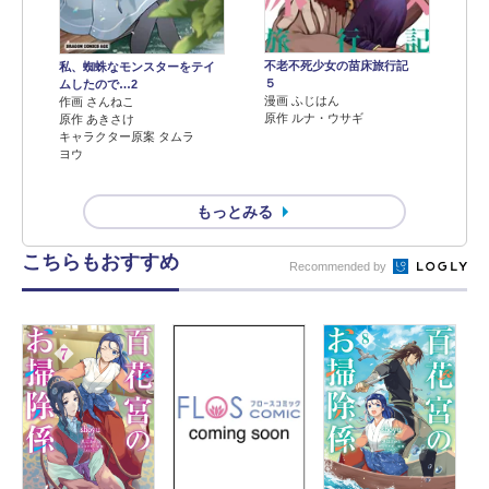
不老不死少女の苗床旅行記
私、蜘蛛なモンスターをテイ
５
ムしたので…2
漫画 ふじはん
作画 さんねこ
原作 ルナ・ウサギ
原作 あきさけ
キャラクター原案 タムラ
ヨウ
もっとみる
こちらもおすすめ
Recommended by