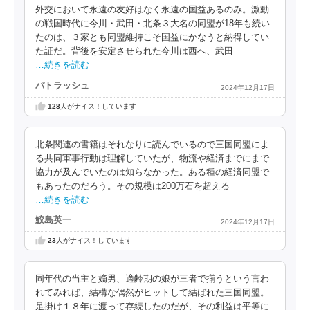
外交において永遠の友好はなく永遠の国益あるのみ。激動
の戦国時代に今川・武田・北条３大名の同盟が18年も続い
たのは、３家とも同盟維持こそ国益にかなうと納得してい
た証だ。背後を安定させられた今川は西へ、武田
…続きを読む
パトラッシュ
2024年12月17日
128
人がナイス！しています
北条関連の書籍はそれなりに読んでいるので三国同盟によ
る共同軍事行動は理解していたが、物流や経済までにまで
協力が及んでいたのは知らなかった。ある種の経済同盟で
もあったのだろう。その規模は200万石を超える
…続きを読む
鮫島英一
2024年12月17日
23
人がナイス！しています
同年代の当主と嫡男、適齢期の娘が三者で揃うという言わ
れてみれば、結構な偶然がヒットして結ばれた三国同盟。
足掛け１８年に渡って存続したのだが、その利益は平等に