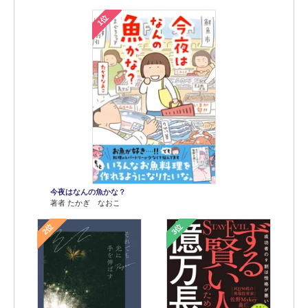
1位
今夜はなんの魚かな？
著者 たかぎ なおこ
2位
3位