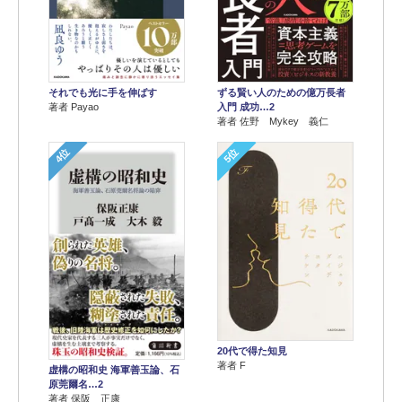
それでも光に手を伸ばす
ずる賢い人のための億万長者
著者 Payao
入門 成功…2
著者 佐野 Mykey 義仁
4位
5位
20代で得た知見
著者 F
虚構の昭和史 海軍善玉論、石
原莞爾名…2
著者 保阪 正康