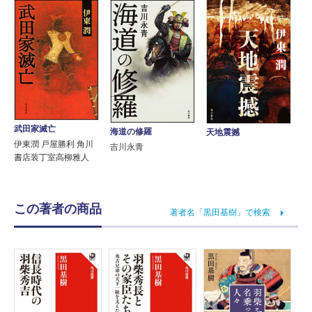
武田家滅亡
海道の修羅
天地震撼
伊東潤 戸屋勝利 角川
吉川永青
書店装丁室高柳雅人
この著者の商品
著者名「黒田基樹」で検索