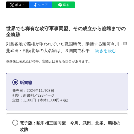
ポスト
シェア
送る
世界でも稀有な攻守軍事同盟、その成立から崩壊までの
全軌跡
列島各地で覇権が争われていた戦国時代。隣接する駿河今川・甲
斐武田・相模北条の大名家は、３国間で和平
…続きを読む
※画像は表紙及び帯等、実際とは異なる場合があります。
紙書籍
発売日：2024年11月08日
判型：新書判／328ページ
定価：1,100円（本体1,000円＋税）
電子版：駿甲相三国同盟 今川、武田、北条、覇権の
攻防