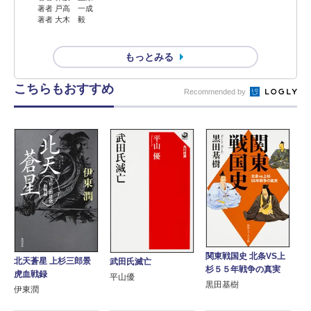
著者 戸高 一成
著者 大木 毅
もっとみる
こちらもおすすめ
Recommended by
関東戦国史 北条VS上
北天蒼星 上杉三郎景
武田氏滅亡
杉５５年戦争の真実
虎血戦録
平山優
黒田基樹
伊東潤