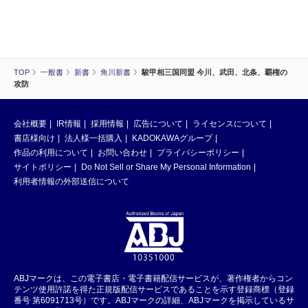
TOP
一般書
新書
角川新書
駿甲相三国同盟 今川、武田、北条、覇権の
攻防
会社概要
IR情報
採用情報
広告について
ライセンスについて
書店様向け
法人様一括購入
KADOKAWAグループ
作品の利用について
お問い合わせ
プライバシーポリシー
サイトポリシー
Do Not Sell or Share My Personal Information
利用者情報の外部送信について
ABJマークは、この電子書店・電子書籍配信サービスが、著作権者からコン
テンツ使用許諾を得た正規版配信サービスであることを示す登録商標（登録
番号 第6091713号）です。ABJマークの詳細、ABJマークを掲示しているサ