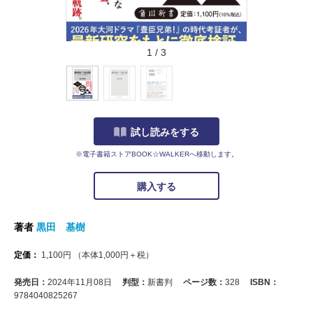
1
/
3
試し読みをする
※電子書籍ストアBOOK☆WALKERへ移動します。
購入する
著者
黒田 基樹
定価：
1,100
円
（本体
1,000
円＋税）
発売日：
2024年11月08日
判型：
新書判
ページ数：
328
ISBN：
9784040825267