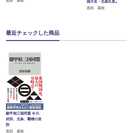
黒田 基樹
国大名・北条氏直』
黒田 基樹
最近チェックした商品
駿甲相三国同盟 今川、
武田、北条、覇権の攻
防
黒田 基樹