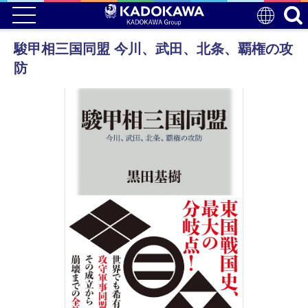
駿甲相三国同盟 今川、武田、北条、覇権の攻
防