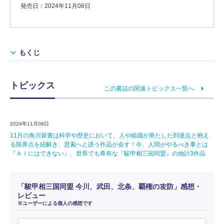
発売日：2024年11月08日
もくじ
トピックス
この書誌の関連トピックス一覧へ
2024年11月08日
11月の角川新書は科学や歴史において、人や組織が果たした到達点と抱え
る限界点を紐解き、思索へと誘う作品が会す！今、人間がやるべき事とは
『ＡＩにはできない』、世界でも希有な『駿甲相三国同盟』の他計3作品
「駿甲相三国同盟 今川、武田、北条、覇権の攻防」感想・
レビュー
※ユーザーによる個人の感想です