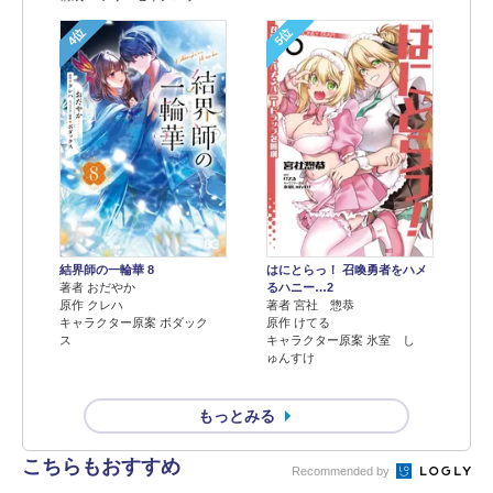
4位
5位
結界師の一輪華 8
はにとらっ！ 召喚勇者をハメ
著者 おだやか
るハニー…2
原作 クレハ
著者 宮社 惣恭
キャラクター原案 ボダック
原作 けてる
ス
キャラクター原案 氷室 し
ゅんすけ
もっとみる
こちらもおすすめ
Recommended by