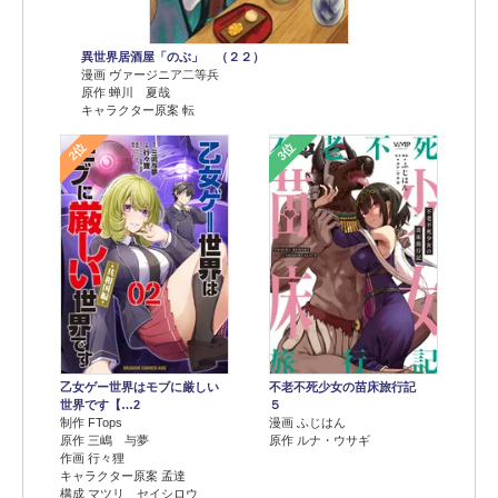
異世界居酒屋「のぶ」 （２２）
漫画 ヴァージニア二等兵
原作 蝉川 夏哉
キャラクター原案 転
2位
3位
乙女ゲー世界はモブに厳しい
不老不死少女の苗床旅行記
世界です【…2
５
制作 FTops
漫画 ふじはん
原作 三嶋 与夢
原作 ルナ・ウサギ
作画 行々狸
キャラクター原案 孟達
構成 マツリ セイシロウ