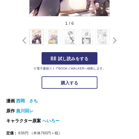
1
/
6
試し読みをする
※電子書籍ストアBOOK☆WALKERへ移動します。
購入する
漫画
西岡 さち
原作
急川回レ
キャラクター原案
へいろー
定価：
836
円
（本体
760
円＋税）