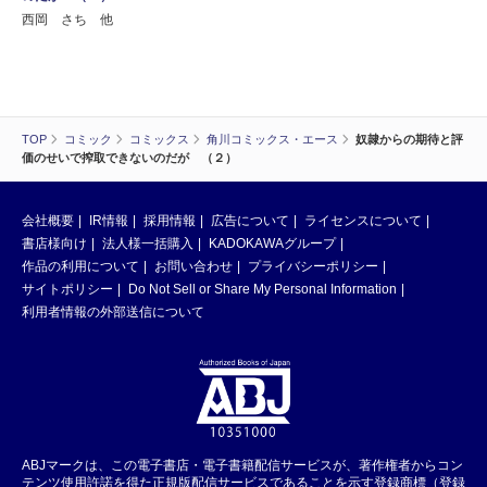
西岡 さち 他
TOP
コミック
コミックス
角川コミックス・エース
奴隷からの期待と評
価のせいで搾取できないのだが （２）
会社概要
IR情報
採用情報
広告について
ライセンスについて
書店様向け
法人様一括購入
KADOKAWAグループ
作品の利用について
お問い合わせ
プライバシーポリシー
サイトポリシー
Do Not Sell or Share My Personal Information
利用者情報の外部送信について
ABJマークは、この電子書店・電子書籍配信サービスが、著作権者からコン
テンツ使用許諾を得た正規版配信サービスであることを示す登録商標（登録