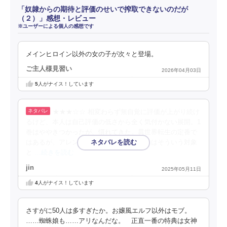
「奴隷からの期待と評価のせいで搾取できないのだが
（２）」感想・レビュー
※ユーザーによる個人の感想です
メインヒロイン以外の女の子が次々と登場。
ご主人様見習い
2026年04月03日
5
人がナイス！しています
★★★☆☆ 相変わらず無自覚に評価が上がり続け
るけど、本人は自己評価の低さから全く気付かない展開。1
巻はややきつかったが、慣れてきた。異世界転生の定番で
はあるが、アレンの知識は凄い。アラクネはそういう対象
と
…続きを読む
jin
2025年05月11日
4
人がナイス！しています
さすがに50人は多すぎたか。お嬢風エルフ以外はモブ。
……蜘蛛娘も……アリなんだな。 正直一番の特典は女神