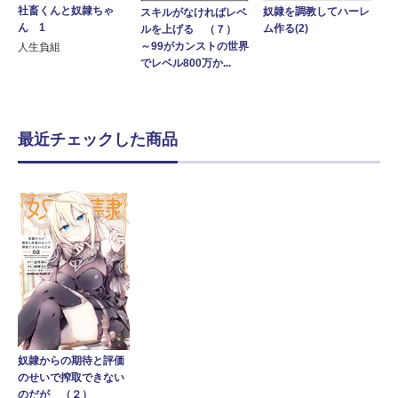
社畜くんと奴隷ちゃ
奴隷を調教してハーレ
スキルがなければレベ
ん 1
ム作る(2)
ルを上げる （７）
～99がカンストの世界
人生負組
でレベル800万か...
最近チェックした商品
奴隷からの期待と評価
のせいで搾取できない
のだが （２）