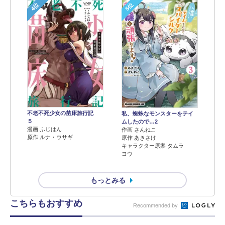
4位
5位
不老不死少女の苗床旅行記
私、蜘蛛なモンスターをテイ
５
ムしたので…2
漫画 ふじはん
作画 さんねこ
原作 ルナ・ウサギ
原作 あきさけ
キャラクター原案 タムラ
ヨウ
もっとみる
こちらもおすすめ
Recommended by