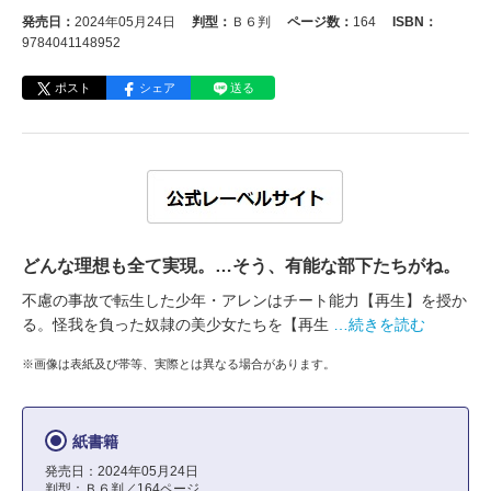
発売日：
2024年05月24日
判型：
Ｂ６判
ページ数：
164
ISBN：
9784041148952
ポスト
シェア
送る
どんな理想も全て実現。…そう、有能な部下たちがね。
不慮の事故で転生した少年・アレンはチート能力【再生】を授か
る。怪我を負った奴隷の美少女たちを【再生
…続きを読む
※画像は表紙及び帯等、実際とは異なる場合があります。
紙書籍
発売日：2024年05月24日
判型：Ｂ６判／164ページ