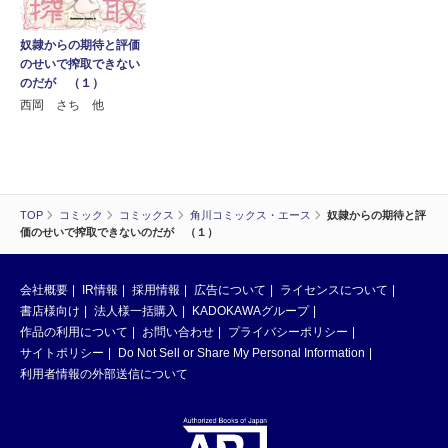
奴隷からの期待と評価
のせいで搾取できない
のだが （１）
西岡 さち 他
TOP
コミック
コミックス
角川コミックス・エース
奴隷からの期待と評
価のせいで搾取できないのだが （１）
会社概要
IR情報
採用情報
広告について
ライセンスについて
書店様向け
法人様一括購入
KADOKAWAグループ
作品の利用について
お問い合わせ
プライバシーポリシー
サイトポリシー
Do Not Sell or Share My Personal Information
利用者情報の外部送信について