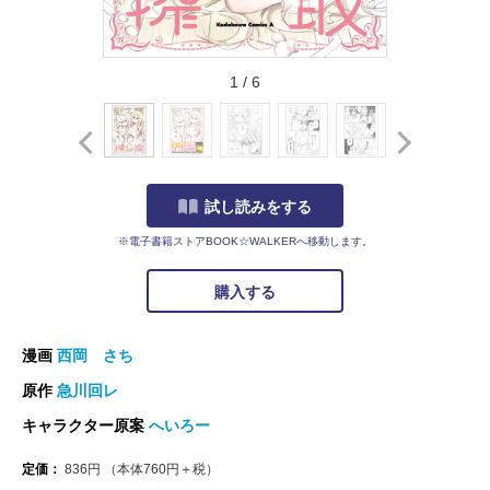
1
/
6
試し読みをする
※電子書籍ストアBOOK☆WALKERへ移動します。
購入する
漫画
西岡 さち
原作
急川回レ
キャラクター原案
へいろー
定価：
836
円
（本体
760
円＋税）