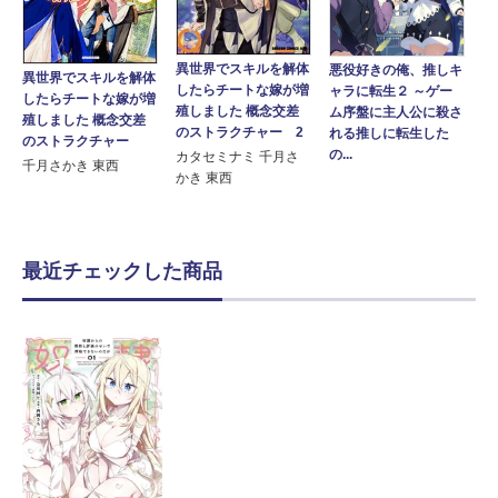
異世界でスキルを解体
悪役好きの俺、推しキ
異世界でスキルを解体
したらチートな嫁が増
ャラに転生２ ～ゲー
したらチートな嫁が増
殖しました 概念交差
ム序盤に主人公に殺さ
殖しました 概念交差
のストラクチャー 2
れる推しに転生した
のストラクチャー
の...
カタセミナミ 千月さ
千月さかき 東西
かき 東西
最近チェックした商品