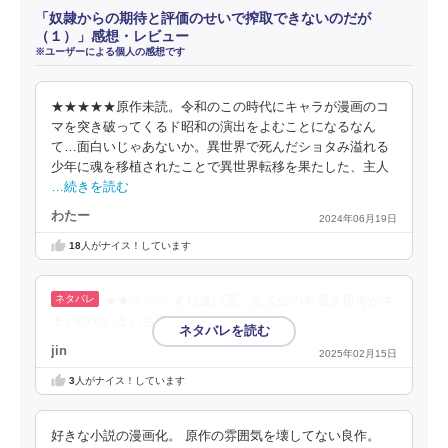
「奴隷からの期待と評価のせいで搾取できないのだが
（１）」感想・レビュー
※ユーザーによる個人の感想です
★★★★★原作未読。令和のこの時代にキャラが漫画のコ
マを突き破ってくるド昭和の演出をよむことになるなん
て…面白いじゃあないか。異世界で死んだショタみ溢れる
少年に魂を移植されたことで異世界転移を果たした、主人
…続きを読む
わたー
2024年06月19日
18
人がナイス！しています
★★☆☆☆ すれ違い系。主人公の卑屈さ思考がキ
モいのでいまいち楽しめなかった。
jin
2025年02月15日
3
人がナイス！しています
好きな小説の漫画化。 原作の雰囲気を壊してない良作。