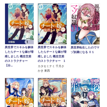
異世界でスキルを解体
異世界でスキルを解体
異世界転生したのでマ
したらチートな嫁が増
したらチートな嫁が増
ゾ奴隷になる ０１
殖しました 概念交差
殖しました 概念交差
のストラクチャー
のストラクチャー 1
【分...
カタセミナミ 千月さ
かき 東西