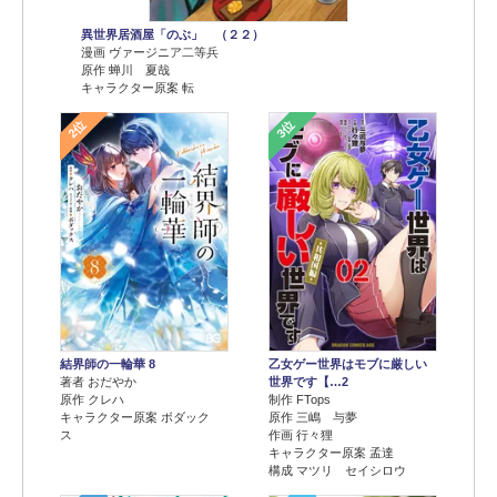
異世界居酒屋「のぶ」 （２２）
漫画 ヴァージニア二等兵
原作 蝉川 夏哉
キャラクター原案 転
2位
3位
結界師の一輪華 8
乙女ゲー世界はモブに厳しい
著者 おだやか
世界です【…2
原作 クレハ
制作 FTops
キャラクター原案 ボダック
原作 三嶋 与夢
ス
作画 行々狸
キャラクター原案 孟達
構成 マツリ セイシロウ