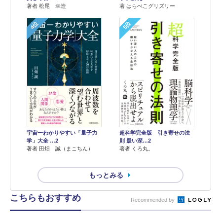
著 はらぺこグリズリー
著者 松尾 幸造
4位
5位
宇宙一わかりやすい「量子力
超科学完全版 引き寄せの法
学」大全 …2
則 疑い深…2
著者 田畑 誠（まこちん）
著者 くろ丸。
もっとみる
こちらもおすすめ
Recommended by