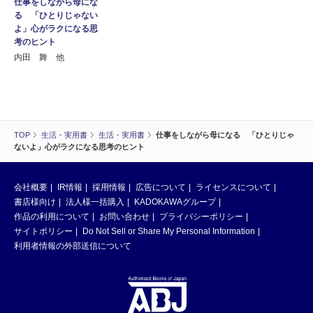
仕事をしながら母にな
る 「ひとりじゃない
よ」心がラクになる思
考のヒント
内田 舞 他
TOP
生活・実用書
生活・実用書
仕事をしながら母になる 「ひとりじゃ
ないよ」心がラクになる思考のヒント
会社概要
IR情報
採用情報
広告について
ライセンスについて
書店様向け
法人様一括購入
KADOKAWAグループ
作品の利用について
お問い合わせ
プライバシーポリシー
サイトポリシー
Do Not Sell or Share My Personal Information
利用者情報の外部送信について