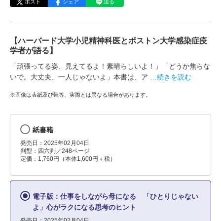
ポスト
シェア
送る
【ハーバード大学小児精神科医とボストン大学感染症疫
学者が語る】
「頑張ってる姿、見えてるよ！素晴らしいよ！」「どうか焦らな
いで。大丈夫、一人じゃないよ」本書は、ア
…続きを読む
※画像は表紙及び帯等、実際とは異なる場合があります。
紙書籍
発売日：2025年02月04日
判型：四六判／248ページ
定価：1,760円（本体1,600円＋税）
電子版：仕事をしながら母になる 「ひとりじゃない
よ」心がラクになる思考のヒント
発売日：2025年02月04日