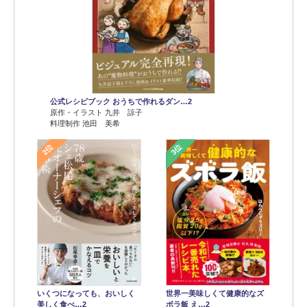
公式レシピブック おうちで作れるダン…2
原作・イラスト 九井 諒子
料理制作 池田 美希
2位
3位
世界一美味しくて健康的なズ
いくつになっても、おいしく
ボラ飯 え…2
美しく食べ…2