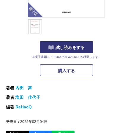
電子版
試し読みをする
※電子書籍ストアBOOK☆WALKERへ移動します。
購入する
著者
内田 舞
著者
塩田 佳代子
編著
ReHacQ
発売日：
2025年02月04日