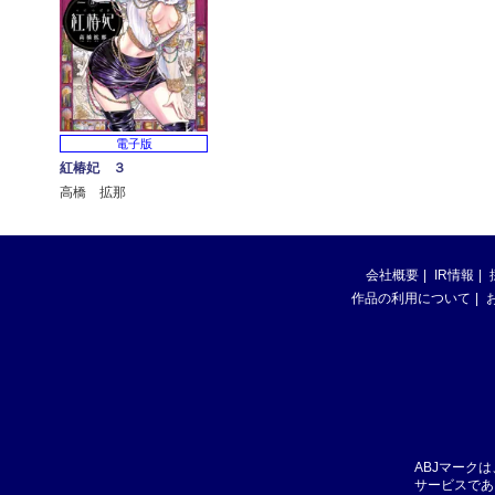
電子版
紅椿妃 ３
高橋 拡那
会社概要
IR情報
作品の利用について
ABJマーク
サービスであ