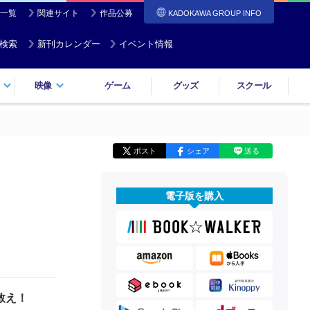
一覧
関連サイト
作品公募
KADOKAWA GROUP INFO
検索
新刊カレンダー
イベント情報
映像
ゲーム
グッズ
スクール
ポスト
シェア
送る
電子版を購入
救え！