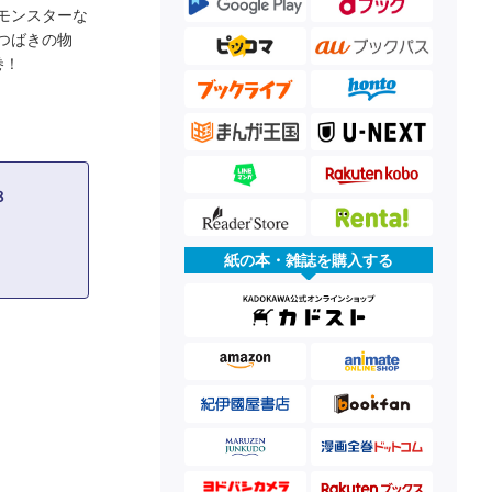
モンスターな
つばきの物
巻！
３
紙の本・雑誌を購入する