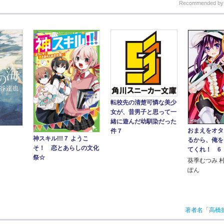
Recommended b
転校先の清楚可憐な美少
女が、昔男子と思って一
緒に遊んだ幼馴染だった
おまえをオタ
件７
神スキル!!!７ ようこ
るから、俺を
そ！ 恋とあらしの文化
てくれ！ 6
祭☆
葵季むつみ 
ぽん
著者名「高橋