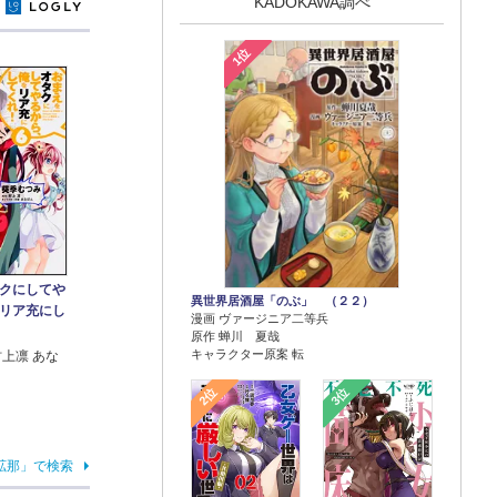
KADOKAWA調べ
y
1位
クにしてや
異世界居酒屋「のぶ」 （２２）
リア充にし
漫画 ヴァージニア二等兵
原作 蝉川 夏哉
キャラクター原案 転
村上凛 あな
2位
3位
拡那」で検索