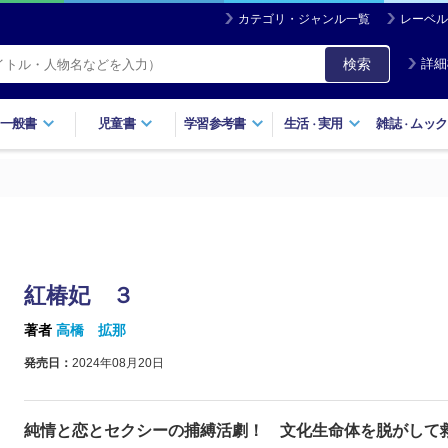
カテゴリ・ジャンル一覧
レーベル
検索
詳細
一般書
児童書
学習参考書
生活
実用
雑誌
ムック
・
・
紅椿妃 ３
著者
高橋 拡那
発売日：
2024年08月20日
純情と恋とセクシーの捕縛活劇！ 文化生命体を脱がして