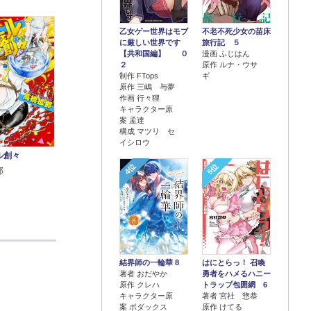
乙女ゲー世界はモブ
不老不死少女の苗床
に厳しい世界です
旅行記 ５
【共和国編】 ０
漫画 ふじはん
２
原作 ルナ・ウサ
制作 FTops
ギ
原作 三嶋 与夢
作画 行々狸
キャラクター原
案 孟達
構成 マツリ セ
イシロウ
ル創々
4位
5位
那
結界師の一輪華 8
はにとらっ！ 召喚
著者 おだやか
勇者をハメるハニー
原作 クレハ
トラップ包囲網 6
キャラクター原
著者 宮社 惣恭
案 ボダックス
原作 けてる