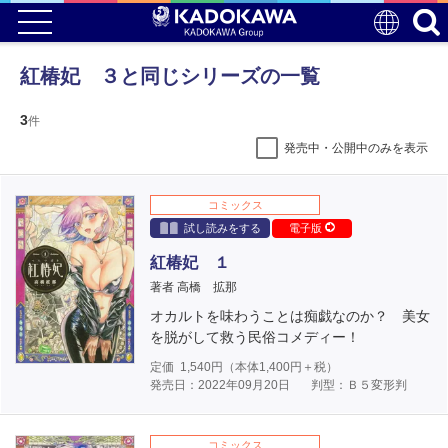
紅椿妃 ３と同じシリーズの一覧
3
件
発売中・公開中のみを表示
コミックス
試し読みをする
電子版
紅椿妃 １
著者 高橋 拡那
オカルトを味わうことは痴戯なのか？ 美女
を脱がして救う民俗コメディー！
定価
1,540
円（本体
1,400
円＋税）
発売日：2022年09月20日
判型：Ｂ５変形判
コミックス