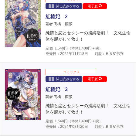
試し読みをする
電子版
紅椿妃 2
著者 高橋 拡那
純情と恋とセクシーの捕縛活劇！ 文化生命
体を脱がして救え！
定価
1,540
円（本体
1,400
円＋税）
発売日：2022年11月18日
判型：Ｂ５変形判
コミックス
試し読みをする
電子版
紅椿妃 3
著者 高橋 拡那
純情と恋とセクシーの捕縛活劇！ 文化生命
体を脱がして救え！
定価
1,540
円（本体
1,400
円＋税）
発売日：2024年08月20日
判型：Ｂ５変形判