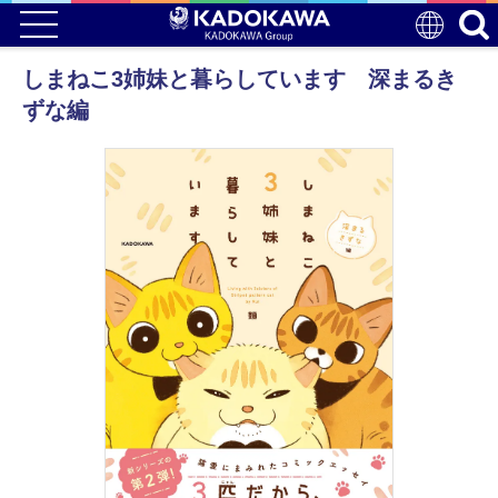
しまねこ3姉妹と暮らしています 深まるき
ずな編