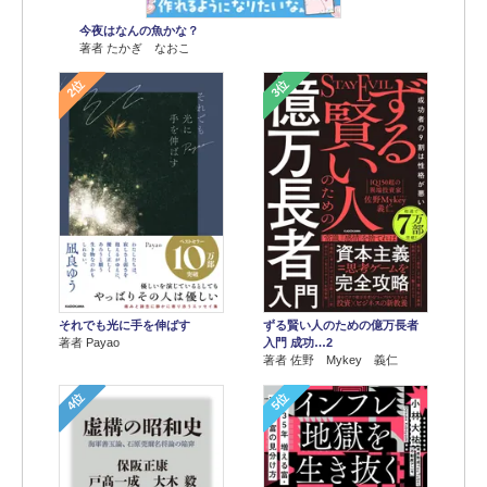
今夜はなんの魚かな？
著者 たかぎ なおこ
2位
3位
それでも光に手を伸ばす
ずる賢い人のための億万長者
著者 Payao
入門 成功…2
著者 佐野 Mykey 義仁
4位
5位