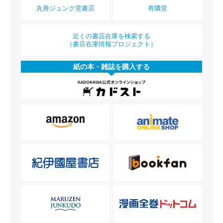
丸善ジュンク堂書店
有隣堂
近くの書店在庫を検索する
（書店在庫情報プロジェクト）
紙の本・雑誌を購入する