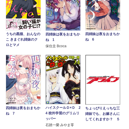
うちの黒猫、おんなの
四姉妹は夜をおまちか
四姉妹は夜をおまちか
こ きまぐれ姉妹のク
ね 6
ね 1
ロとマメ
保住圭 Bcoca
ハイスクールＤ×Ｄ 2
四姉妹は夜をおまちか
ちょっぴりえっちな三
4 校外学習のグリムリ
ね 7
姉妹でも、お嫁さんに
ッパー
してくれますか？ ５
石踏一榮 みやま零