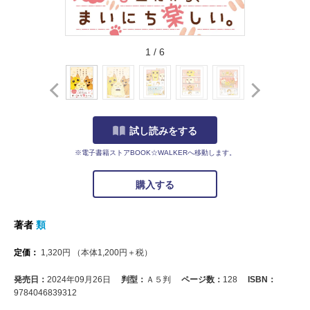
1
/
6
試し読みをする
※電子書籍ストアBOOK☆WALKERへ移動します。
購入する
著者
類
定価：
1,320
円
（本体
1,200
円＋税）
発売日：
2024年09月26日
判型：
Ａ５判
ページ数：
128
ISBN：
9784046839312