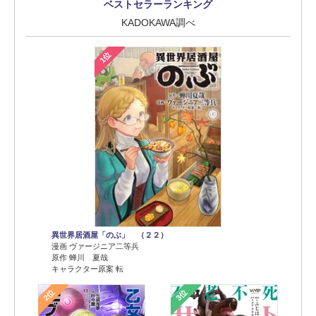
ベストセラーランキング
KADOKAWA調べ
1位
異世界居酒屋「のぶ」 （２２）
漫画 ヴァージニア二等兵
原作 蝉川 夏哉
キャラクター原案 転
2位
3位