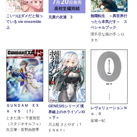
無職転生 ～異世界行
こいつはダメだと知っ
兄貴の友達 3
ったら本気だす～ ス
ている vie ensemble
ペシャルブック
上
理不尽な孫の手 シロ
タカ
ＧＵＮＤＡＭ ＥＸ
GENESISシリーズ 境
レヴォリューションＮ
Ａ ＶＳ （７）
界線上のホライゾンXI
ｏ．０
＜下＞
ときた洸一 千葉智宏
金城一紀
（スタジオオルフェ）
川上稔 さとやす（Ｔ
矢立肇・富野由悠季
ＥＮＫＹ）