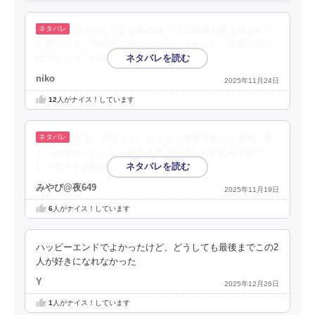
清水がもう少し晶の祖父母に敬語を使えるといい
と思うけど、大団円で終わったのはよかった。大地と裕也
はスピンオフが出そう。
niko
2025年11月24日
12
人がナイス！しています
電子。祖母とも、ロカとも無事和解して着地。良
かった良かった。龍と翔太の過去の話もぜひ読んでみた
い〜ラストの龍は美しすぎるね。
みやび@夜649
2025年11月19日
6
人がナイス！しています
ハッピーエンドでよかったけど、どうしても最後までこの2
人が好きになれなかった
Y
2025年12月26日
1
人がナイス！しています