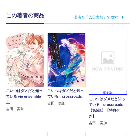
この著者の商品
著者名「吉田実加」で検索
こいつはダメだと知っ
こいつはダメだと知っ
電子版
ている vie ensemble
ている crossroads
こいつはダメだと知っ
上
吉田 実加
ている crossroads
吉田 実加
【第5話】【特典付
き】
吉田 実加