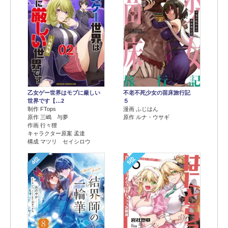
乙女ゲー世界はモブに厳しい
不老不死少女の苗床旅行記
世界です【…2
５
制作 FTops
漫画 ふじはん
原作 三嶋 与夢
原作 ルナ・ウサギ
作画 行々狸
キャラクター原案 孟達
構成 マツリ セイシロウ
4位
5位