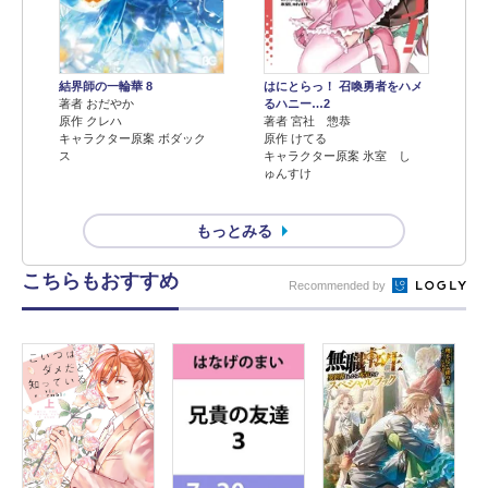
結界師の一輪華 8
はにとらっ！ 召喚勇者をハメ
著者 おだやか
るハニー…2
原作 クレハ
著者 宮社 惣恭
キャラクター原案 ボダック
原作 けてる
ス
キャラクター原案 氷室 し
ゅんすけ
もっとみる
こちらもおすすめ
Recommended by