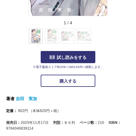
1
/
4
試し読みをする
※電子書籍ストアBOOK☆WALKERへ移動します。
購入する
著者
吉田 実加
定価：
902
円
（本体
820
円＋税）
発売日：
2025年11月17日
判型：
Ｂ６判
ページ数：
210
ISBN：
9784046839114