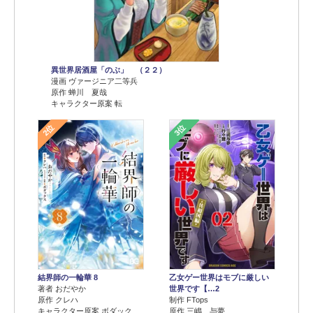
異世界居酒屋「のぶ」 （２２）
漫画 ヴァージニア二等兵
原作 蝉川 夏哉
キャラクター原案 転
2位
3位
結界師の一輪華 8
乙女ゲー世界はモブに厳しい
著者 おだやか
世界です【…2
原作 クレハ
制作 FTops
キャラクター原案 ボダック
原作 三嶋 与夢