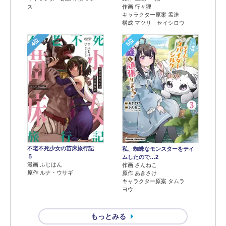
ス
作画 行々狸
キャラクター原案 孟達
構成 マツリ セイシロウ
4位
5位
不老不死少女の苗床旅行記
私、蜘蛛なモンスターをテイ
５
ムしたので…2
漫画 ふじはん
作画 さんねこ
原作 ルナ・ウサギ
原作 あきさけ
キャラクター原案 タムラ
ヨウ
もっとみる