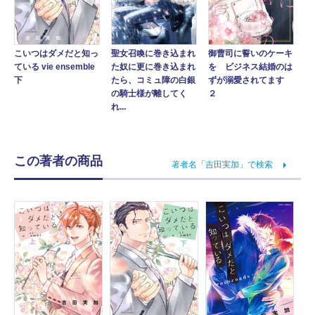
聖女召喚に巻き込まれ
こいつはダメだと知っ
御曹司に誓いのケーキ
た奴に更に巻き込まれ
ている vie ensemble
を ビジネス結婚のは
たら、コミュ障の白銀
下
ずが溺愛されてます
の騎士様が離してく
２
れ...
この著者の商品
著者名「吉田実加」で検索