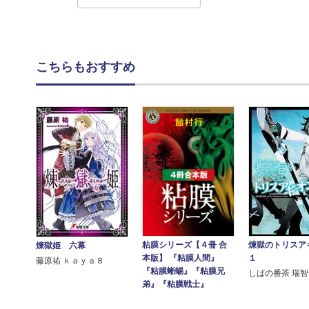
こちらもおすすめ
煉獄のトリス
粘膜シリーズ【４冊 合
煉獄姫 六幕
１
本版】 『粘膜人間』
藤原祐 ｋａｙａ８
『粘膜蜥蜴』『粘膜兄
しばの番茶 瑞
弟』『粘膜戦士』