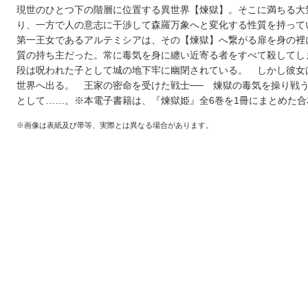
現世のひとつ下の階層に位置する異世界【煉獄】。そこに満ちる大
り、一方で人の意志に干渉して森羅万象へと変化する性質を持って
第一王女であるアルテミシアは、その【煉獄】へ繋がる扉を身の裡
質の持ち主だった。常に毒気を身に纏い近寄る者をすべて殺してし
段は呪われた子として城の地下牢に幽閉されている。 しかし彼女
世界へ出る。 王家の密命を受けた戦士── 煉獄の毒気を操り戦
として……。※本電子書籍は、『煉獄姫』全6巻を1冊にまとめた合
※画像は表紙及び帯等、実際とは異なる場合があります。