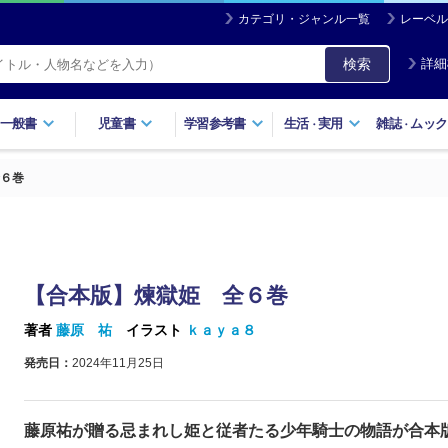
カテゴリ・ジャンル一覧
レーベル
検索
詳細
一般書
児童書
学習参考書
生活
実用
雑誌
ムック
・
・
６巻
【合本版】煉獄姫 全６巻
著者
藤原 祐
イラスト
ｋａｙａ８
発売日：
2024年11月25日
藤原祐が贈る忌まれし姫と従者たる少年騎士の物語が合本