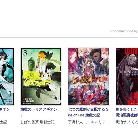
Recommended b
アギオン
七つの魔剣が支配する Si
腕を失くした
煉獄のトリスアギオン
de of Fire 煉獄の記
明治悪魔祓師
3
智士記
宇野朴人 ミユキルリア
明治サブ く
しばの番茶 瑞智士記