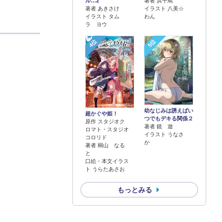
著者 浜千鳥
ル…2
イラスト 八美☆
著者 あきさけ
わん
イラスト タム
ラ ヨウ
4位
5位
幼なじみは誘えばい
超かぐや姫！
つでもデキる関係２
原作 スタジオク
著者 鏡 遊
ロマト・スタジオ
イラスト うなさ
コロリド
か
著者 桐山 なる
と
口絵・本文イラス
ト うらたあさお
もっとみる