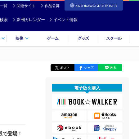
一覧
関連サイト
作品公募
KADOKAWA GROUP INFO
検索
新刊カレンダー
イベント情報
映像
ゲーム
グッズ
スクール
ポスト
シェア
送る
電子版を購入
版で登場！