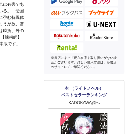
気は有害であ
いる。 瑩国
に孕む特異体
まうが故、普
は時折、外の
う【煉術師】
本版です。
※書店によって現在在庫や取り扱いがない場
合がございます。詳しい購入方法は、各書店
のサイトにてご確認ください。
本 （ライトノベル）
ベストセラーランキング
KADOKAWA調べ
1位