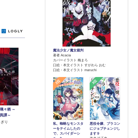
y
魔法少女ノ魔女裁判
著者 Acacia
カバーイラスト 梅まろ
口絵・本文イラスト すがわら おむ
口絵・本文イラスト maruchi
2位
3位
璃々栖 ～
異譚～
ろぎり
悪役令嬢、ブラコン
私、蜘蛛なモンスタ
にジョブチェンジし
ーをテイムしたの
ます９
で、スパイダーシ