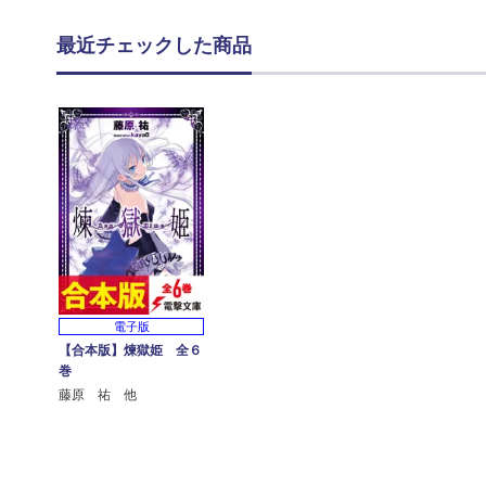
最近チェックした商品
電子版
【合本版】煉獄姫 全６
巻
藤原 祐 他