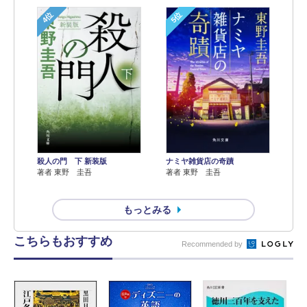
4位
5位
殺人の門 下 新装版
ナミヤ雑貨店の奇蹟
著者 東野 圭吾
著者 東野 圭吾
もっとみる
こちらもおすすめ
Recommended by