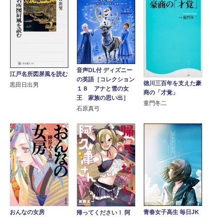
音声DL付 ディズニー
江戸名所図屏風を読む
の英語［コレクション
徳川三百年を支えた豪
黒田日出男
１８ アナと雪の女
商の「才覚」
王 家族の思い出］
童門冬二
石原真弓
青春女子高生 毎日JK
おんなの女房
帰ってください！ 阿