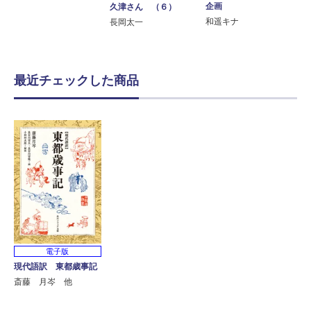
企画
久津さん （６）
和遥キナ
長岡太一
最近チェックした商品
電子版
現代語訳 東都歳事記
斎藤 月岑 他