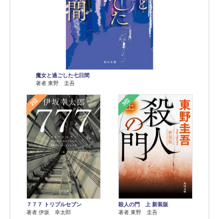
魔女と過ごした七日間
著者 東野 圭吾
2位
3位
７７７ トリプルセブン
殺人の門 上 新装版
著者 伊坂 幸太郎
著者 東野 圭吾