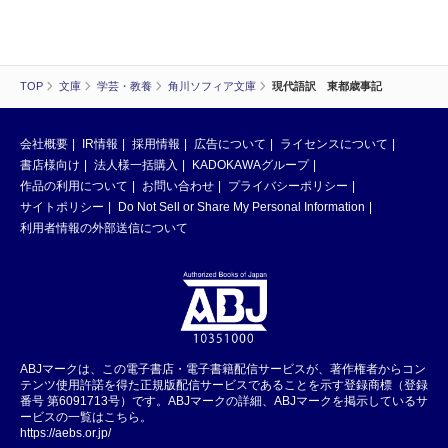
TOP
文庫
学芸・教養
角川ソフィア文庫
現代語訳 東都歳事記
会社概要
IR情報
採用情報
広告について
ライセンスについて
書店様向け
法人様一括購入
KADOKAWAグループ
作品の利用について
お問い合わせ
プライバシーポリシー
サイトポリシー
Do Not Sell or Share My Personal Information
利用者情報の外部送信について
ABJマークは、この電子書店・電子書籍配信サービスが、著作権者からコン
テンツ使用許諾を得た正規版配信サービスであることを示す登録商標（登録
番号 第6091713号）です。ABJマークの詳細、ABJマークを掲示しているサ
ービスの一覧はこちら。
https://aebs.or.jp/