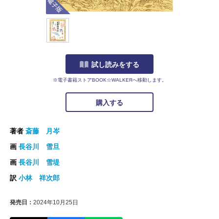
試し読みをする
※電子書籍ストアBOOK☆WALKERへ移動します。
購入する
著者
斎藤 月岑
画
長谷川 雪旦
画
長谷川 雪堤
訳
小林 祥次郎
発売日：
2024年10月25日