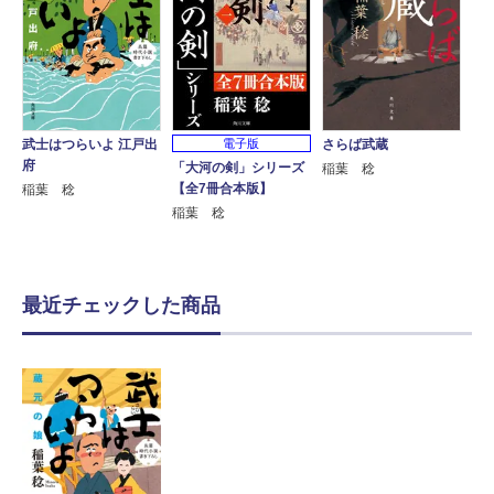
武士はつらいよ 江戸出
電子版
さらば武蔵
府
「大河の剣」シリーズ
稲葉 稔
【全7冊合本版】
稲葉 稔
稲葉 稔
最近チェックした商品