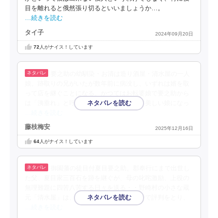
目を離れると俄然張り切るといいましょうか…。
…続きを読む
タイ子
2024年09月20日
72
人がナイス！しています
要之助の幼馴染・お清は造り酒屋・清水屋の一人
娘。跡取りの兄がいたが数年前に病没し、いずれは婿を取
って店を継ぐことになる。かつてはお転婆娘で要之助から
は「洟垂れ」と呼ばれていたが、成長して美しい娘になっ
…続きを読む
藤枝梅安
2025年12月16日
64
人がナイス！しています
御園藩の徒目付夏目要之助。郡奉行にまで出世し
た父、夏目家三百石を跡を継ぐが、母の叱咤激励、上役の
無理難題に四苦八苦する日々を送る・・野崎村の小さな蔵
元「清水屋」は、銘酒「星泉」を醸し江戸で評判をとり、
…続きを読む