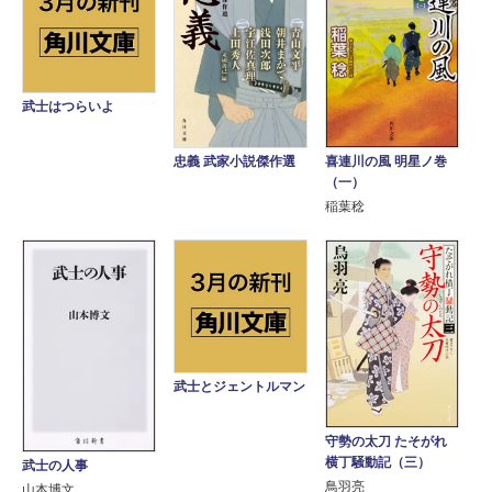
武士はつらいよ
喜連川の風 明星ノ巻
忠義 武家小説傑作選
（一）
稲葉稔
武士とジェントルマン
守勢の太刀 たそがれ
横丁騒動記（三）
武士の人事
鳥羽亮
山本博文