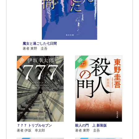
魔女と過ごした七日間
著者 東野 圭吾
2位
3位
７７７ トリプルセブン
殺人の門 上 新装版
著者 伊坂 幸太郎
著者 東野 圭吾