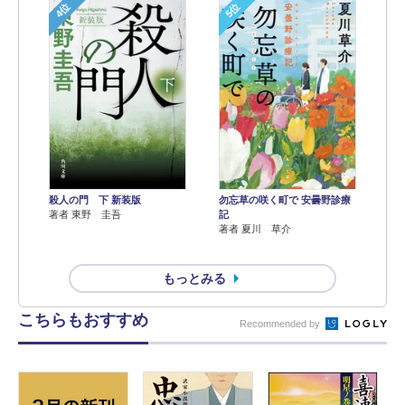
4位
5位
殺人の門 下 新装版
勿忘草の咲く町で 安曇野診療
著者 東野 圭吾
記
著者 夏川 草介
もっとみる
こちらもおすすめ
Recommended by