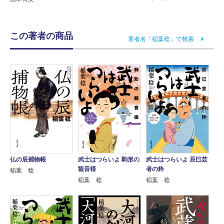
この著者の商品
著者名「稲葉稔」で検索
仏の辰捕物帳
武士はつらいよ 駒形の
武士はつらいよ 辰巳芸
観音様
者の粋
稲葉 稔
稲葉 稔
稲葉 稔