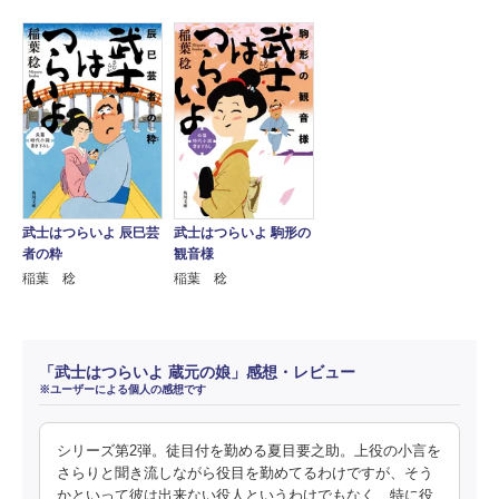
武士はつらいよ 辰巳芸
武士はつらいよ 駒形の
者の粋
観音様
稲葉 稔
稲葉 稔
「武士はつらいよ 蔵元の娘」感想・レビュー
※ユーザーによる個人の感想です
シリーズ第2弾。徒目付を勤める夏目要之助。上役の小言を
さらりと聞き流しながら役目を勤めてるわけですが、そう
かといって彼は出来ない役人というわけでもなく、特に役