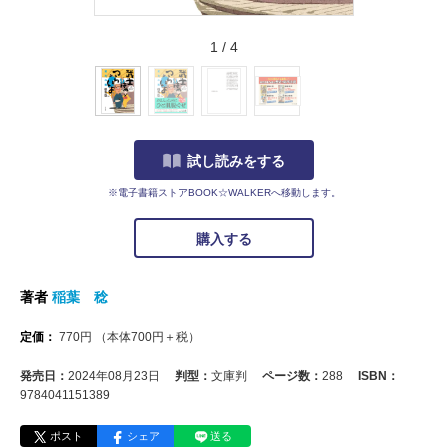
1
/
4
試し読みをする
※電子書籍ストアBOOK☆WALKERへ移動します。
購入する
著者
稲葉 稔
定価：
770
円
（本体
700
円＋税）
発売日：
2024年08月23日
判型：
文庫判
ページ数：
288
ISBN：
9784041151389
ポスト
シェア
送る