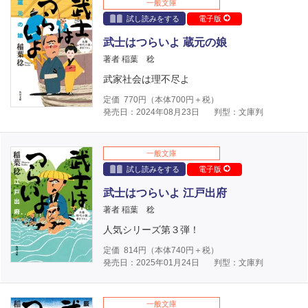
一般文庫
試し読みをする
電子版
武士はつらいよ 蔵元の娘
著者 稲葉 稔
武家社会は理不尽よ
定価
770
円（本体
700
円＋税）
発売日：2024年08月23日
判型：文庫判
一般文庫
試し読みをする
電子版
武士はつらいよ 江戸出府
著者 稲葉 稔
人気シリーズ第３弾！
定価
814
円（本体
740
円＋税）
発売日：2025年01月24日
判型：文庫判
一般文庫