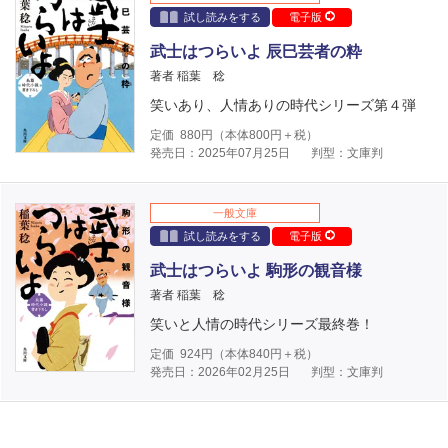
試し読みをする
電子版
武士はつらいよ 辰巳芸者の粋
著者 稲葉 稔
笑いあり、人情ありの時代シリーズ第４弾
定価
880
円（本体
800
円＋税）
発売日：2025年07月25日
判型：文庫判
一般文庫
試し読みをする
電子版
武士はつらいよ 駒形の観音様
著者 稲葉 稔
笑いと人情の時代シリーズ最終巻！
定価
924
円（本体
840
円＋税）
発売日：2026年02月25日
判型：文庫判