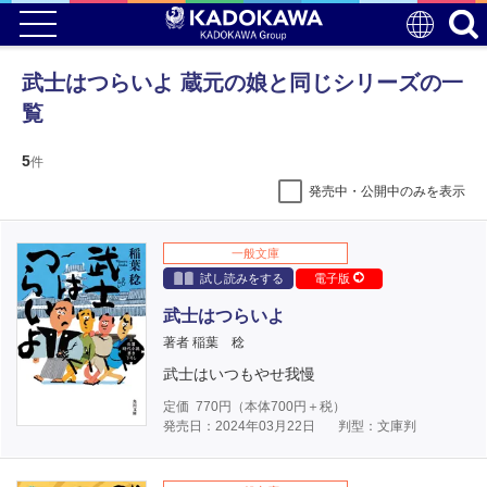
武士はつらいよ 蔵元の娘と同じシリーズの一
覧
5
件
発売中・公開中のみを表示
一般文庫
試し読みをする
電子版
武士はつらいよ
著者 稲葉 稔
武士はいつもやせ我慢
定価
770
円（本体
700
円＋税）
発売日：2024年03月22日
判型：文庫判