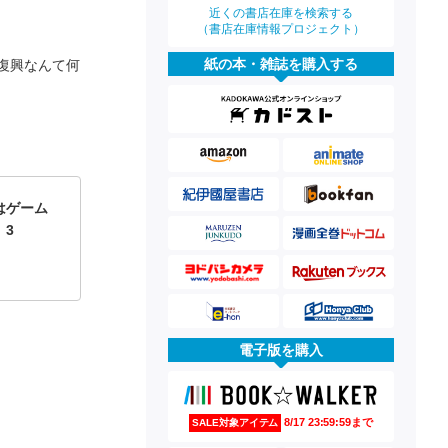
近くの書店在庫を検索する
（書店在庫情報プロジェクト）
紙の本・雑誌を購入する
復興なんて何
はゲーム
 3
電子版を購入
8/17 23:59:59まで
SALE対象アイテム