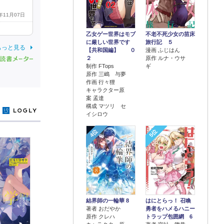
4年11月07日
乙女ゲー世界はモブ
不老不死少女の苗床
に厳しい世界です
旅行記 ５
もっと見る
【共和国編】 ０
漫画 ふじはん
２
原作 ルナ・ウサ
制作 FTops
ギ
原作 三嶋 与夢
作画 行々狸
キャラクター原
案 孟達
構成 マツリ セ
y
イシロウ
4位
5位
結界師の一輪華 8
はにとらっ！ 召喚
著者 おだやか
勇者をハメるハニー
原作 クレハ
トラップ包囲網 6