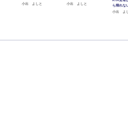
RTA走者
小出 よしと
小出 よしと
ら帰れな
小出 よ