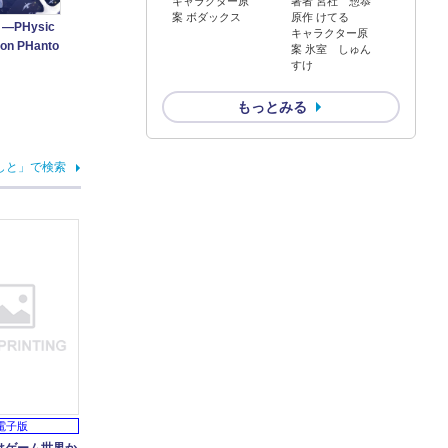
キャラクター原
著者 宮社 惣恭
案 ボダックス
原作 けてる
PHysic
キャラクター原
on PHanto
案 氷室 しゅん
すけ
もっとみる
しと」で検索
電子版