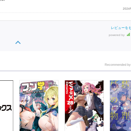
202
レビューを
powered by
Recommended b