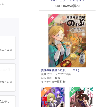
しと
KADOKAWA調べ
1位
4年10月02日
天王バレ
異世界居酒屋「のぶ」 （２２）
漫画 ヴァージニア二等兵
原作 蝉川 夏哉
キャラクター原案 転
6年01月27日
2位
3位
て上手い