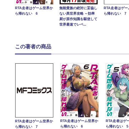
RTA走者はゲーム世界か
無能貴族の絶対に妥協し
RTA走者はゲ
ら帰れない 6
ない異世界攻略 ～効率
ら帰れない 7
厨が原作知識を駆使して
世界最速でレベ...
この著者の商品
RTA走者はゲーム世界か
RTA走者はゲ
RTA走者はゲーム世界か
ら帰れない 6
ら帰れない 5
ら帰れない 7