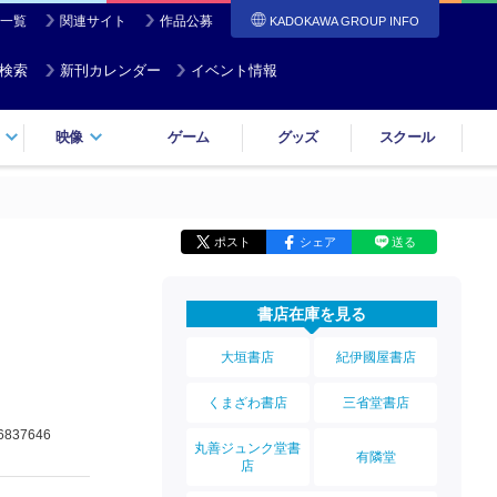
一覧
関連サイト
作品公募
KADOKAWA GROUP INFO
検索
新刊カレンダー
イベント情報
映像
ゲーム
グッズ
スクール
ポスト
シェア
送る
書店在庫を見る
大垣書店
紀伊國屋書店
くまざわ書店
三省堂書店
6837646
丸善ジュンク堂書
有隣堂
店