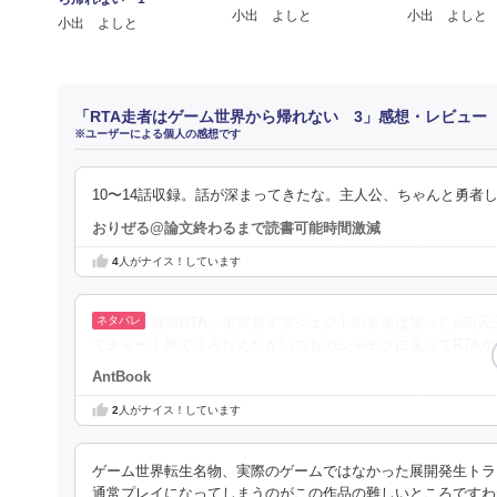
小出 よしと
小出 よしと
小出 よしと
「RTA走者はゲーム世界から帰れない 3」感想・レビュー
※ユーザーによる個人の感想です
10〜14話収録。話が深まってきたな。主人公、ちゃんと勇者
おりぜる@論文終わるまで読書可能時間激減
4
人がナイス！しています
復興RTA。未実装オブジェクトの表示は笑ったw四
でチャート外でうろたえたがいつものシャチクに戻ってRTA
AntBook
2
人がナイス！しています
ゲーム世界転生名物、実際のゲームではなかった展開発生トラ
通常プレイになってしまうのがこの作品の難しいところですわ