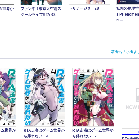
トリアージＸ 28
妖精の物理学 ―
ファン学!! 東京大空洞ス
ーム世界か
s PHenomen
クールライフRTA 02
m―
著者名「小出よ
ーム世界か
RTA走者はゲーム世界か
RTA走者はゲーム世界か
ら帰れない 4
ら帰れない 2