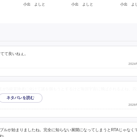
小出 よしと
小出 よしと
小出 よ
してて良いねぇ。
202
天王がS級冒険者に化けて謎を掴もうとするけど毎回宇宙に飛ばされるよね。四
が始まりそう。
202
ブルが始まりましたね。完全に知らない展開になってしまうとRTAじゃなく
ね。