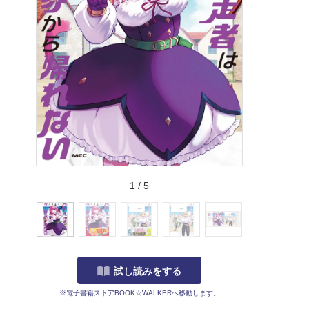
1
/
5
試し読みをする
※電子書籍ストアBOOK☆WALKERへ移動します。