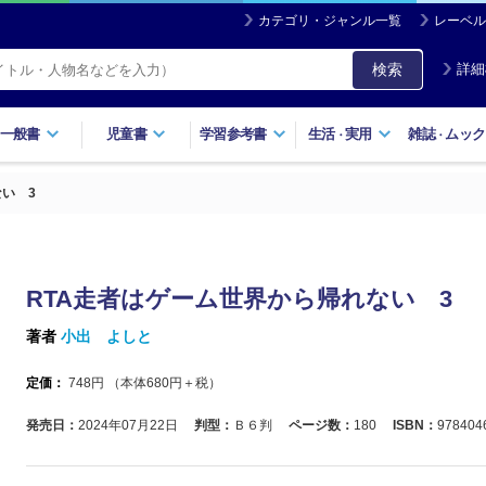
カテゴリ・ジャンル一覧
レーベル
検索
詳細
一般書
児童書
学習参考書
生活
実用
雑誌
ムック
・
・
い 3
RTA走者はゲーム世界から帰れない 3
著者
小出 よしと
定価：
748
円 （本体
680
円＋税）
発売日：
2024年07月22日
判型：
Ｂ６判
ページ数：
180
ISBN：
978404