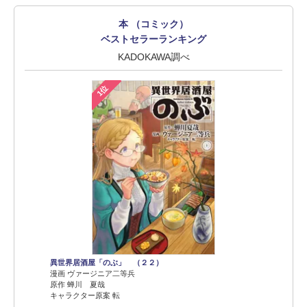
本 （コミック）
ベストセラーランキング
KADOKAWA調べ
1位
異世界居酒屋「のぶ」 （２２）
漫画 ヴァージニア二等兵
原作 蝉川 夏哉
キャラクター原案 転