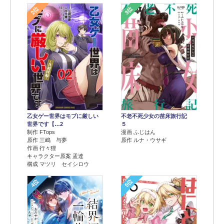
2位
3位
乙女ゲー世界はモブに厳しい
不老不死少女の苗床旅行記
世界です【…2
５
制作 FTops
漫画 ふじはん
原作 三嶋 与夢
原作 ルナ・ウサギ
作画 行々狸
キャラクター原案 孟達
構成 マツリ セイシロウ
4位
5位