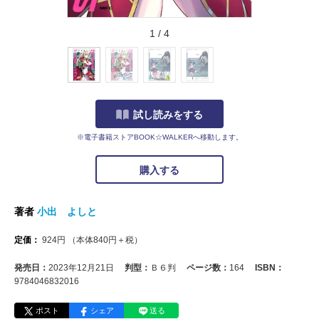
1
/
4
試し読みをする
※電子書籍ストアBOOK☆WALKERへ移動します。
購入する
著者
小出 よしと
定価：
924
円
（本体
840
円＋税）
発売日：
2023年12月21日
判型：
Ｂ６判
ページ数：
164
ISBN：
9784046832016
ポスト
シェア
送る