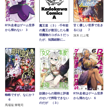
甘く優しい世界で生き
RTA走者はゲーム世界
魔王道 （３） ‐千年前
るには 7
から帰れない 3
の魔王が復活したら最
弱魔物のコボルトだっ
深木 だぶ竜
たが、知識経験に...
奴隷からの期待と評価
RTA走者はゲーム世界
蜘蛛ですが、なにか？
のせいで搾取できない
から帰れない 6
６
のだが （３）
馬場翁 輝竜司