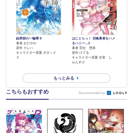
結界師の一輪華 8
はにとらっ！ 召喚勇者をハメ
著者 おだやか
るハニー…2
原作 クレハ
著者 宮社 惣恭
キャラクター原案 ボダック
原作 けてる
ス
キャラクター原案 氷室 し
ゅんすけ
もっとみる
こちらもおすすめ
Recommended by