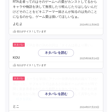
RTA走者ってのはそのゲームへの愛がカンストしてるから
キャラや物語を決して無視したり軽んじたりはしないんだ
けどそのことをビキニアーマー姐さんが知るのは先のこと
になるのかな。ゲーム愛は描いてほしいなぁ。
よむよ
2024年11月06日
2
人がナイス！しています
RTA走者の決め台詞は「タイムは命より重い」
か。
KOU
2025年08月14日
1
人がナイス！しています
キーラを筆頭にアナバー世界内住民の掘り下げが
良かった。サブキャラではあるが白銀チームの剣士が噂で
聞く新参勇者をからかう粗野さを放ちつつも、害された経
験があるから敵に詳しくなった被害者に対して真摯な向き
…続きを読む
とこ
2024年07月23日