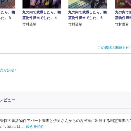
したら、幽
丸の内で就職したら、幽
丸の内で就職したら、幽
丸の内で
した。３
霊物件担当でした。４
霊物件担当でした。５
霊物件担
竹村優希
竹村優希
竹村優希
この書誌の関連トピ
売が決定！
レビュー
産管轄の事故物件アパート調査と伊原さんからの古民家に出没する幽霊調査の
が，2話目は
…続きを読む