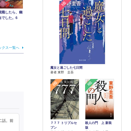
1位
就職したら、幽
当でした。6
ックス一覧へ
魔女と過ごした七日間
著者 東野 圭吾
2位
3位
二話。前
７７７ トリプルセ
殺人の門 上 新装
ブン
版