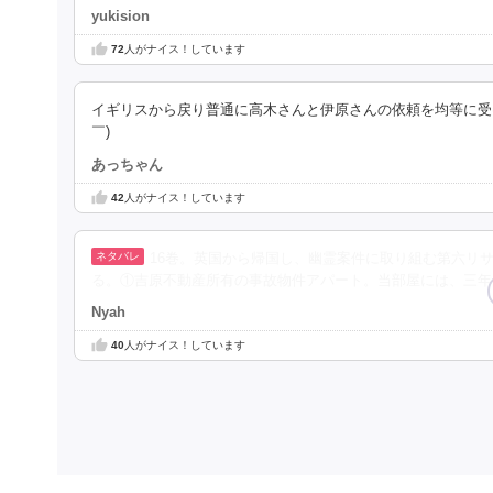
yukision
72
人がナイス！しています
イギリスから戻り普通に高木さんと伊原さんの依頼を均等に受
￣)
あっちゃん
42
人がナイス！しています
16巻。英国から帰国し、幽霊案件に取り組む第六リ
る。①吉原不動産所有の事故物件アパート。当部屋には、三年
Nyah
40
人がナイス！しています