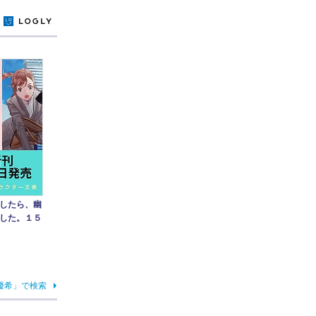
y
したら、幽
した。１５
優希」で検索