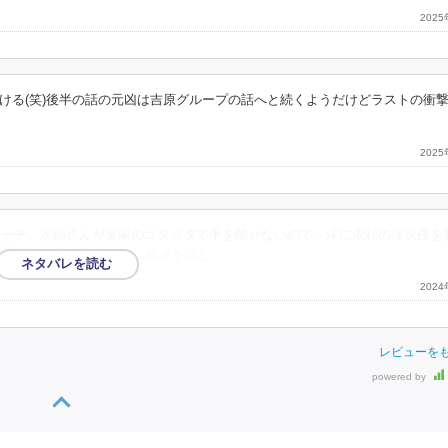
202
ける(笑)後半の話の元凶は吉原グループの話へと続くようだけどラストの衝撃
202
サーチ。次郎さんが実家のゴタゴタで手を離せないので、澪に依頼の採択権を
の瑕疵説明経過以降に
…続きを読む
202
レビューを
powered by