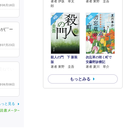
著者 伊坂 幸太
著者 東野 圭吾
5年06月18日
郎
4位
5位
が(￣ー
5年07月23日
殺人の門 下 新装
勿忘草の咲く町で
版
安曇野診療記
著者 東野 圭吾
著者 夏川 草介
委ねてい
もっとみる
4年09月08日
もっと見る