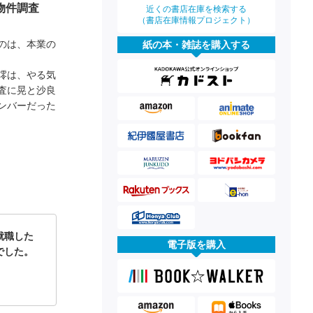
物件調査
近くの書店在庫を検索する
（書店在庫情報プロジェクト）
のは、本業の
紙の本・雑誌を購入する
澪は、やる気
査に晃と沙良
ンバーだった
就職した
電子版を購入
でした。