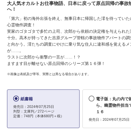
大人気オカルトお仕事物語、日本に戻って原点回帰の事故
へ！
「第六」初の海外出張を終え、無事日本に帰国した澪を待っていた
心霊物件調査！
実家のゴタゴタで多忙の上司、次郎から依頼の決定権を与えられた
十分。高木が持ってきた吉原グループ管轄の事故物件アパートの調
と向かう。澪たちの調査にやけに乗り気な住人に違和感を覚えるメ
が……。
ラストに次郎から衝撃の一言が……！？
ますます目が離せない原点回帰のシリーズ第１６弾！
※画像は表紙及び帯等、実際とは異なる場合があります。
紙書籍
電子版：丸の内で
ら、幽霊物件担当
発売日：2024年07月25日
判型：文庫判／272ページ
１６
定価：748円（本体680円＋税）
発売日：2024年07月25日