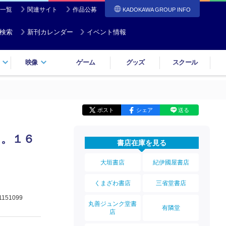
一覧
関連サイト
作品公募
KADOKAWA GROUP INFO
検索
新刊カレンダー
イベント情報
映像
ゲーム
グッズ
スクール
ポスト
シェア
送る
た。１６
書店在庫を見る
大垣書店
紀伊國屋書店
くまざわ書店
三省堂書店
1151099
丸善ジュンク堂書
有隣堂
店