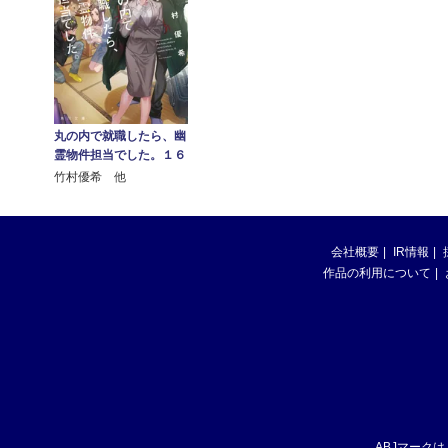
丸の内で就職したら、幽
霊物件担当でした。１６
竹村優希 他
会社概要
IR情報
作品の利用について
ABJマーク