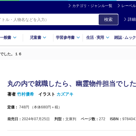
カテゴリ・ジャンル一覧
レーベル
検索
詳細
一般書
児童書
学習参考書
生活
実用
雑誌
ムック
・
・
でした。１６
丸の内で就職したら、幽霊物件担当でし
著者
竹村優希
イラスト
カズアキ
定価：
748
円 （本体
680
円＋税）
発売日：
2024年07月25日
判型：
文庫判
ページ数：
272
ISBN：
978404