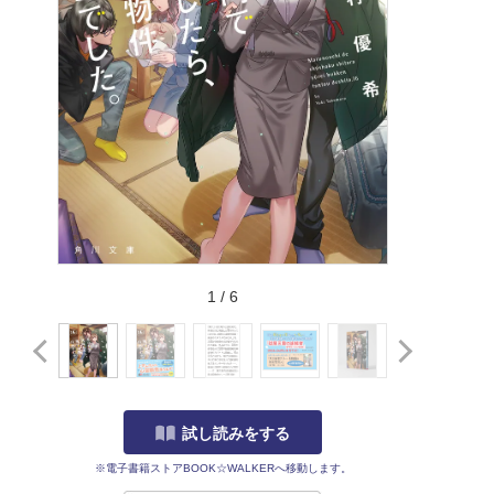
1
/
6
試し読みをする
※電子書籍ストアBOOK☆WALKERへ移動します。