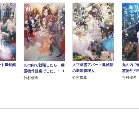
ート鳳銘館
大正幽霊アパート鳳銘館
丸の内で
丸の内で就職したら、幽
２
の新米管理人
霊物件担
霊物件担当でした。１０
竹村優希
竹村優希
竹村優希