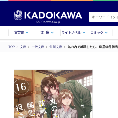
文芸書
文庫
ライトノベル
コミック
TOP
文庫
一般文庫
角川文庫
丸の内で就職したら、幽霊物件担当