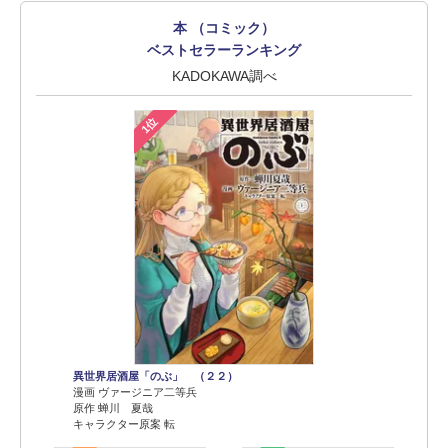
本 （コミック）
ベストセラーランキング
KADOKAWA調べ
1位
異世界居酒屋「のぶ」 （２２）
漫画 ヴァージニア二等兵
原作 蝉川 夏哉
キャラクター原案 転