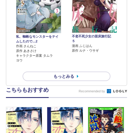
不老不死少女の苗床旅行記
私、蜘蛛なモンスターをテイ
５
ムしたので…2
漫画 ふじはん
作画 さんねこ
原作 ルナ・ウサギ
原作 あきさけ
キャラクター原案 タムラ
ヨウ
もっとみる
こちらもおすすめ
Recommended by