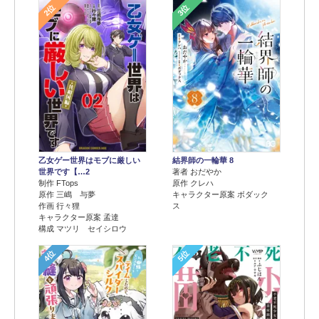
2位
3位
乙女ゲー世界はモブに厳しい
結界師の一輪華 8
世界です【…2
著者 おだやか
制作 FTops
原作 クレハ
原作 三嶋 与夢
キャラクター原案 ボダック
作画 行々狸
ス
キャラクター原案 孟達
構成 マツリ セイシロウ
4位
5位