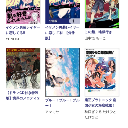
イケメン男装レイヤー
イケメン男装レイヤー
この船、地獄行き
に恋してる!!
に恋してる!!【分冊
版】
山中恒 ちーこ
YUNOKI
【ドラマCD付き特装
版】境界のメロディ２
粛正プラトニック 南
ブルー！ブルー！ブル
国少女の海底戦艦！
ー！
秋口ぎぐる たけひと
アマミヤ
たけひと