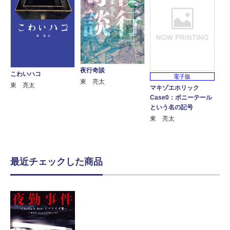
夜行奇談
こわいハコ
電子版
東 亮太
東 亮太
マキゾエホリック
Case0：ポニーテール
という名の記号
東 亮太
最近チェックした商品