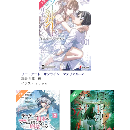
1位
ソードアート・オンライン マテリアル…2
著者 川原 礫
イラスト ａｂｅｃ
2位
3位