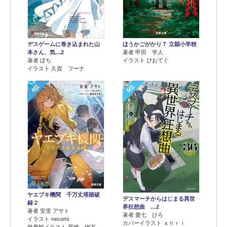
デスゲームに巻き込まれた山
ほうかごがかり７ 立穎小学校
本さん、気…2
著者 甲田 学人
著者 ぽち
イラスト ぴおてぐ
イラスト 久賀 フーナ
4位
5位
ヤエブキ機関 千万丈塔踏破
デスマーチからはじまる異世
録２
界狂想曲 …2
著者 安里 アサト
著者 愛七 ひろ
イラスト necomi
カバーイラスト ｓｈｒｉ