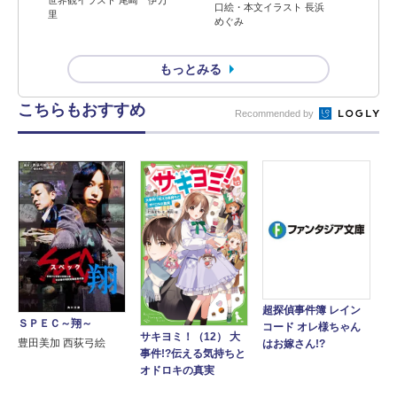
世界観イラスト 尾崎 伊万
口絵・本文イラスト 長浜
里
めぐみ
もっとみる
こちらもおすすめ
Recommended by
超探偵事件簿 レイン
ＳＰＥＣ～翔～
コード オレ様ちゃん
サキヨミ！（12） 大
豊田美加 西荻弓絵
はお嫁さん!?
事件!?伝える気持ちと
オドロキの真実