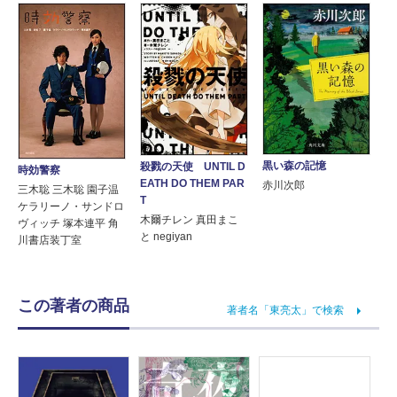
黒い森の記憶
殺戮の天使 UNTIL D
時効警察
EATH DO THEM PAR
赤川次郎
三木聡 三木聡 園子温
T
ケラリーノ・サンドロ
木爾チレン 真田まこ
ヴィッチ 塚本連平 角
と negiyan
川書店装丁室
この著者の商品
著者名「東亮太」で検索