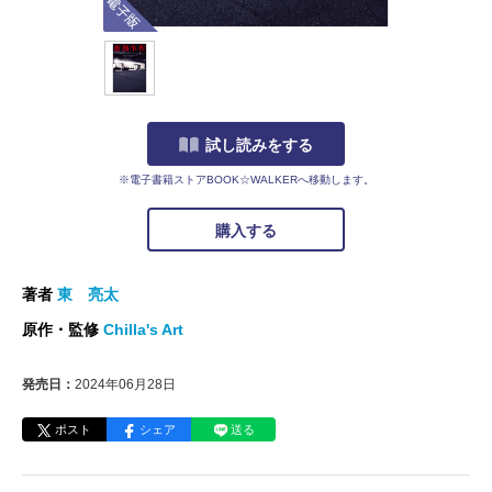
試し読みをする
※電子書籍ストアBOOK☆WALKERへ移動します。
購入する
著者
東 亮太
原作・監修
Chilla's Art
発売日：
2024年06月28日
ポスト
シェア
送る