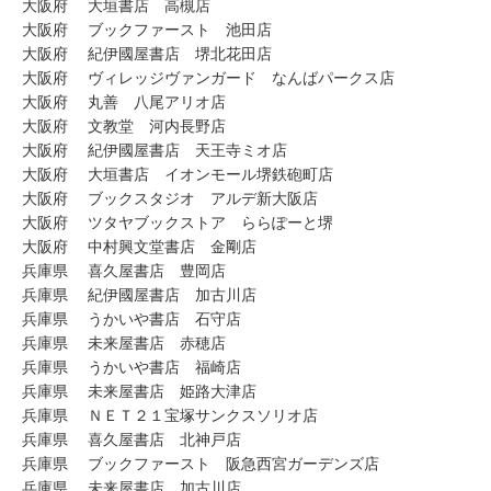
大阪府 大垣書店 高槻店
大阪府 ブックファースト 池田店
大阪府 紀伊國屋書店 堺北花田店
大阪府 ヴィレッジヴァンガード なんばパークス店
大阪府 丸善 八尾アリオ店
大阪府 文教堂 河内長野店
大阪府 紀伊國屋書店 天王寺ミオ店
大阪府 大垣書店 イオンモール堺鉄砲町店
大阪府 ブックスタジオ アルデ新大阪店
大阪府 ツタヤブックストア ららぽーと堺
大阪府 中村興文堂書店 金剛店
兵庫県 喜久屋書店 豊岡店
兵庫県 紀伊國屋書店 加古川店
兵庫県 うかいや書店 石守店
兵庫県 未来屋書店 赤穂店
兵庫県 うかいや書店 福崎店
兵庫県 未来屋書店 姫路大津店
兵庫県 ＮＥＴ２１宝塚サンクスソリオ店
兵庫県 喜久屋書店 北神戸店
兵庫県 ブックファースト 阪急西宮ガーデンズ店
兵庫県 未来屋書店 加古川店