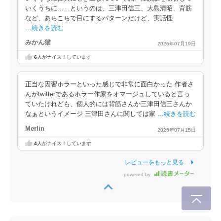
いくうちに……というのは、三津田信三、大島清昭、背筋
など、あちこちで目にするパターンだけど、実話怪
…続きを読む
みかん猫
2026年07月19日
6
人がナイス！しています
正当な因習ホラーといった感じで非常に面白かった 作者さ
んがtwitterであるホラー作家をオマージュしていると言っ
ていたけれども、個人的には背筋さんか三津田信三さんか
なぁというイメージ 三津田さんに関しては家
…続きを読む
Merlin
2026年07月15日
4
人がナイス！しています
レビューをもっと見る
powered by