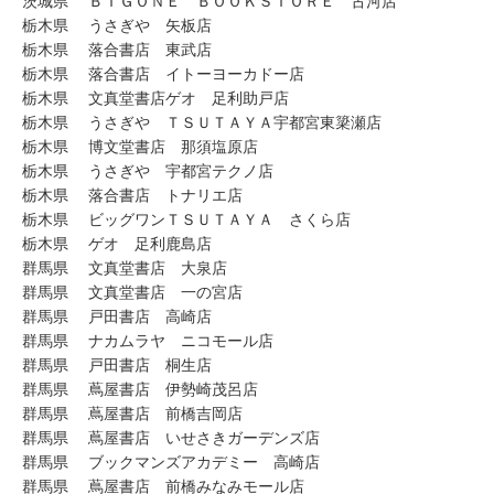
茨城県 ＢＩＧＯＮＥ ＢＯＯＫＳＴＯＲＥ 古河店
栃木県 うさぎや 矢板店
栃木県 落合書店 東武店
栃木県 落合書店 イトーヨーカドー店
栃木県 文真堂書店ゲオ 足利助戸店
栃木県 うさぎや ＴＳＵＴＡＹＡ宇都宮東簗瀬店
栃木県 博文堂書店 那須塩原店
栃木県 うさぎや 宇都宮テクノ店
栃木県 落合書店 トナリエ店
栃木県 ビッグワンＴＳＵＴＡＹＡ さくら店
栃木県 ゲオ 足利鹿島店
群馬県 文真堂書店 大泉店
群馬県 文真堂書店 一の宮店
群馬県 戸田書店 高崎店
群馬県 ナカムラヤ ニコモール店
群馬県 戸田書店 桐生店
群馬県 蔦屋書店 伊勢崎茂呂店
群馬県 蔦屋書店 前橋吉岡店
群馬県 蔦屋書店 いせさきガーデンズ店
群馬県 ブックマンズアカデミー 高崎店
群馬県 蔦屋書店 前橋みなみモール店