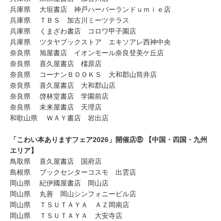
兵庫県 大垣書店 神戸ハーバーランドｕｍｉｅ店
兵庫県 ＴＢＳ 加古川ミーツテラス
兵庫県 くまざわ書店 コロワ甲子園店
兵庫県 ツタヤブックストア エキソアレ西神中央
奈良県 旭屋書店 イオンモール奈良登美ケ丘店
奈良県 喜久屋書店 橿原店
奈良県 コーナンＢＯＯＫＳ 大和郡山筒井店
奈良県 喜久屋書店 大和郡山店
奈良県 啓林堂書店 学園前店
奈良県 未来屋書店 天理店
和歌山県 ＷＡＹ書店 岩出店
「こわい本ありますフェア2026」開催店⑧ 【中国・四国・九州
エリア】
鳥取県 喜久屋書店 国府店
島根県 ブックセンターコスモ 出雲店
岡山県 紀伊國屋書店 岡山店
岡山県 丸善 岡山シンフォニービル店
岡山県 ＴＳＵＴＡＹＡ ＡＺ岡南店
岡山県 ＴＳＵＴＡＹＡ 大安寺店