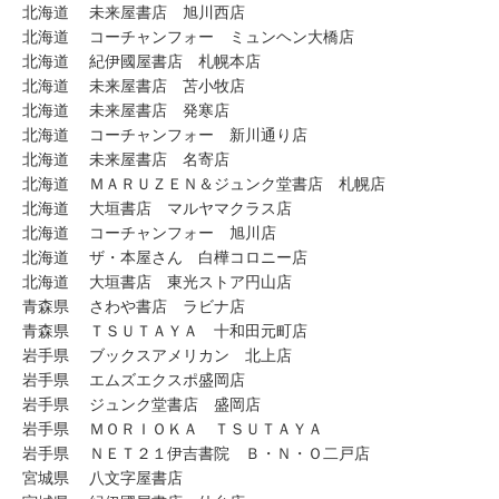
北海道 未来屋書店 旭川西店
北海道 コーチャンフォー ミュンヘン大橋店
北海道 紀伊國屋書店 札幌本店
北海道 未来屋書店 苫小牧店
北海道 未来屋書店 発寒店
北海道 コーチャンフォー 新川通り店
北海道 未来屋書店 名寄店
北海道 ＭＡＲＵＺＥＮ＆ジュンク堂書店 札幌店
北海道 大垣書店 マルヤマクラス店
北海道 コーチャンフォー 旭川店
北海道 ザ・本屋さん 白樺コロニー店
北海道 大垣書店 東光ストア円山店
青森県 さわや書店 ラビナ店
青森県 ＴＳＵＴＡＹＡ 十和田元町店
岩手県 ブックスアメリカン 北上店
岩手県 エムズエクスポ盛岡店
岩手県 ジュンク堂書店 盛岡店
岩手県 ＭＯＲＩＯＫＡ ＴＳＵＴＡＹＡ
岩手県 ＮＥＴ２１伊吉書院 Ｂ・Ｎ・Ｏ二戸店
宮城県 八文字屋書店