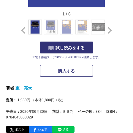
1
/
6
試し読みをする
※電子書籍ストアBOOK☆WALKERへ移動します。
購入する
著者
東 亮太
定価：
1,980
円
（本体
1,800
円＋税）
発売日：
2026年06月30日
判型：
Ｂ６判
ページ数：
384
ISBN：
9784045000829
ポスト
シェア
送る