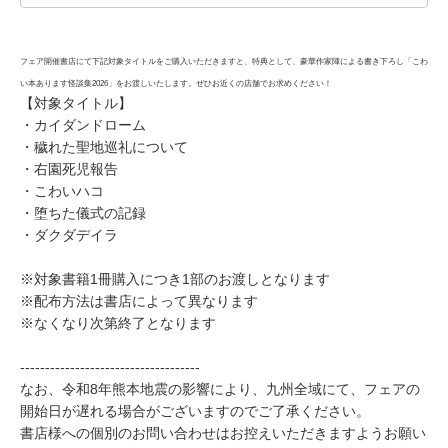
フェア開催書店にて下記対象タイトルをご購入いただきますと、特典として、豪華作家陣による書き下ろし「こわ
い本あります怪談集2026」をお渡しいたします。ぜひお近くの店舗でお求めください！
【対象タイトル】
・カイダンドローム
・穢れた聖地巡礼について
・右園死児報告
・こわいハコ
・堕ちた儀式の記録
・ダクダデイラ
※対象書籍1冊購入につき1部のお渡しとなります
※配布方法は書店によって異なります
※なくなり次第終了となります
------------------------------------
なお、令和8年熊本地震の影響により、九州全域にて、フェアの
開始日が遅れる場合がございますのでご了承ください。
書店様への個別のお問い合わせはお控えいただきますようお願い