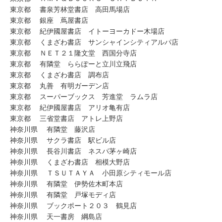
東京都 書泉芳林堂書店 高田馬場店
東京都 銀座 蔦屋書店
東京都 紀伊國屋書店 イトーヨーカドー木場店
東京都 くまざわ書店 サンシャインシティアルパ店
東京都 ＮＥＴ２１隆文堂 西国分寺店
東京都 有隣堂 ららぽーと立川立飛店
東京都 くまざわ書店 調布店
東京都 丸善 有明ガーデン店
東京都 スーパーブックス 芳進堂 ラムラ店
東京都 紀伊國屋書店 アリオ亀有店
東京都 三省堂書店 アトレ上野店
神奈川県 有隣堂 藤沢店
神奈川県 サクラ書店 駅ビル店
神奈川県 長谷川書店 ネスパ茅ヶ崎店
神奈川県 くまざわ書店 相模大野店
神奈川県 ＴＳＵＴＡＹＡ 小田原シティモール店
神奈川県 有隣堂 伊勢佐木町本店
神奈川県 有隣堂 戸塚モディ店
神奈川県 ブックポート２０３ 鶴見店
神奈川県 天一書房 綱島店