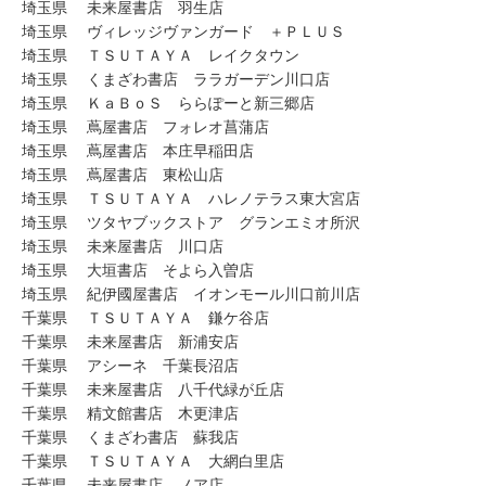
埼玉県 未来屋書店 羽生店
埼玉県 ヴィレッジヴァンガード ＋ＰＬＵＳ
埼玉県 ＴＳＵＴＡＹＡ レイクタウン
埼玉県 くまざわ書店 ララガーデン川口店
埼玉県 ＫａＢｏＳ ららぽーと新三郷店
埼玉県 蔦屋書店 フォレオ菖蒲店
埼玉県 蔦屋書店 本庄早稲田店
埼玉県 蔦屋書店 東松山店
埼玉県 ＴＳＵＴＡＹＡ ハレノテラス東大宮店
埼玉県 ツタヤブックストア グランエミオ所沢
埼玉県 未来屋書店 川口店
埼玉県 大垣書店 そよら入曽店
埼玉県 紀伊國屋書店 イオンモール川口前川店
千葉県 ＴＳＵＴＡＹＡ 鎌ケ谷店
千葉県 未来屋書店 新浦安店
千葉県 アシーネ 千葉長沼店
千葉県 未来屋書店 八千代緑が丘店
千葉県 精文館書店 木更津店
千葉県 くまざわ書店 蘇我店
千葉県 ＴＳＵＴＡＹＡ 大網白里店
千葉県 未来屋書店 ノア店