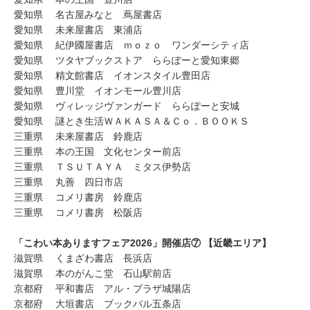
愛知県 名古屋みなと 蔦屋書店
愛知県 未来屋書店 東浦店
愛知県 紀伊國屋書店 ｍｏｚｏ ワンダーシティ店
愛知県 ツタヤブックストア ららぽーと愛知東郷
愛知県 精文館書店 イオンスタイル豊田店
愛知県 豊川堂 イオンモール豊川店
愛知県 ヴィレッジヴァンガード ららぽーと安城
愛知県 謎とき生活ＷＡＫＡＳＡ＆Ｃｏ．ＢＯＯＫＳ
三重県 未来屋書店 鈴鹿店
三重県 本の王国 文化センター前店
三重県 ＴＳＵＴＡＹＡ ミタス伊勢店
三重県 丸善 四日市店
三重県 コメリ書房 鈴鹿店
三重県 コメリ書房 松阪店
「こわい本ありますフェア2026」開催店⑦ 【近畿エリア】
滋賀県 くまざわ書店 長浜店
滋賀県 本のがんこ堂 石山駅前店
京都府 平和書店 アル・プラザ城陽店
京都府 大垣書店 ブックパル五条店