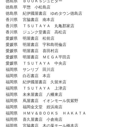
徳島県 ＢＯＯＫＳジュピター
徳島県 平惣 小松島店
徳島県 紀伊國屋書店 ゆめタウン徳島店
香川県 宮脇書店 南本店
香川県 ＴＳＵＴＡＹＡ 丸亀郡家店
香川県 ジュンク堂書店 高松店
愛媛県 明屋書店 松前店
愛媛県 明屋書店 宇和島明倫店
愛媛県 明屋書店 喜田村店
愛媛県 明屋書店 ＭＥＧＡ平田店
愛媛県 ＴＳＵＴＡＹＡ 中央店
福岡県 サンリブ 田川店
福岡県 白石書店 本店
福岡県 紀伊國屋書店 久留米店
福岡県 ＴＳＵＴＡＹＡ 上津店
福岡県 未来屋書店 八幡東店
福岡県 蔦屋書店 イオンモール筑紫野
福岡県 福岡金文堂 姪浜南店
福岡県 ＨＭＶ＆ＢＯＯＫＳ ＨＡＫＡＴＡ
福岡県 喜久屋書店 小倉南店
福岡県 宮脇書店 木の葉モール橋本店