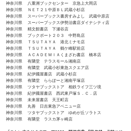
神奈川県 八重洲ブックセンター 京急上大岡店
神奈川県 ＮＥＴ２１中原ＢＬ武蔵小杉店
神奈川県 スーパーブックス書房すみよし 武蔵中原店
神奈川県 スーパーブックス伊勢治書店ダイナシティ店
神奈川県 精文館書店 下瀬谷店
神奈川県 ブックポート２０３ 中野島店
神奈川県 ＴＳＵＴＡＹＡ 港北ミナモ店
神奈川県 ＴＳＵＴＡＹＡ 鶴ケ峰駅前店
神奈川県 ＡＣＡＤＥＭＩＡくまざわ書店 橋本店
神奈川県 有隣堂 テラスモール湘南店
神奈川県 有隣堂 武蔵小杉東急スクエア店
神奈川県 紀伊國屋書店 武蔵小杉店
神奈川県 有隣堂 ららぽーと湘南平塚店
神奈川県 ツタヤブックストア 相鉄ライフ三ツ境
神奈川県 紀伊國屋書店 西武東戸塚Ｓ．Ｃ．店
神奈川県 未来屋書店 天王町店
神奈川県 丸善 日吉東急アベニュー店
神奈川県 ツタヤブックストア ゆめが丘ソラトス
神奈川県 有隣堂 ラスカ茅ヶ崎店