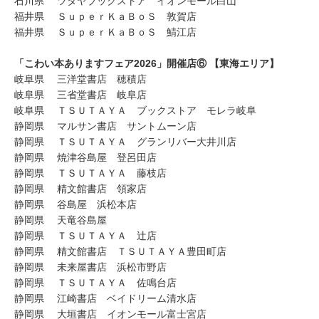
石川県 ツタヤブックストア イオンモール白山
福井県 ＳｕｐｅｒＫａＢｏＳ 敦賀店
福井県 ＳｕｐｅｒＫａＢｏＳ 鯖江店
「こわい本ありますフェア2026」開催店⑥ 【東海エリア】
岐阜県 三洋堂書店 穂積店
岐阜県 三省堂書店 岐阜店
岐阜県 ＴＳＵＴＡＹＡ ブックストア モレラ岐阜
静岡県 マルサン書店 サントムーン店
静岡県 ＴＳＵＴＡＹＡ グランリバー大井川店
静岡県 焼津谷島屋 登呂田店
静岡県 ＴＳＵＴＡＹＡ 藤枝店
静岡県 精文館書店 領家店
静岡県 谷島屋 浜松本店
静岡県 天竜谷島屋
静岡県 ＴＳＵＴＡＹＡ 辻店
静岡県 精文館書店 ＴＳＵＴＡＹＡ豊田町店
静岡県 未来屋書店 浜松市野店
静岡県 ＴＳＵＴＡＹＡ 佐鳴台店
静岡県 江崎書店 ベイドリーム清水店
静岡県 大垣書店 イオンモール富士宮店