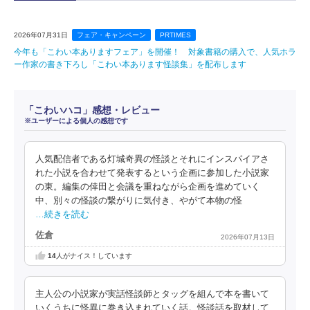
2026年07月31日
フェア・キャンペーン
PRTIMES
今年も「こわい本ありますフェア」を開催！ 対象書籍の購入で、人気ホラ
ー作家の書き下ろし「こわい本あります怪談集」を配布します
「こわいハコ」感想・レビュー
※ユーザーによる個人の感想です
人気配信者である灯城奇異の怪談とそれにインスパイアさ
れた小説を合わせて発表するという企画に参加した小説家
の東。編集の倖田と会議を重ねながら企画を進めていく
中、別々の怪談の繋がりに気付き、やがて本物の怪
…続きを読む
佐倉
2026年07月13日
14
人がナイス！しています
主人公の小説家が実話怪談師とタッグを組んで本を書いて
いくうちに怪異に巻き込まれていく話。怪談話を取材して