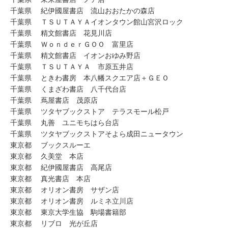
千葉県 紀伊國屋書店 流山おおたかの森店
千葉県 ＴＳＵＴＡＹＡイオンタウン館山宮沢ロック
千葉県 精文館書店 花見川店
千葉県 ＷｏｎｄｅｒＧＯＯ 富里店
千葉県 精文館書店 イオンおゆみ野店
千葉県 ＴＳＵＴＡＹＡ 市原五井店
千葉県 ときわ書房 本八幡スクエア店＋ＧＥＯ
千葉県 くまざわ書店 八千代台店
千葉県 蔦屋書店 茂原店
千葉県 ツタヤブックストア テラスモール松戸
千葉県 丸善 ユニモちはら台店
千葉県 ツタヤブックストアそよら成田ニュータウン
東京都 ブックスルーエ
東京都 久美堂 本店
東京都 紀伊國屋書店 高尾店
東京都 真光書店 本店
東京都 オリオン書房 サザン店
東京都 オリオン書房 ルミネ立川店
東京都 東京大学生協 駒場書籍部
東京都 リブロ 光が丘店