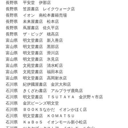
長野県 平安堂 伊那店
長野県 笠原書店 レイクウォーク店
長野県 イオン 南松本書籍売場
長野県 未来屋書店 松本店
長野県 蔦屋書店 佐久平店
長野県 ザ・ビッグ 穂高店
富山県 明文堂書店 新入善店
富山県 明文堂書店 黒部店
富山県 明文堂書店 滑川店
富山県 明文堂書店 氷見店
富山県 文苑堂書店 清水町店
富山県 文苑堂書店 福田本店
富山県 明文堂書店 高岡射水店
石川県 紀伊國屋書店 金沢大和店
石川県 きくざわ書店 アルプラザ鹿島店
石川県 明文堂書店 ＴＳＵＴＡＹＡ 金沢野々市店
石川県 金沢ビーンズ明文堂
石川県 ＢＯＯＫＳなかだ イオンかほく店
石川県 明文堂書店 ＫＯＭＡＴＳＵ
石川県 ＫａＢｏＳ イオンモール新小松店