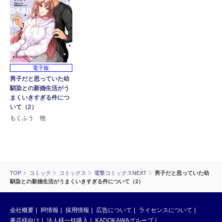
電子版
男子だと思っていた幼
馴染との新婚生活がう
まくいきすぎる件につ
いて（2）
もくふう 他
TOP
コミック
コミックス
電撃コミックスNEXT
男子だと思っていた幼
馴染との新婚生活がうまくいきすぎる件について（2）
会社概要
IR情報
採用情報
広告について
ライセンスについて
書店様向け
法人様一括購入
KADOKAWAグループ