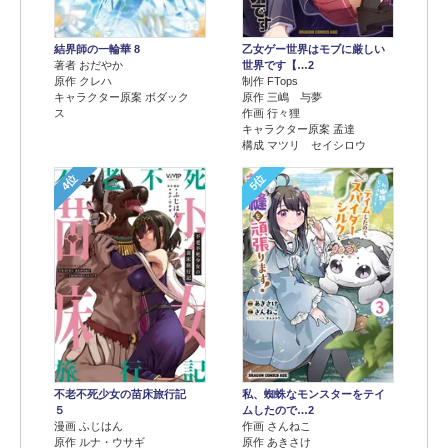
結界師の一輪華 8
乙女ゲー世界はモブに厳しい
著者 おだやか
世界です【…2
原作 クレハ
制作 FTops
キャラクター原案 ボダック
原作 三嶋 与夢
ス
作画 行々狸
キャラクター原案 孟達
構成 マツリ セイシロウ
4位
5位
不老不死少女の苗床旅行記
私、蜘蛛なモンスターをテイ
５
ムしたので…2
漫画 ふじはん
作画 さんねこ
原作 ルナ・ウサギ
原作 あきさけ