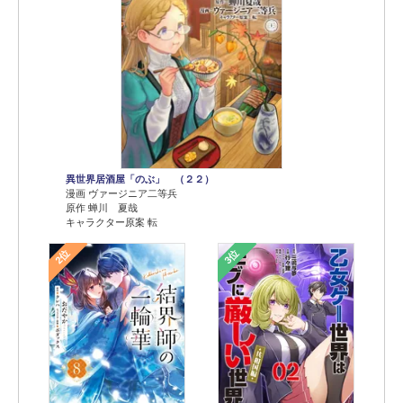
異世界居酒屋「のぶ」 （２２）
漫画 ヴァージニア二等兵
原作 蝉川 夏哉
キャラクター原案 転
2位
3位