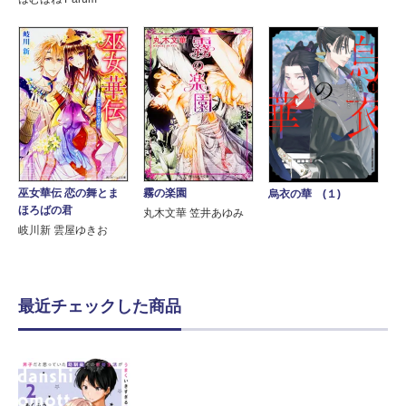
巫女華伝 恋の舞とま
霧の楽園
烏衣の華 (１)
ほろばの君
丸木文華 笠井あゆみ
岐川新 雲屋ゆきお
最近チェックした商品