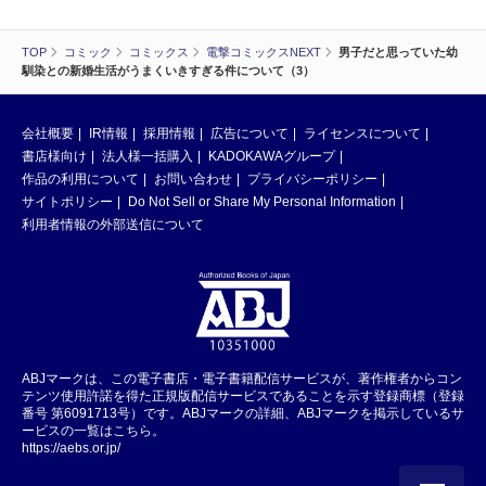
TOP
コミック
コミックス
電撃コミックスNEXT
男子だと思っていた幼
馴染との新婚生活がうまくいきすぎる件について（3）
会社概要
IR情報
採用情報
広告について
ライセンスについて
書店様向け
法人様一括購入
KADOKAWAグループ
作品の利用について
お問い合わせ
プライバシーポリシー
サイトポリシー
Do Not Sell or Share My Personal Information
利用者情報の外部送信について
ABJマークは、この電子書店・電子書籍配信サービスが、著作権者からコン
テンツ使用許諾を得た正規版配信サービスであることを示す登録商標（登録
番号 第6091713号）です。ABJマークの詳細、ABJマークを掲示しているサ
ービスの一覧はこちら。
https://aebs.or.jp/