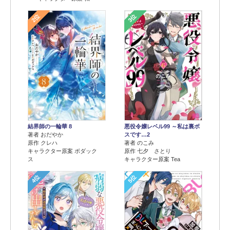
2位
3位
結界師の一輪華 8
悪役令嬢レベル99 ～私は裏ボ
著者 おだやか
スです…2
原作 クレハ
著者 のこみ
キャラクター原案 ボダック
原作 七夕 さとり
ス
キャラクター原案 Tea
4位
5位