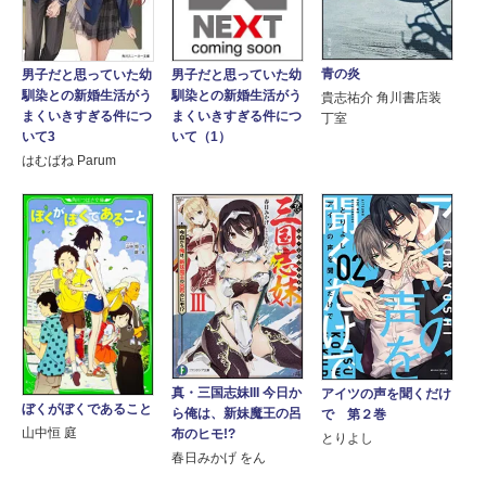
青の炎
男子だと思っていた幼
男子だと思っていた幼
馴染との新婚生活がう
馴染との新婚生活がう
貴志祐介 角川書店装
まくいきすぎる件につ
まくいきすぎる件につ
丁室
いて3
いて（1）
はむばね Parum
真・三国志妹III 今日か
アイツの声を聞くだけ
ぼくがぼくであること
ら俺は、新妹魔王の呂
で 第２巻
山中恒 庭
布のヒモ!?
とりよし
春日みかげ をん