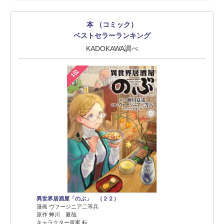
本 （コミック）
ベストセラーランキング
KADOKAWA調べ
1位
異世界居酒屋「のぶ」 （２２）
漫画 ヴァージニア二等兵
原作 蝉川 夏哉
キャラクター原案 転