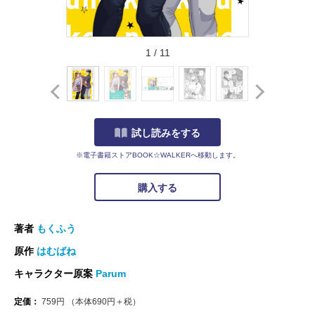
1
/
11
試し読みをする
※電子書籍ストアBOOK☆WALKERへ移動します。
購入する
著者
もくふう
原作
はむばね
キャラクター原案
Parum
定価：
759
円
（本体
690
円＋税）