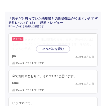
「男子だと思っていた幼馴染との新婚生活がうまくいきすぎ
る件について（3）」感想・レビュー
※ユーザーによる個人の感想です
★★★☆☆ 未だ親友のまま。まあ、傍から見れば
十分イチャイチャカップルだが。唯華の妹は秀一を敵視し
てそうな予感。
jin
2025年11月23日
2
人がナイス！しています
全てお約束どおりに。それでいいと思います。
Ume
2025年10月07日
2
人がナイス！しています
ピッコマにて。