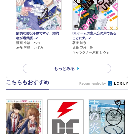
病弱な悪役令嬢ですが、婚約
BLゲームの主人公の弟である
者が過保護…2
ことに気…2
漫画 小箱 ハコ
著者 加奈
原作 沢野 いずみ
原作 花果 唯
キャラクター原案 しヴぇ
もっとみる
こちらもおすすめ
Recommended by