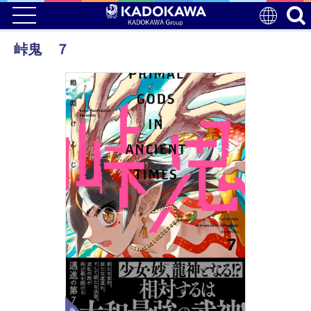
峠鬼 ７
電子版