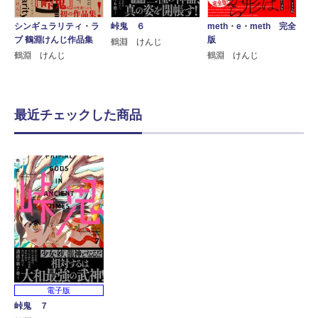
シンギュラリティ・ラ
峠鬼 ６
meth・e・meth 完全
ブ 鶴淵けんじ作品集
版
鶴淵 けんじ
鶴淵 けんじ
鶴淵 けんじ
最近チェックした商品
電子版
峠鬼 ７