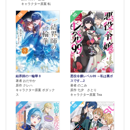
キャラクター原案 転
2位
3位
結界師の一輪華 8
悪役令嬢レベル99 ～私は裏ボ
著者 おだやか
スです…2
原作 クレハ
著者 のこみ
キャラクター原案 ボダック
原作 七夕 さとり
ス
キャラクター原案 Tea
4位
5位