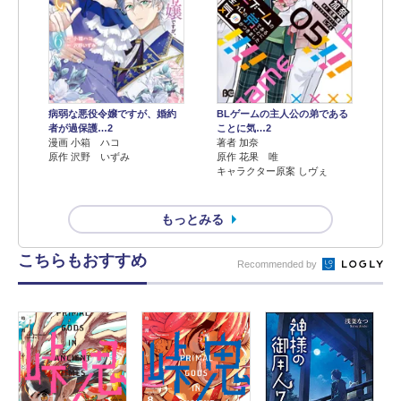
病弱な悪役令嬢ですが、婚約
BLゲームの主人公の弟である
者が過保護…2
ことに気…2
漫画 小箱 ハコ
著者 加奈
原作 沢野 いずみ
原作 花果 唯
キャラクター原案 しヴぇ
もっとみる
こちらもおすすめ
Recommended by