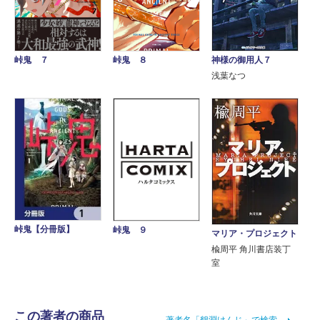
峠鬼 ７
神様の御用人７
峠鬼 ８
浅葉なつ
峠鬼【分冊版】
峠鬼 ９
マリア・プロジェクト
楡周平 角川書店装丁
室
この著者の商品