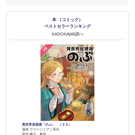
本 （コミック）
ベストセラーランキング
KADOKAWA調べ
1位
異世界居酒屋「のぶ」 （２２）
漫画 ヴァージニア二等兵
原作 蝉川 夏哉