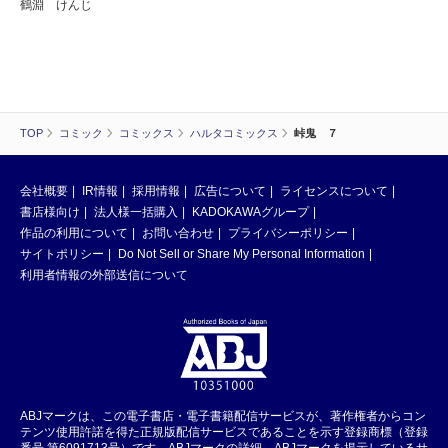
鶴淵 けんじ
TOP
コミック
コミックス
ハルタコミックス
峠鬼 ７
会社概要
IR情報
採用情報
広告について
ライセンスについて
書店様向け
法人様一括購入
KADOKAWAグループ
作品の利用について
お問い合わせ
プライバシーポリシー
サイトポリシー
Do Not Sell or Share My Personal Information
利用者情報の外部送信について
ABJマークは、この電子書店・電子書籍配信サービスが、著作権者からコン
テンツ使用許諾を得た正規版配信サービスであることを示す登録商標（登録
番号 第6091713号）です。ABJマークの詳細、ABJマークを掲示しているサ