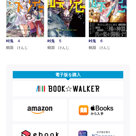
峠鬼 ４
峠鬼 ５
峠鬼 ６
鶴淵 けんじ
鶴淵 けんじ
鶴淵 けんじ
電子版を購入