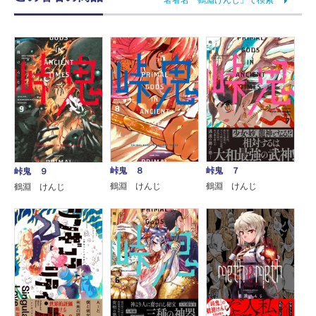
著者名「鶴淵けんじ」で検索
峠鬼 ８
峠鬼 ７
峠鬼 ９
鶴淵 けんじ
鶴淵 けんじ
鶴淵 けんじ