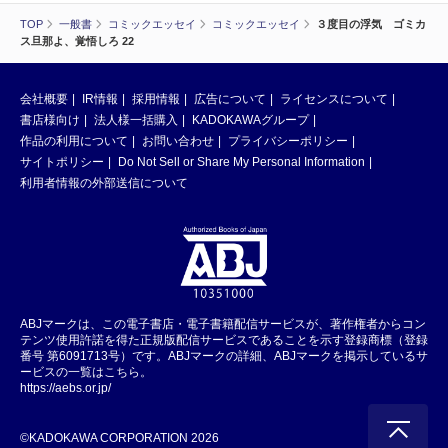
TOP
一般書
コミックエッセイ
コミックエッセイ
３度目の浮気 ゴミカ
ス旦那よ、覚悟しろ 22
会社概要
IR情報
採用情報
広告について
ライセンスについて
書店様向け
法人様一括購入
KADOKAWAグループ
作品の利用について
お問い合わせ
プライバシーポリシー
サイトポリシー
Do Not Sell or Share My Personal Information
利用者情報の外部送信について
ABJマークは、この電子書店・電子書籍配信サービスが、著作権者からコン
テンツ使用許諾を得た正規版配信サービスであることを示す登録商標（登録
番号 第6091713号）です。ABJマークの詳細、ABJマークを掲示しているサ
ービスの一覧はこちら。
https://aebs.or.jp/
©KADOKAWA CORPORATION 2026