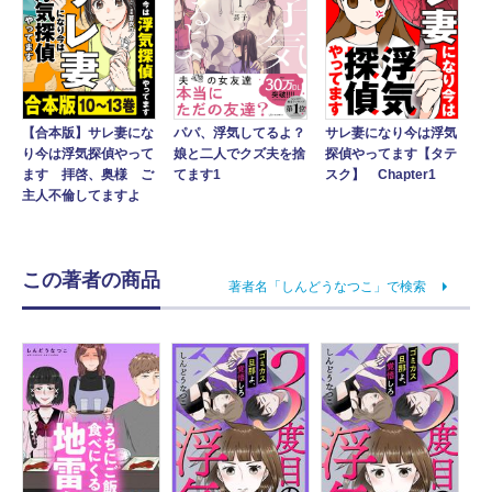
【合本版】サレ妻にな
パパ、浮気してるよ？
サレ妻になり今は浮気
り今は浮気探偵やって
娘と二人でクズ夫を捨
探偵やってます【タテ
ます 拝啓、奥様 ご
てます1
スク】 Chapter1
主人不倫してますよ
この著者の商品
著者名「しんどうなつこ」で検索