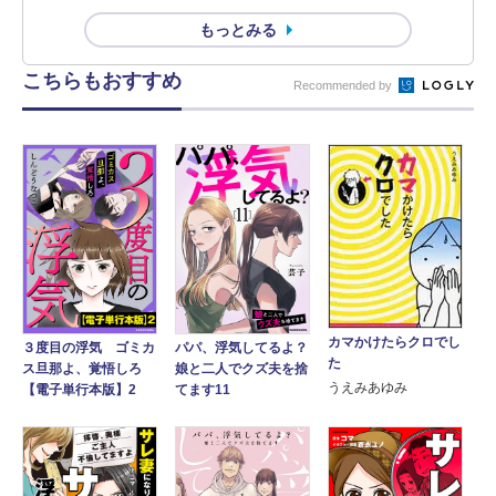
もっとみる
こちらもおすすめ
Recommended by
カマかけたらクロでし
３度目の浮気 ゴミカ
パパ、浮気してるよ？
た
ス旦那よ、覚悟しろ
娘と二人でクズ夫を捨
うえみあゆみ
【電子単行本版】2
てます11