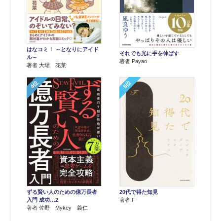
はなコミ！ ～となりにアイド
それでも光に手を伸ばす
ル～
著者 Payao
著者 大場 花菜
4位
5位
ずる賢い人のための億万長者
20代で得た知見
入門 成功…2
著者 F
著者 佐野 Mykey 義仁