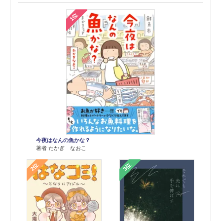
1位
今夜はなんの魚かな？
著者 たかぎ なおこ
2位
3位