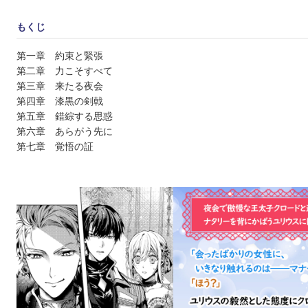
もくじ
第一章 約束と緊張
第二章 力こそすべて
第三章 来たる夜会
第四章 漆黒の剣戟
第五章 錯綜する思惑
第六章 あらがう先に
第七章 覚悟の証