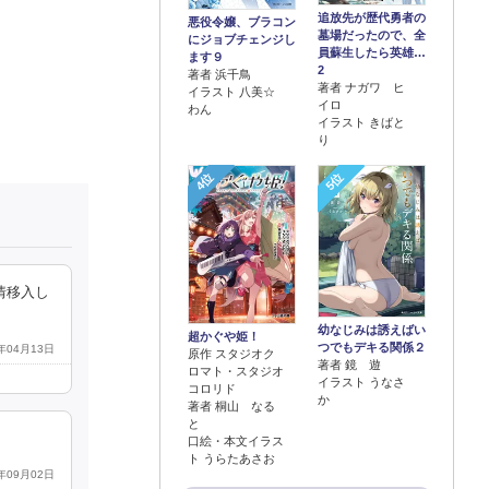
追放先が歴代勇者の
悪役令嬢、ブラコン
墓場だったので、全
にジョブチェンジし
員蘇生したら英雄…
ます９
2
著者 浜千鳥
著者 ナガワ ヒ
イラスト 八美☆
イロ
わん
イラスト きばと
り
4位
5位
情移入し
幼なじみは誘えばい
超かぐや姫！
つでもデキる関係２
5年04月13日
原作 スタジオク
著者 鏡 遊
ロマト・スタジオ
イラスト うなさ
コロリド
か
著者 桐山 なる
と
口絵・本文イラス
ト うらたあさお
5年09月02日