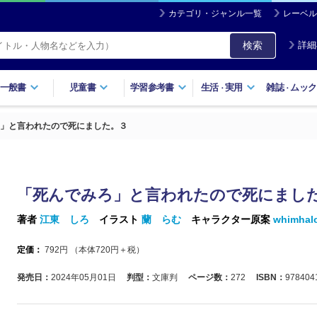
カテゴリ・ジャンル一覧
レーベル
検索
詳細
一般書
児童書
学習参考書
生活
実用
雑誌
ムック
・
・
」と言われたので死にました。３
「死んでみろ」と言われたので死にまし
著者
江東 しろ
イラスト
蘭 らむ
キャラクター原案
whimhal
定価：
792
円 （本体
720
円＋税）
発売日：
2024年05月01日
判型：
文庫判
ページ数：
272
ISBN：
978404