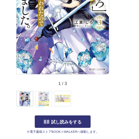
1
/
3
試し読みをする
※電子書籍ストアBOOK☆WALKERへ移動します。