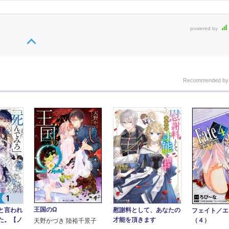
powered by
Recommended b
王国のΩ
と言われ
慰謝料として、あなたの
フェイト／
た。【ノ
才能を頂きます
（４）
天野かづき 陸裕千景子