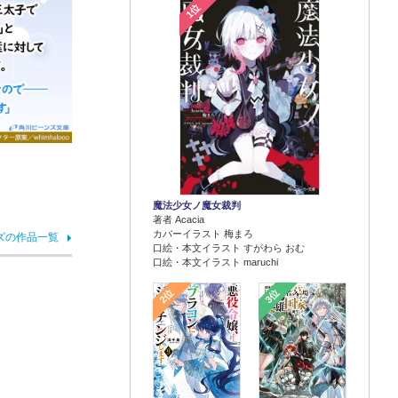
1位
魔法少女ノ魔女裁判
著者 Acacia
カバーイラスト 梅まろ
ズの作品一覧
口絵・本文イラスト すがわら おむ
口絵・本文イラスト maruchi
2位
3位