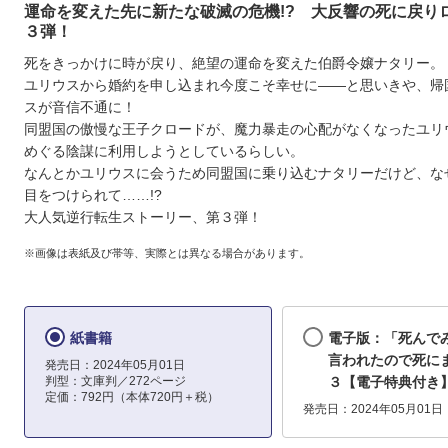
運命を変えた先に新たな破滅の危機!? 大反響の死に戻り
３弾！
死をきっかけに時が戻り、絶望の運命を変えた伯爵令嬢ナタリー。
ユリウスから婚約を申し込まれ今度こそ幸せに――と思いきや、帰
スが音信不通に！
同盟国の傲慢な王子クロードが、魔力暴走の心配がなくなったユリ
めぐる陰謀に利用しようとしているらしい。
なんとかユリウスに会うため同盟国に乗り込むナタリーだけど、な
目をつけられて……!?
大人気逆行転生ストーリー、第３弾！
※画像は表紙及び帯等、実際とは異なる場合があります。
紙書籍
電子版：「死んで
言われたので死に
発売日：2024年05月01日
判型：文庫判／272ページ
３【電子特典付き
定価：792円（本体720円＋税）
発売日：2024年05月01日