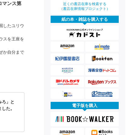
ロマンス第
近くの書店在庫を検索する
（書店在庫情報プロジェクト）
紙の本・雑誌を購入する
国したユリウ
ウスを王座を
ぜか自分まで
みろ」と
電子版を購入
ました。
】