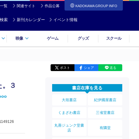
一覧
関連サイト
作品公募
KADOKAWA GROUP INFO
検索
新刊カレンダー
イベント情報
映像
ゲーム
グッズ
スクール
ポスト
シェア
送る
た。３
書店在庫を見る
ooo
大垣書店
紀伊國屋書店
くまざわ書店
三省堂書店
1149126
丸善ジュンク堂書
有隣堂
店