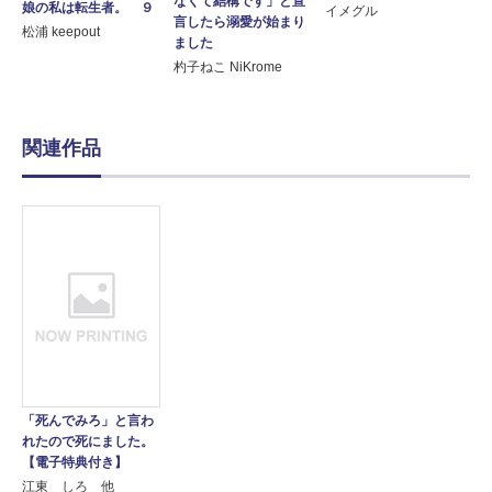
なくて結構です」と宣
娘の私は転生者。 ９
イメグル
言したら溺愛が始まり
松浦 keepout
ました
杓子ねこ NiKrome
関連作品
「死んでみろ」と言わ
れたので死にました。
【電子特典付き】
江東 しろ 他