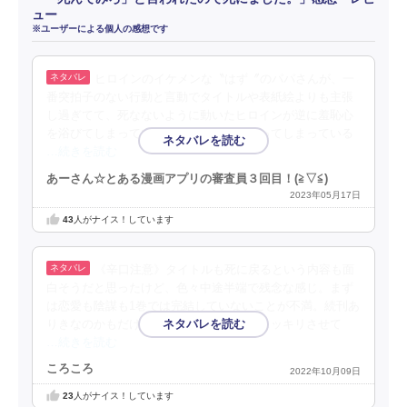
ュー
※ユーザーによる個人の感想です
ヒロインのイケメンな〝はず〞のパパさんが、一
番突拍子のない行動と言動でタイトルや表紙絵よりも主張
し過ぎてて、死なないように動いたヒロインが逆に羞恥心
を浴びてしまっているのが切ない話になってしまっている
…続きを読む
あーさん☆とある漫画アプリの審査員３回目！(⁠≧⁠▽⁠≦⁠)
2023年05月17日
43
人がナイス！しています
《辛口注意》タイトルも死に戻るという内容も面
白そうだと思ったけど、色々中途半端で残念な感じ。まず
は恋愛も陰謀も1巻では完結していないことが不満。続刊あ
りきなのかもだけど、どちらかだけでもスッキリさせて
…続きを読む
ころころ
2022年10月09日
23
人がナイス！しています