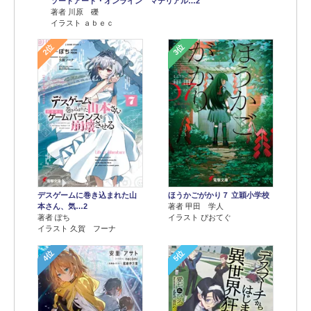
ソードアート・オンライン マテリアル…2
著者 川原 礫
イラスト ａｂｅｃ
2位
3位
デスゲームに巻き込まれた山
ほうかごがかり７ 立穎小学校
本さん、気…2
著者 甲田 学人
著者 ぽち
イラスト ぴおてぐ
イラスト 久賀 フーナ
4位
5位