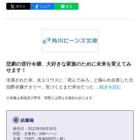
ポスト
シェア
送る
悲劇の逆行令嬢、大好きな家族のために未来を変えてみ
せます！
冷遇された末、夫ユリウスに「死んでみろ」と煽られ自害した元
伯爵令嬢ナタリー。気づくとまだ幸せだった
…続きを読む
※画像は表紙及び帯等、実際とは異なる場合があります。
紙書籍
発売日：2022年09月30日
判型：文庫判／288ページ
定価：759円（本体690円＋税）