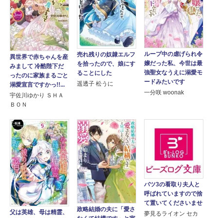
ループ中の虐げられ令
売れ残りの奴隷エルフ
異世界で赤ちゃんを産
嬢だった私、今世は最
を拾ったので、娘にす
みまして 冷酷陛下だ
強聖女なうえに溺愛モ
ることにした
ったのに家族まるごと
ードみたいです
遥透子 松うに
溺愛宣言ですかっ!!...
一分咲 woonak
宇佐川ゆかり ＳＨＡ
ＢＯＮ
バツ3の看取り夫人と
呼ばれていますので捨
て置いてくださいませ
政略結婚の夫に「愛さ
父は英雄、母は精霊、
夢見るライオン セカ