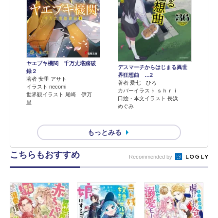
ヤエブキ機関 千万丈塔踏破
デスマーチからはじまる異世
録２
界狂想曲 …2
著者 安里 アサト
著者 愛七 ひろ
イラスト necomi
カバーイラスト ｓｈｒｉ
世界観イラスト 尾崎 伊万
口絵・本文イラスト 長浜
里
めぐみ
もっとみる
こちらもおすすめ
Recommended by