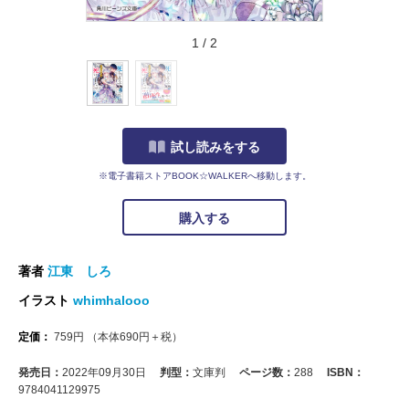
1
/
2
試し読みをする
※電子書籍ストアBOOK☆WALKERへ移動します。
購入する
著者
江東 しろ
イラスト
whimhalooo
定価：
759
円
（本体
690
円＋税）
発売日：
2022年09月30日
判型：
文庫判
ページ数：
288
ISBN：
9784041129975