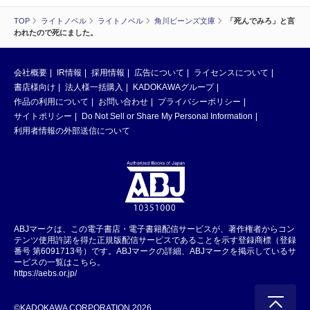
TOP
ライトノベル
ライトノベル
角川ビーンズ文庫
「死んでみろ」と言
われたので死にました。
会社概要
IR情報
採用情報
広告について
ライセンスについて
書店様向け
法人様一括購入
KADOKAWAグループ
作品の利用について
お問い合わせ
プライバシーポリシー
サイトポリシー
Do Not Sell or Share My Personal Information
利用者情報の外部送信について
ABJマークは、この電子書店・電子書籍配信サービスが、著作権者からコン
テンツ使用許諾を得た正規版配信サービスであることを示す登録商標（登録
番号 第6091713号）です。ABJマークの詳細、ABJマークを掲示しているサ
ービスの一覧はこちら。
https://aebs.or.jp/
©KADOKAWA CORPORATION 2026